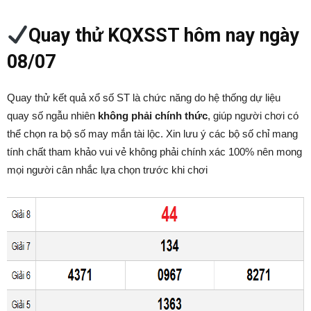
​​​​​​​Quay thử KQXSST hôm nay ngày
08/07
Quay thử kết quả xổ số ST là chức năng do hệ thống dự liệu
quay số ngẫu nhiên
không phải chính thức
, giúp người chơi có
thể chọn ra bộ số may mắn tài lộc. Xin lưu ý các bộ số chỉ mang
tính chất tham khảo vui vẻ không phải chính xác 100% nên mong
mọi người cân nhắc lựa chọn trước khi chơi