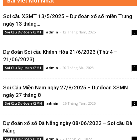
Bài Viết Mới Nhất
Soi cầu XSMT 13/5/2025 – Dự đoán xổ số miền Trung
ngày 13 tháng...
admin
-
12 Tháng Năm, 2025
Soi Cầu Dự Đoán XSMT
0
Dự đoán Soi cầu Khánh Hòa 21/6/2023 (Thứ 4 –
21/06/2023)
admin
-
20 Tháng Sáu, 2023
Soi Cầu Dự Đoán XSMT
0
Soi Cầu Miền Nam ngày 27/8/2025 – Dự đoán XSMN
ngày 27 tháng 8
admin
-
26 Tháng Tám, 2025
Soi Cầu Dự Đoán XSMN
0
Dự đoán xổ số Đà Nẵng ngày 08/06/2022 – Soi cầu Đà
Nẵng
admin
-
7 Tháng Sáu, 2022
Soi Cầu Dự Đoán XSMT
0