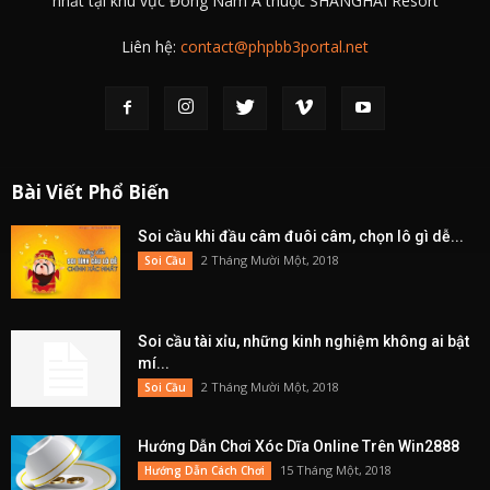
nhất tại khu vực Đông Nam Á thuộc SHANGHAI Resort
Liên hệ:
contact@phpbb3portal.net
Bài Viết Phổ Biến
Soi cầu khi đầu câm đuôi câm, chọn lô gì dễ...
2 Tháng Mười Một, 2018
Soi Cầu
Soi cầu tài xỉu, những kinh nghiệm không ai bật
mí...
2 Tháng Mười Một, 2018
Soi Cầu
Hướng Dẫn Chơi Xóc Dĩa Online Trên Win2888
15 Tháng Một, 2018
Hướng Dẫn Cách Chơi