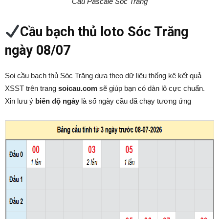
Cầu Pascale Sóc Trăng
Cầu bạch thủ loto Sóc Trăng
ngày 08/07
Soi cầu bạch thủ Sóc Trăng dựa theo dữ liệu thống kê kết quả
XSST trên trang
soicau.com
sẽ giúp bạn có dàn lô cực chuẩn.
Xin lưu ý
biên độ
ngày
là số ngày cầu đã chạy tương ứng