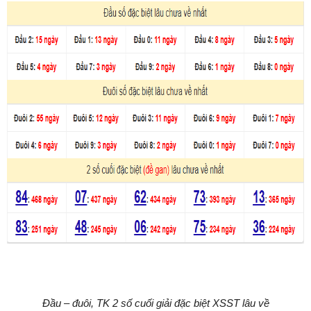
Đầu – đuôi, TK 2 số cuối giải đặc biệt XSST lâu về