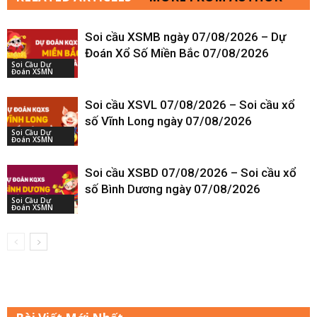
Soi cầu XSMB ngày 07/08/2026 – Dự
Đoán Xổ Số Miền Bắc 07/08/2026
Soi Cầu Dự
Đoán XSMN
Soi cầu XSVL 07/08/2026 – Soi cầu xổ
số Vĩnh Long ngày 07/08/2026
Soi Cầu Dự
Đoán XSMN
Soi cầu XSBD 07/08/2026 – Soi cầu xổ
số Bình Dương ngày 07/08/2026
Soi Cầu Dự
Đoán XSMN