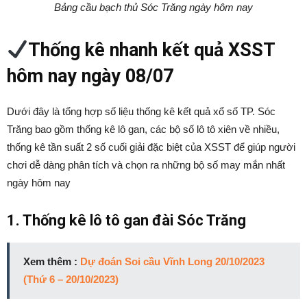
Bảng cầu bạch thủ Sóc Trăng ngày hôm nay
Thống kê nhanh kết quả XSST
hôm nay ngày 08/07
Dưới đây là tổng hợp số liệu thống kê kết quả xổ số TP. Sóc
Trăng bao gồm thống kê lô gan, các bộ số lô tô xiên về nhiều,
thống kê tần suất 2 số cuối giải đặc biệt của XSST để giúp người
chơi dễ dàng phân tích và chọn ra những bộ số may mắn nhất
ngày hôm nay
1. Thống kê lô tô gan đài Sóc Trăng
Xem thêm :
Dự đoán Soi cầu Vĩnh Long 20/10/2023
(Thứ 6 – 20/10/2023)