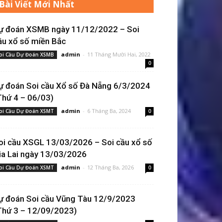
Bài Viết Mới Nhất
ự đoán XSMB ngày 11/12/2022 – Soi
ầu xổ số miền Bắc
admin
-
11 Tháng Mười Hai, 2022
oi Cầu Dự Đoán XSMB
0
ự đoán Soi cầu Xổ số Đà Nẵng 6/3/2024
Thứ 4 – 06/03)
admin
-
6 Tháng Ba, 2024
oi Cầu Dự Đoán XSMT
0
oi cầu XSGL 13/03/2026 – Soi cầu xổ số
ia Lai ngày 13/03/2026
admin
-
12 Tháng Ba, 2026
oi Cầu Dự Đoán XSMT
0
ự đoán Soi cầu Vũng Tàu 12/9/2023
Thứ 3 – 12/09/2023)