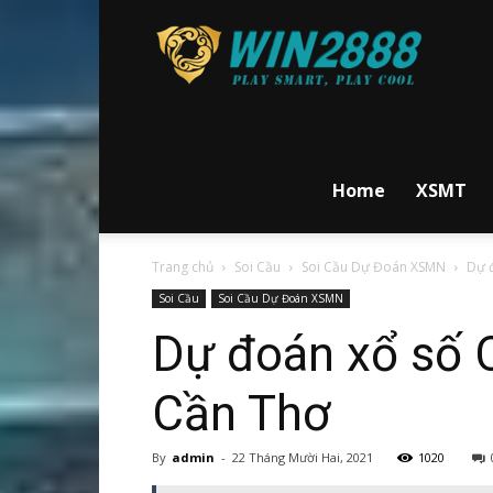
Win2888
–
Home
XSMT
Trang chủ
Soi Cầu
Soi Cầu Dự Đoán XSMN
Dự đ
Nhà
Soi Cầu
Soi Cầu Dự Đoán XSMN
Dự đoán xổ số 
Cần Thơ
Cái
By
admin
-
22 Tháng Mười Hai, 2021
1020