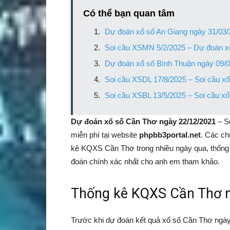
Có thể bạn quan tâm
Win2888
Dự đoán xổ số An Giang ngày 31/03/
Soi cầu XSMN 5/2/2025 – Dự đoán x
Dự đoán xổ số Bình Thuận ngày 09/0
Nơi
Soi cầu XSDL 17/8/2025 – Soi cầu xổ
Soi cầu XSBL 13/5/2025 – Soi cầu xổ
Dự đoán xổ số Cần Thơ ngày 22/12/2021
– S
Chơi
miễn phí tại website
phpbb3portal.net
. Các ch
kê KQXS Cần Thơ trong nhiều ngày qua, thống kê
đoán chính xác nhất cho anh em tham khảo.
Lô
Thống kê KQXS Cần Thơ 
Trước khi dự đoán kết quả xổ số Cần Thơ ngà