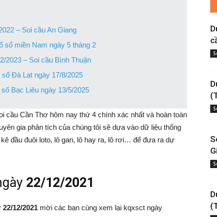
D
2022 – Soi cầu An Giang
c
ổ số miền Nam ngày 5 tháng 2
S
2/2023 – Soi cầu Bình Thuận
 số Đà Lạt ngày 17/8/2025
D
 số Bạc Liêu ngày 13/5/2025
(
S
oi cầu Cần Thơ hôm nay thứ 4 chính xác nhất và hoàn toàn
uyên gia phân tích của chúng tôi sẽ dựa vào dữ liệu thống
S
 đầu đuôi loto, lô gan, lô hay ra, lô rơi… để đưa ra dự
G
S
ngày
22/12/2021
D
(
y
22/12/2021
mời các bạn cùng xem lại kqxsct ngày