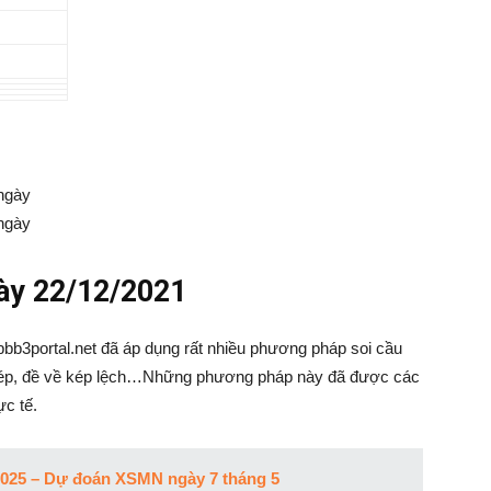
 ngày
 ngày
gày 22/12/2021
pbb3portal.net đã áp dụng rất nhiều phương pháp soi cầu
ề kép, đề về kép lệch…Những phương pháp này đã được các
ực tế.
2025 – Dự đoán XSMN ngày 7 tháng 5