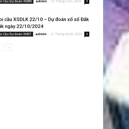
admin
-
12 Tháng Chín, 2023
oi Cầu Dự Đoán XSMN
0
oi cầu XSDLK 22/10 – Dự đoán xổ số Đắk
ắk ngày 22/10/2024
admin
-
21 Tháng Mười, 2024
oi Cầu Dự Đoán XSMT
0