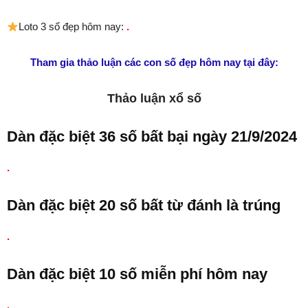
Loto 3 số đẹp hôm nay:
.
Tham gia thảo luận các con số đẹp hôm nay tại đây:
Thảo luận xổ số
Dàn đặc biệt 36 số bất bại ngày 21/9/2024
.
Dàn đặc biệt 20 số bất từ đánh là trúng
.
Dàn đặc biệt 10 số miễn phí hôm nay
.