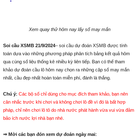
Xem quay thử hôm nay lấy số may mắn
Soi cầu XSMB 21/9/2024
– soi cầu dự đoán XSMB được tính
toán dựa vào những phương pháp phân tích bảng kết quả hôm
qua cùng số liệu thống kê nhiều kỳ liên tiếp. Bạn có thể tham
khảo dự đoán cầu lô hôm nay chọn ra những cặp số may mắn
nhất, cầu đẹp nhất hoàn toàn miễn phí, đánh là thắng.
Chú ý:
Các bộ số chỉ dùng cho mục đích tham khảo, bạn nên
cân nhắc trước khi chơi và không chơi lô đề vì đó là bất hợp
pháp, chỉ nên chơi lô tô do nhà nước phát hành vừa vui vừa đảm
bảo ích nước lợi nhà bạn nhé.
⇒ Mời các bạn đón xem dự đoán ngày mai: