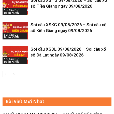
Soi cầu XSTG 09/08/2026 – Soi cầu xổ
số Tiền Giang ngày 09/08/2026
Soi Cầu Dự
Đoán XSMN
Soi cầu XSKG 09/08/2026 – Soi cầu xổ
số Kiên Giang ngày 09/08/2026
Soi Cầu Dự
Đoán XSMN
Soi cầu XSDL 09/08/2026 – Soi cầu xổ
số Đà Lạt ngày 09/08/2026
Soi Cầu Dự
Đoán XSMN
Bài Viết Mới Nhất