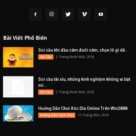
Bài Viết Phổ Biến
Soi cầu khi đầu câm đuôi câm, chọn lô gì dễ...
2 Tháng Mười Một, 2018
Soi Cầu
Soi cầu tài xỉu, những kinh nghiệm không ai bật
mí...
2 Tháng Mười Một, 2018
Soi Cầu
Hướng Dẫn Chơi Xóc Dĩa Online Trên Win2888
15 Tháng Một, 2018
Hướng Dẫn Cách Chơi