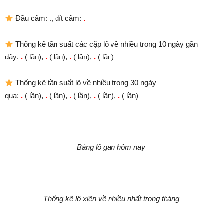
Đầu câm: ., đít câm:
.
Thống kê tần suất các cặp lô về nhiều trong 10 ngày gần
đây:
.
( lần),
.
( lần),
.
( lần),
.
( lần)
Thống kê tần suất lô về nhiều trong 30 ngày
qua:
.
( lần),
.
( lần),
.
( lần),
.
( lần),
.
( lần)
Bảng lô gan hôm nay
Thống kê lô xiên về nhiều nhất trong tháng