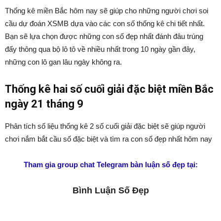
Thống kê miền Bắc hôm nay sẽ giúp cho những người chơi soi
cầu dự đoán XSMB dựa vào các con số thống kê chi tiết nhất.
Bạn sẽ lựa chọn được những con số đẹp nhất đánh đâu trúng
đấy thông qua bộ lô tô về nhiều nhất trong 10 ngày gần đây,
những con lô gan lâu ngày không ra.
Thống kê hai số cuối giải đặc biệt miền Bắc
ngày 21 tháng 9
Phân tích số liệu thống kê 2 số cuối giải đặc biệt sẽ giúp người
chơi nắm bắt cầu số đặc biệt và tìm ra con số đẹp nhất hôm nay
Tham gia group chat Telegram bàn luận số đẹp tại:
Bình Luận Số Đẹp