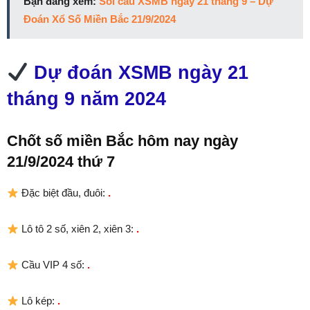
Bạn đang xem:
Soi cầu XSMB ngày 21 tháng 9 – Dự
Đoán Xổ Số Miền Bắc 21/9/2024
Dự đoán XSMB ngày 21
tháng 9 năm 2024
Chốt số miền Bắc hôm nay ngày
21/9/2024 thứ 7
Đặc biệt đầu, đuôi:
.
Lô tô 2 số, xiên 2, xiên 3:
.
Cầu VIP 4 số:
.
Lô kép:
.