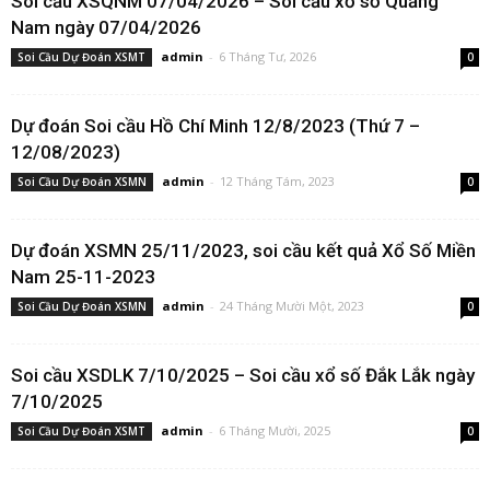
Soi cầu XSQNM 07/04/2026 – Soi cầu xổ số Quảng
Nam ngày 07/04/2026
admin
-
6 Tháng Tư, 2026
Soi Cầu Dự Đoán XSMT
0
Dự đoán Soi cầu Hồ Chí Minh 12/8/2023 (Thứ 7 –
12/08/2023)
admin
-
12 Tháng Tám, 2023
Soi Cầu Dự Đoán XSMN
0
Dự đoán XSMN 25/11/2023, soi cầu kết quả Xổ Số Miền
Nam 25-11-2023
admin
-
24 Tháng Mười Một, 2023
Soi Cầu Dự Đoán XSMN
0
Soi cầu XSDLK 7/10/2025 – Soi cầu xổ số Đắk Lắk ngày
7/10/2025
admin
-
6 Tháng Mười, 2025
Soi Cầu Dự Đoán XSMT
0