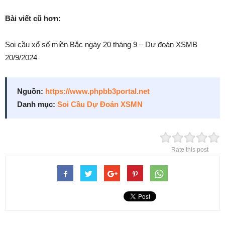
Bài viết cũ hơn:
Soi cầu xổ số miền Bắc ngày 20 tháng 9 – Dự đoán XSMB
20/9/2024
Nguồn:
https://www.phpbb3portal.net
Danh mục:
Soi Cầu Dự Đoán XSMN
Rate this post