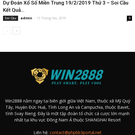
Dự Đoán Xổ Số Miền Trung 19/2/2019 Thứ 3 – Soi Cầu
Kết Quả...
admin
-
15 Tháng Hai, 2019
Soi Cầu
0
Win2888 nằm ngay tại biên giới giữa Việt Nam, thuộc xã Mỹ Quý
Tây, Huyện Đức Huệ, Tỉnh Long An và Campuchia, thuộc Bavet,
tỉnh Svay Rieng. Đây là một tập đoàn tổ chức cá cược lớn mạnh
nhất tại khu vực Đông Nam Á thuộc SHANGHAI Resort
Liên hệ:
contact@phpbb3portal.net