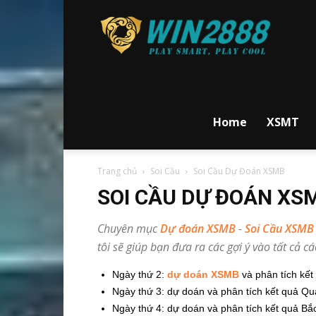
Win2888
–
Home
XSMT
Trang chủ
Soi Cầu
Soi Cầu Dự Đoán XSMB
Nhà
SOI CẦU DỰ ĐOÁN XS
Chuyên mục
Dự đoán XSMB
-
Soi Cầu XSMB
tôi sẽ giúp bạn đưa ra các gợi ý vào tất cả 
Cái
Ngày thứ 2:
dự doán XSMB
và phân tích kết
Ngày thứ 3: dự doán và phân tích kết quả Q
Ngày thứ 4: dự doán và phân tích kết quả Bắ