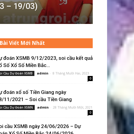
3 – 19/03)
Bài Viết Mới Nhất
ự đoán XSMB 9/12/2023, soi cầu kết quả
ổ Số Xổ Số Miền Bắc...
admin
-
8 Tháng Mười Hai, 2023
oi Cầu Dự Đoán XSMB
0
ự đoán xổ số Tiền Giang ngày
8/11/2021 – Soi cầu Tiền Giang
admin
-
28 Tháng Mười Một, 2021
oi Cầu Dự Đoán XSMN
0
oi cầu XSMB ngày 24/06/2026 – Dự
oán Xổ Số Miền Bắc 24/06/2026