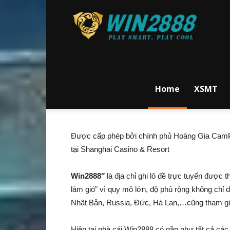
Win2888
–
Home
XSMT
Được cấp phép bởi chính phủ Hoàng Gia Cam
Nhà
tại Shanghai Casino & Resort
Win2888″
là địa chỉ ghi lô đề trực tuyến được
làm gió” vì quy mô lớn, độ phủ rộng không ch
Cái
Nhật Bản, Russia, Đức, Hà Lan,…cũng tham gia
Hiện tại nhà cái Win2888 có gần như tất cả các h