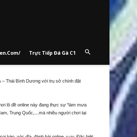
ien.com/
Trực Tiếp Đá Gà C1
Á – Thái Bình Dương với trụ sở chính đặt
chơi lô đề online này đang thực sự “làm mưa
 Nam, Trung Quốc,…mà nhiều người chơi tại
oi kèo, xóc dĩa, đánh bài online..v.vv. Đặc biệt