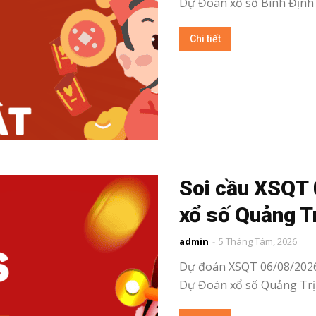
Dự Đoán xổ số Bình Định 
Chi tiết
Soi cầu XSQT 
xổ số Quảng 
admin
-
5 Tháng Tám, 2026
Dự đoán XSQT 06/08/202
Dự Đoán xổ số Quảng Trị 