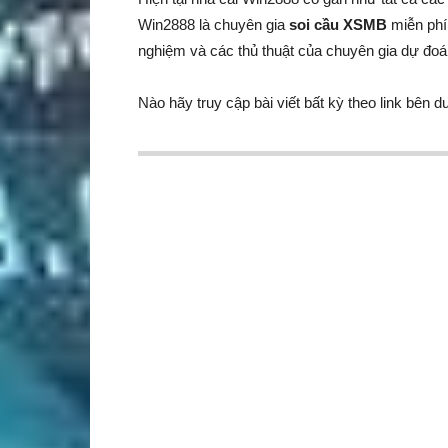
Win2888 là chuyên gia
soi cầu XSMB
miễn phí
Win2888
nghiệm và các thủ thuật của chuyên gia dự 
Nào hãy truy cập bài viết bất kỳ theo link bên 
Nơi
Chơi
Lô