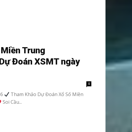
 Miền Trung
 Dự Đoán XSMT ngày
0
26
Tham Khảo Dự Đoán Xổ Số Miền
Soi Cầu...