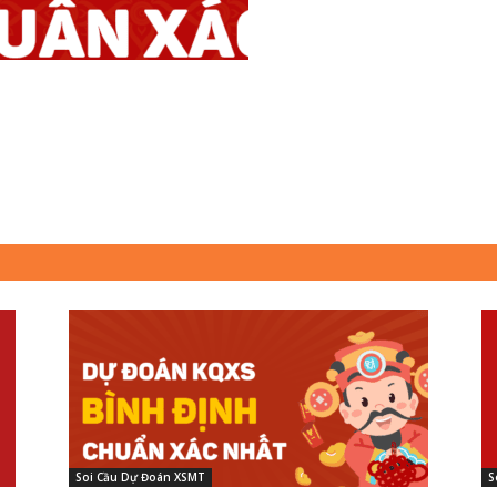
Soi Cầu Dự Đoán XSMT
S