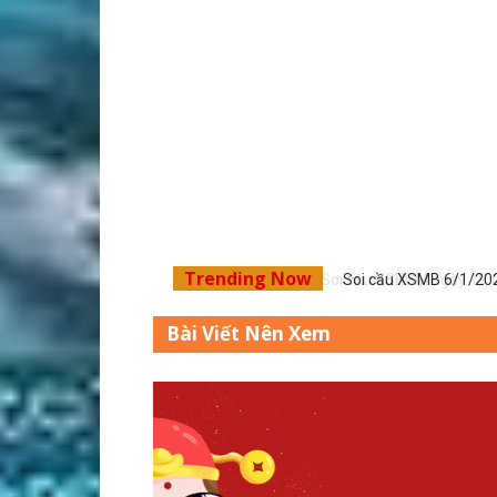
Đề
Online
Uy
Trending Now
Soi cầu XSMB 6/1/202
Bài Viết Nên Xem
Tín
Nhất