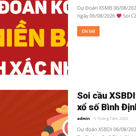
Dự Đoán XSMB 06/08/20
ngày 06/08/2026
Soi Cầ
Chi tiết
Soi cầu XSBDI
xổ số Bình Đ
admin
-
5 Tháng Tám, 2026
Dự đoán XSBDI 06/08/20