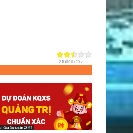
2.5
(50%)
20
votes
oi Cầu Dự Đoán XSMT