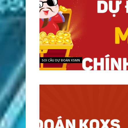
Hiện
Nay
SOI CẦU DỰ ĐOÁN XSMN