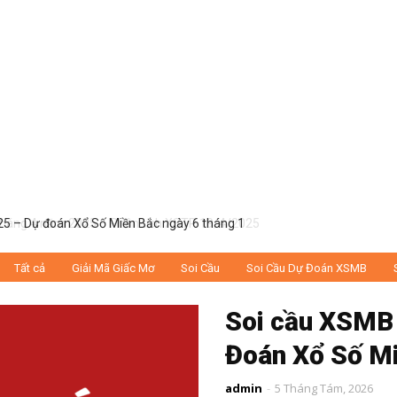
5 – Dự đoán Xổ Số Miền Bắc ngày 6 tháng 1
Tất cả
Giải Mã Giấc Mơ
Soi Cầu
Soi Cầu Dự Đoán XSMB
Soi cầu XSMB
Đoán Xổ Số M
admin
-
5 Tháng Tám, 2026