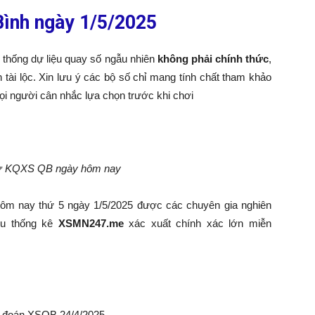
Bình ngày 1/5/2025
 thống dự liệu quay số ngẫu nhiên
không phải chính thức
,
tài lộc. Xin lưu ý các bộ số chỉ mang tính chất tham khảo
i người cân nhắc lựa chọn trước khi chơi
hử KQXS QB ngày hôm nay
hôm nay thứ 5 ngày 1/5/2025 được các chuyên gia
​​​​​​​
nghiên
ệu thống kê
XSMN247.me​​​​​​​
xác xuất chính xác lớn miễn
ự đoán XSQB 24/4/2025