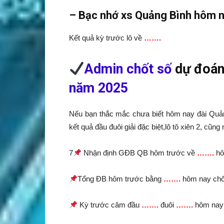
– Bạc nhớ xs Quảng Bình hôm 
Kết quả kỳ trước lô về
…….
Hiện
Admin chốt số
dự đoán
năm 2025
Nay
Nếu bạn thắc mắc chưa biết hôm nay đài Quả
kết quả đầu đuôi giải đặc biệt,lô tô xiên 2, cũn
7
Nhận định GĐB QB hôm trước về
…….
hô
Tổng ĐB hôm trước bằng
…….
hôm nay chố
Kỳ trước câm đầu
…….
đuôi
…….
hôm nay