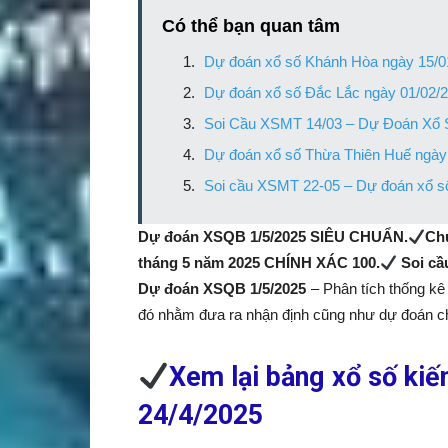
Có thể bạn quan tâm
Win2888
Dự đoán xổ số Khánh Hòa ngày 15/0
Dự đoán xổ số Đắc Lắc ngày 01/02/2
Soi Cầu XSMT 14/03 – Dự Đoán Xổ S
Nơi
Dự đoán xổ số Thừa Thiên Huế ngày 
Soi cầu XSMT 22-05 – Dự đoán xổ s
Dự đoán XSQB 1/5/2025 SIÊU CHUẨN.
Ch
Chơi
tháng 5 năm 2025 CHÍNH XÁC 100.
Soi cầ
Dự đoán XSQB 1/5/2025
– Phân tích thống kê
đó nhằm đưa ra nhận định cũng như dự đoán ch
Lô
Xem lại bảng xổ số kiế
24/4/2025