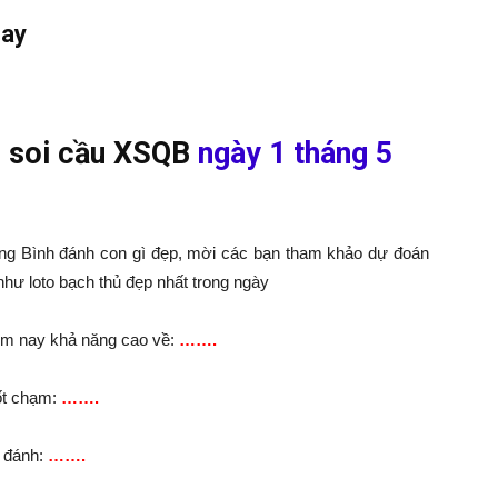
nay
 soi cầu XSQB
ngày 1 tháng 5
ng Bình đánh con gì đẹp, mời các bạn tham khảo dự đoán
g như loto bạch thủ đẹp nhất trong ngày
m nay khả năng cao về:
…….
t chạm:
…….
 đánh:
…….