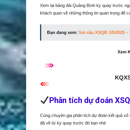
Đề
Xem lại bảng đài Quảng Bình kỳ quay trước ngà
khách quan về những thông tin quan trọng để có thể so
Online
Bạn đang xem:
Soi cầu XSQB 1/5/2025 – S
Xem K
Uy
​​​​​​​
Tín
Phân tích dự đoán XS
Cùng chuyên gia phân tích dự đoán kết quả xổ
đã về từ kỳ quay trước đó bạn nhé
Nhất