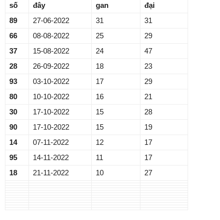
số
đây
gan
đại
89
27-06-2022
31
31
66
08-08-2022
25
29
37
15-08-2022
24
47
28
26-09-2022
18
23
93
03-10-2022
17
29
80
10-10-2022
16
21
30
17-10-2022
15
28
90
17-10-2022
15
19
14
07-11-2022
12
17
95
14-11-2022
11
17
18
21-11-2022
10
27