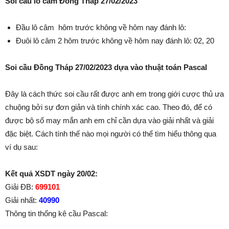
Soi cầu lô câm Đồng Tháp
27/02/2023
Đầu lô câm hôm trước không về hôm nay đánh lô:
Đuôi lô câm 2 hôm trước không về hôm nay đánh lô: 02, 20
Soi cầu Đồng Tháp
27/02/2023
dựa vào thuật toán Pascal
Đây là cách thức soi cầu rất được anh em trong giới cược thủ ưa
chuộng bởi sự đơn giản và tính chính xác cao. Theo đó, để có
được bộ số may mắn anh em chỉ cần dựa vào giải nhất và giải
đặc biệt. Cách tính thế nào mọi người có thể tìm hiểu thông qua
ví dụ sau:
Kết quả XSDT ngày 20/02:
Giải ĐB:
699101
Giải nhất:
40990
Thông tin thống kê cầu Pascal: