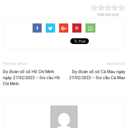
Rate this post
Previous article
Next article
Dự đoán xổ số Hồ Chí Minh
Dự đoán xổ số Cà Mau ngày
ngày 27/02/2023 – Soi cầu Hồ
27/02/2023 – Soi cầu Cà Mau
Chí Minh