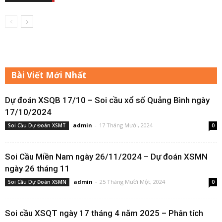
Bài Viết Mới Nhất
Dự đoán XSQB 17/10 – Soi cầu xổ số Quảng Bình ngày
17/10/2024
admin
-
17 Tháng Mười, 2024
Soi Cầu Dự Đoán XSMT
0
Soi Cầu Miền Nam ngày 26/11/2024 – Dự đoán XSMN
ngày 26 tháng 11
admin
-
25 Tháng Mười Một, 2024
Soi Cầu Dự Đoán XSMN
0
Soi cầu XSQT ngày 17 tháng 4 năm 2025 – Phân tích