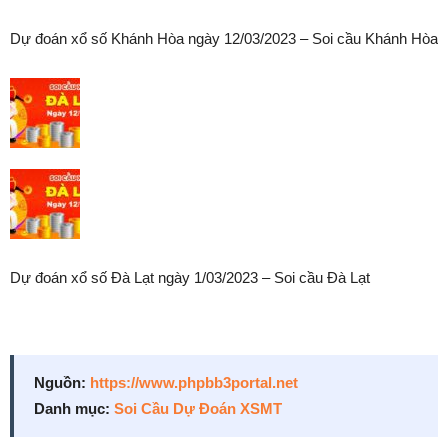
Dự đoán xổ số Khánh Hòa ngày 12/03/2023 – Soi cầu Khánh Hòa
Dự đoán xổ số Đà Lạt ngày 1/03/2023 – Soi cầu Đà Lạt
Nguồn:
https://www.phpbb3portal.net
Danh mục:
Soi Cầu Dự Đoán XSMT