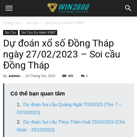
Trang chủ
Soi Cầu
Soi Cầu Dự Đoán XSMT
Soi Cầu
Soi Cầu Dự Đoán XSMT
Dự đoán xổ số Đồng Tháp
ngày 27/02/2023 – Soi cầu
Đồng Tháp
By
admin
-
26 Tháng Hai, 2023
688
0
Có thể bạn quan tâm
Dự đoán Soi cầu Quảng Ngãi 7/10/2023 (Thứ 7 –
07/10/2023)
Dự đoán Soi cầu Thừa Thiên Huế 29/10/2023 (Chủ
Nhật – 29/10/2023)