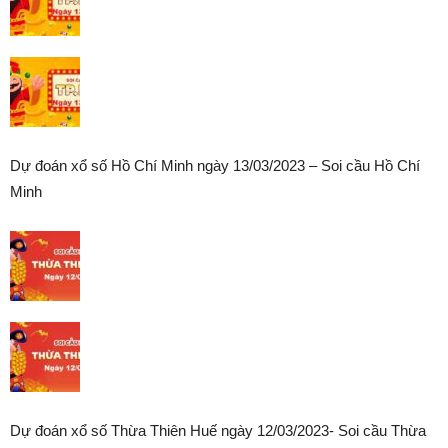
Dự đoán xổ số Hồ Chí Minh ngày 13/03/2023 – Soi cầu Hồ Chí
Minh
Dự đoán xổ số Thừa Thiên Huế ngày 12/03/2023- Soi cầu Thừa