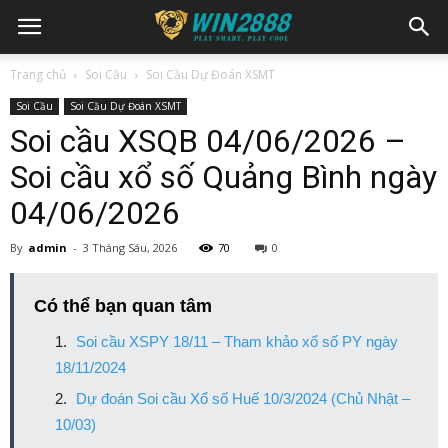
Trang chủ
Soi Cầu
Soi Cầu Dự Đoán XSMT
Soi Cầu
Soi Cầu Dự Đoán XSMT
Soi cầu XSQB 04/06/2026 –
Soi cầu xổ số Quảng Bình ngày
04/06/2026
By
admin
-
3 Tháng Sáu, 2026
70
0
Có thể bạn quan tâm
Soi cầu XSPY 18/11 – Tham khảo xổ số PY ngày
18/11/2024
Dự đoán Soi cầu Xổ số Huế 10/3/2024 (Chủ Nhật –
10/03)