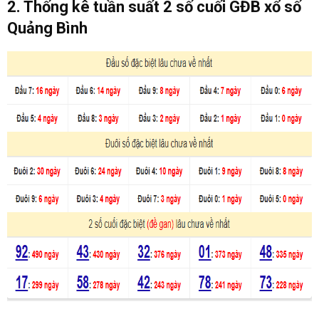
2. Thống kê tuần suất 2 số cuối GĐB xổ số
Quảng Bình