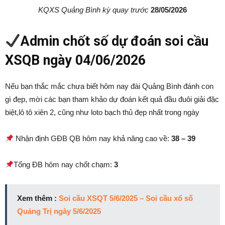
KQXS Quảng Bình kỳ quay trước
28/05/2026
Admin chốt số dự đoán soi cầu
XSQB ngày 04/06/2026
Nếu bạn thắc mắc chưa biết hôm nay đài Quảng Bình đánh con
gì đẹp, mời các bạn tham khảo dự đoán kết quả đầu đuôi giải đặc
biệt,lô tô xiên 2, cũng như loto bạch thủ đẹp nhất trong ngày
Nhận định GĐB QB
hôm nay khả năng cao về:
38 – 39
Tổng ĐB hôm nay chốt chạm:
3
Xem thêm :
Soi cầu XSQT 5/6/2025 – Soi cầu xổ số
Quảng Trị ngày 5/6/2025