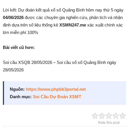
Lời kết: Dự đoán kết quả xổ số Quảng Bình hôm nay thứ 5 ngày
04/06/2026
được các chuyên gia
​​​​​​​
nghiên cứu, phân tích và nhận
định dựa trên số liệu thống kê
XSMN247.me​​​​​​​
xác xuất chính xác
lớn miễn phí 100%
Bài viết cũ hơn:
Soi cầu XSQB 28/05/2026 – Soi cầu xổ số Quảng Bình ngày
28/05/2026
Nguồn:
https://www.phpbb3portal.net
Danh mục:
Soi Cầu Dự Đoán XSMT
Rate this post