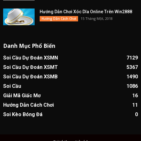
Hướng Dẫn Chơi Xóc Dĩa Online Trên Win2888
15 Tháng Một, 2018
Hướng Dẫn Cách Chơi
Danh Mục Phổ Biến
Soi Cầu Dự Đoán XSMN
7129
Soi Cầu Dự Đoán XSMT
5367
Soi Cầu Dự Đoán XSMB
1490
Soi Cầu
1086
Giải Mã Giấc Mơ
16
Hướng Dẫn Cách Chơi
11
Soi Kèo Bóng Đá
0