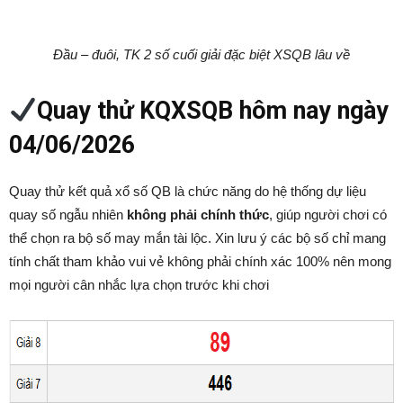
Đầu – đuôi, TK 2 số cuối giải đặc biệt XSQB lâu về
​​​​​​​Quay thử KQXSQB hôm nay ngày
04/06/2026
Quay thử kết quả xổ số QB là chức năng do hệ thống dự liệu
quay số ngẫu nhiên
không phải chính thức
, giúp người chơi có
thể chọn ra bộ số may mắn tài lộc. Xin lưu ý các bộ số chỉ mang
tính chất tham khảo vui vẻ không phải chính xác 100% nên mong
mọi người cân nhắc lựa chọn trước khi chơi