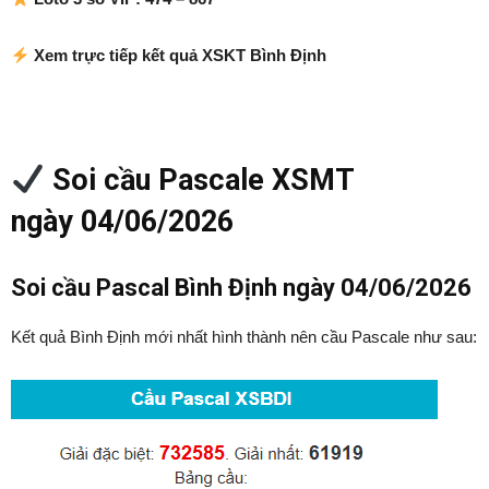
Xem trực tiếp kết quả XSKT Bình Định
Soi cầu Pascale XSMT
ngày 04/06/2026
Soi cầu Pascal Bình Định ngày 04/06/2026
Kết quả Bình Định mới nhất hình thành nên cầu Pascale như sau: