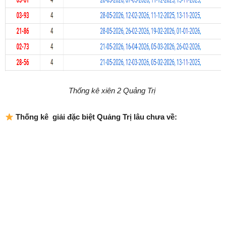
Thống kê xiên 2 Quảng Trị
Thống kê giải đặc biệt Quảng Trị lâu chưa về: