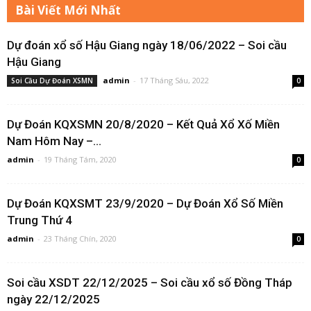
Bài Viết Mới Nhất
Dự đoán xổ số Hậu Giang ngày 18/06/2022 – Soi cầu
Hậu Giang
admin
-
17 Tháng Sáu, 2022
Soi Cầu Dự Đoán XSMN
0
Dự Đoán KQXSMN 20/8/2020 – Kết Quả Xổ Xố Miền
Nam Hôm Nay –...
admin
-
19 Tháng Tám, 2020
0
Dự Đoán KQXSMT 23/9/2020 – Dự Đoán Xổ Số Miền
Trung Thứ 4
admin
-
23 Tháng Chín, 2020
0
Soi cầu XSDT 22/12/2025 – Soi cầu xổ số Đồng Tháp
ngày 22/12/2025