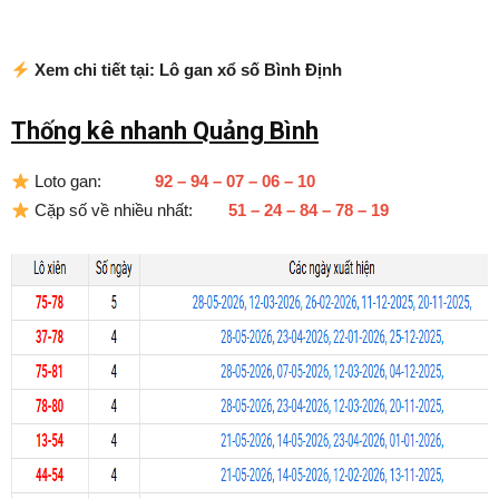
Xem chi tiết tại: Lô gan xổ số Bình Định
Thống kê nhanh Quảng Bình
Loto gan:
92 – 94 – 07 – 06 – 10
Cặp số về nhiều nhất:
51 – 24 – 84 – 78 – 19