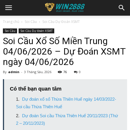
Trang chủ
Soi Cầu
Soi Cầu Dự Đoán XSMT
Soi Cầu
Soi Cầu Dự Đoán XSMT
Soi Cầu Xổ Số Miền Trung
04/06/2026 – Dự Đoán XSMT
ngày 04/06/2026
By
admin
-
3 Tháng Sáu, 2026
76
0
Có thể bạn quan tâm
Dự đoán xổ số Thừa Thiên Huế ngày 14/03/2022-
Soi cầu Thừa Thiên Huế
Dự đoán Soi cầu Thừa Thiên Huế 20/11/2023 (Thứ
2 – 20/11/2023)