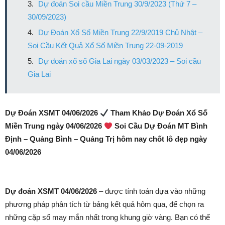
Dự đoán Soi cầu Miền Trung 30/9/2023 (Thứ 7 –
30/09/2023)
Dự Đoán Xổ Số Miền Trung 22/9/2019 Chủ Nhật –
Soi Cầu Kết Quả Xổ Số Miền Trung 22-09-2019
Dự đoán xổ số Gia Lai ngày 03/03/2023 – Soi cầu
Gia Lai
Dự Đoán XSMT 04/06/2026
Tham Khảo Dự Đoán Xổ Số
Miền Trung ngày 04/06/2026
Soi Cầu Dự Đoán MT Bình
Định – Quảng Bình – Quảng Trị hôm nay chốt lô đẹp ngày
04/06/2026
Dự đoán XSMT 04/06/2026
– được tính toán dựa vào những
phương pháp phân tích từ bảng kết quả hôm qua, để chọn ra
những cặp số may mắn nhất trong khung giờ vàng. Bạn có thể