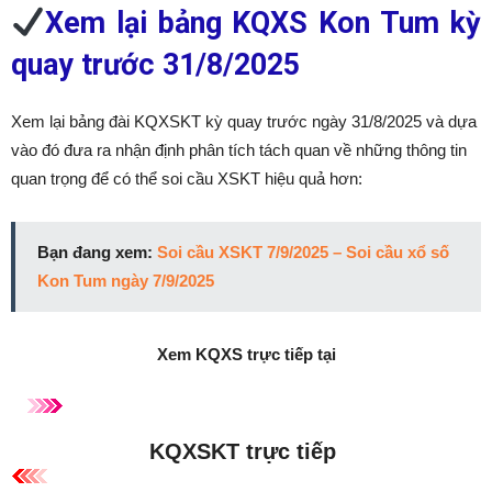
Xem lại bảng KQXS Kon Tum kỳ
quay trước 31/8/2025
Xem lại bảng đài KQXSKT kỳ quay trước ngày 31/8/2025 và dựa
vào đó đưa ra nhận định phân tích tách quan về những thông tin
quan trọng để có thể soi cầu XSKT hiệu quả hơn:​​​​​​​​​​​​​​
Bạn đang xem:
Soi cầu XSKT 7/9/2025 – Soi cầu xổ số
Kon Tum ngày 7/9/2025
Xem KQXS trực tiếp tại
​​​​​​​ KQXSKT trực tiếp