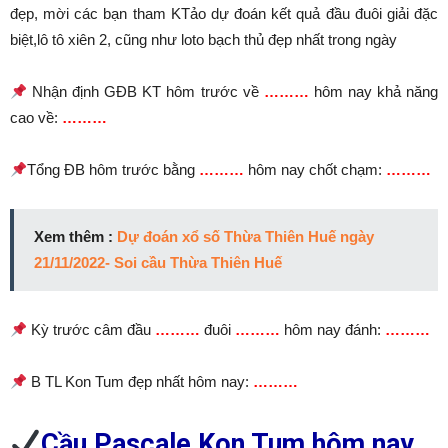
đẹp, mời các bạn tham KTảo dự đoán kết quả đầu đuôi giải đặc
biệt,lô tô xiên 2, cũng như loto bạch thủ đẹp nhất trong ngày
Nhận định GĐB KT hôm trước về
………
hôm nay khả năng
cao về:
………
Tổng ĐB hôm trước bằng
………
hôm nay chốt chạm:
………
Xem thêm :
Dự đoán xổ số Thừa Thiên Huế ngày
21/11/2022- Soi cầu Thừa Thiên Huế
Kỳ trước câm đầu
………
đuôi
………
hôm nay đánh:
………
B TL Kon Tum đẹp nhất hôm nay:
………
Cầu Pascale Kon Tum hôm nay