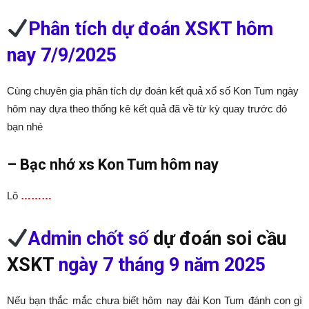
Phân tích dự đoán XSKT hôm
nay 7/9/2025
Cùng chuyên gia phân tích dự đoán kết quả xổ số Kon Tum ngày
hôm nay dựa theo thống kê kết quả đã về từ kỳ quay trước đó
bạn nhé
– Bạc nhớ xs Kon Tum hôm nay
Lô
………
Admin chốt số
dự đoán soi cầu
XSKT
ngày 7 tháng 9 năm 2025
Nếu bạn thắc mắc chưa biết hôm nay đài Kon Tum đánh con gì