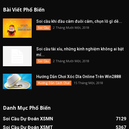
Bài Viết Phổ Biến
Soi cầu khi đầu câm đuôi câm, chọn lô gì dễ...
2 Tháng Mười Một, 2018
Soi Cầu
Soi cầu tài xỉu, những kinh nghiệm không ai bật
mí...
2 Tháng Mười Một, 2018
Soi Cầu
Hướng Dẫn Chơi Xóc Dĩa Online Trên Win2888
15 Tháng Một, 2018
Hướng Dẫn Cách Chơi
Danh Mục Phổ Biến
Soi Cầu Dự Đoán XSMN
7129
Soi Cầu Dự Đoán XSMT
5367