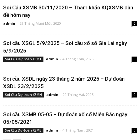
Soi Cầu XSMB 30/11/2020 – Tham khảo KQXSMB dàn
đề hôm nay
admin
-
29 Tháng Mười Một, 2020
0
Soi cầu XSGL 5/9/2025 – Soi cầu xổ số Gia Lai ngày
5/9/2025
admin
-
4 Tháng Chín, 2025
Soi Cầu Dự Đoán XSMT
0
Soi cầu XSDL ngày 23 tháng 2 năm 2025 – Dự đoán
XSDL 23/2/2025
admin
-
22 Tháng Hai, 2025
Soi Cầu Dự Đoán XSMN
0
Soi cầu XSMB 05-05 – Dự đoán xổ số Miền Bắc ngày
05/05/2021
admin
-
4 Tháng Năm, 2021
Soi Cầu Dự Đoán XSMB
0