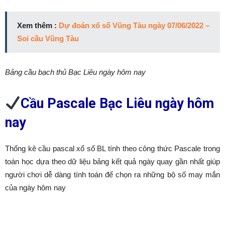
Xem thêm :
Dự đoán xổ số Vũng Tàu ngày 07/06/2022 –
Soi cầu Vũng Tàu
Bảng cầu bạch thủ Bạc Liêu ngày hôm nay
Cầu Pascale Bạc Liêu ngày hôm
nay
Thống kê cầu pascal xổ số BL tính theo công thức Pascale trong
toán học dựa theo dữ liệu bảng kết quả ngày quay gần nhất giúp
người chơi dễ dàng tính toán để chọn ra những bộ số may mắn
của ngày hôm nay