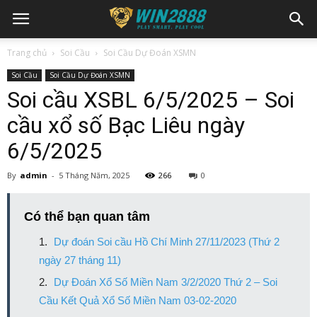
Trang chủ
Soi Cầu
Soi Cầu Dự Đoán XSMN
Soi Cầu
Soi Cầu Dự Đoán XSMN
Soi cầu XSBL 6/5/2025 – Soi
cầu xổ số Bạc Liêu ngày
6/5/2025
By
admin
-
5 Tháng Năm, 2025
266
0
Có thể bạn quan tâm
Dự đoán Soi cầu Hồ Chí Minh 27/11/2023 (Thứ 2
ngày 27 tháng 11)
Dự Đoán Xổ Số Miền Nam 3/2/2020 Thứ 2 – Soi
Cầu Kết Quả Xổ Số Miền Nam 03-02-2020