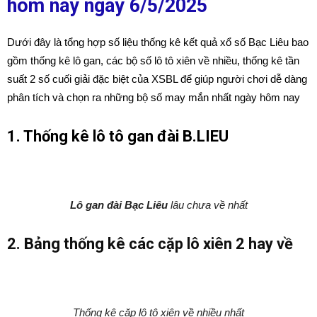
hôm nay ngày 6/5/2025
Dưới đây là tổng hợp số liệu thống kê kết quả xổ số Bạc Liêu bao
gồm thống kê lô gan, các bộ số lô tô xiên về nhiều, thống kê tần
suất 2 số cuối giải đặc biệt của XSBL để giúp người chơi dễ dàng
phân tích và chọn ra những bộ số may mắn nhất ngày hôm nay
1. Thống kê lô tô gan đài B.LIEU
Lô gan đài Bạc Liêu
lâu chưa về nhất
2. Bảng thống kê các cặp lô xiên 2 hay về
Thống kê cặp lô tô xiên về nhiều nhất