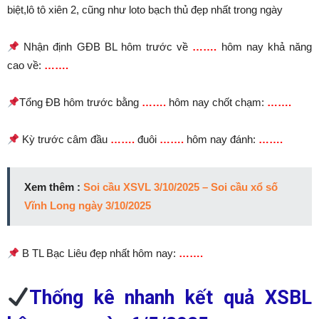
biệt,lô tô xiên 2, cũng như loto bạch thủ đẹp nhất trong ngày
Nhận định GĐB BL hôm trước về
…….
hôm nay khả năng
cao về:
…….
Tổng ĐB hôm trước bằng
…….
hôm nay chốt chạm:
…….
Kỳ trước câm đầu
…….
đuôi
…….
hôm nay đánh:
…….
Xem thêm :
Soi cầu XSVL 3/10/2025 – Soi cầu xổ số
Vĩnh Long ngày 3/10/2025
B TL Bạc Liêu đẹp nhất hôm nay:
…….
Thống kê nhanh kết quả XSBL