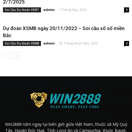
2/7/2025
admin
-
1 Tháng Bảy, 2025
Soi Cầu Dự Đoán XSMT
0
Dự đoán XSMB ngày 20/11/2022 – Soi cầu xổ số miền
Bắc
admin
-
20 Tháng Mười Một, 2022
Soi Cầu Dự Đoán XSMB
0
Win2888 nằm ngay tại biên giới giữa Việt Nam, thuộc xã Mỹ Quý
Tây, Huyện Đức Huệ, Tỉnh Long An và Campuchia, thuộc Bavet,