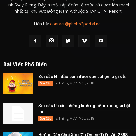
tỉnh Svay Rieng. Đây là một tập đoàn tổ chức cá cược lớn mạnh
nhất tại khu vực Đông Nam Á thuộc SHANGHAI Resort
Liên hệ:
contact@phpbb3portal.net
Bài Viết Phổ Biến
Soi cầu khi đầu câm đuôi câm, chọn lô gì dễ...
2 Tháng Mười Một, 2018
Soi Cầu
Soi cầu tài xỉu, những kinh nghiệm không ai bật
mí...
2 Tháng Mười Một, 2018
Soi Cầu
Hướng Dẫn Chơi Xóc Dĩa Online Trên Win2888