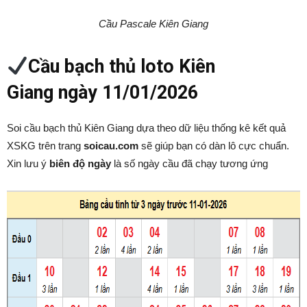
Cầu Pascale Kiên Giang
Cầu bạch thủ loto Kiên
Giang ngày 11/01/2026
Soi cầu bạch thủ Kiên Giang dựa theo dữ liệu thống kê kết quả
XSKG trên trang
soicau.com
sẽ giúp bạn có dàn lô cực chuẩn.
Xin lưu ý
biên độ
ngày
là số ngày cầu đã chạy tương ứng