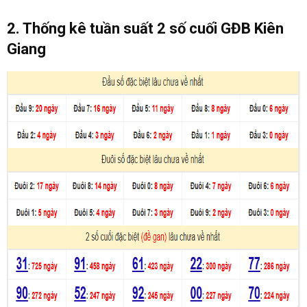
2. Thống kê tuần suất 2 số cuối GĐB Kiên
Giang