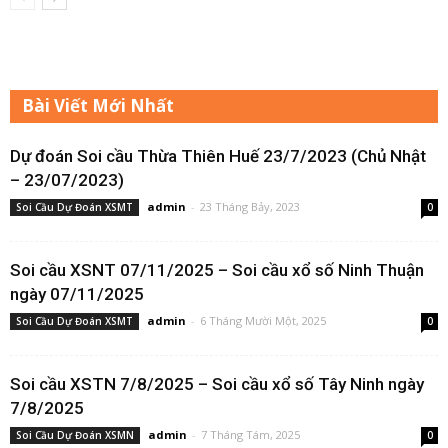
Bài Viết Mới Nhất
Dự đoán Soi cầu Thừa Thiên Huế 23/7/2023 (Chủ Nhật
– 23/07/2023)
admin
-
23 Tháng Bảy, 2023
Soi Cầu Dự Đoán XSMT
0
Soi cầu XSNT 07/11/2025 – Soi cầu xổ số Ninh Thuận
ngày 07/11/2025
admin
-
6 Tháng Mười Một, 2025
Soi Cầu Dự Đoán XSMT
0
Soi cầu XSTN 7/8/2025 – Soi cầu xổ số Tây Ninh ngày
7/8/2025
admin
-
7 Tháng Tám, 2025
Soi Cầu Dự Đoán XSMN
0