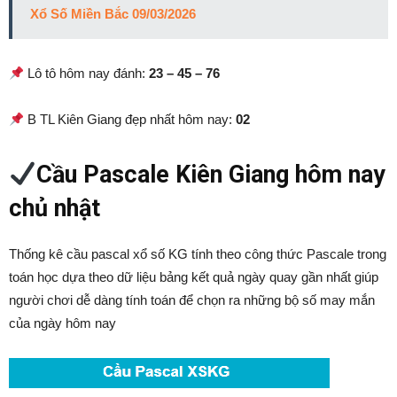
Xổ Số Miền Bắc 09/03/2026
Lô tô
hôm nay đánh:
23 – 45 – 76
B TL Kiên Giang đẹp nhất hôm nay:
02
Cầu Pascale Kiên Giang hôm nay
chủ nhật
Thống kê cầu pascal xổ số KG tính theo công thức Pascale trong
toán học dựa theo dữ liệu bảng kết quả ngày quay gần nhất giúp
người chơi dễ dàng tính toán để chọn ra những bộ số may mắn
của ngày hôm nay