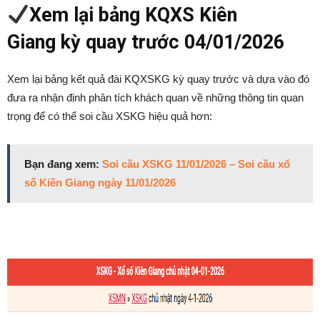
Xem lại bảng KQXS Kiên
Giang kỳ quay trước 04/01/2026
Xem lại bảng kết quả đài KQXSKG kỳ quay trước và dựa vào đó
đưa ra nhận định phân tích khách quan về những thông tin quan
trọng để có thể soi cầu XSKG hiệu quả hơn:​​​​​​​​​​​​​​
Bạn đang xem:
Soi cầu XSKG 11/01/2026 – Soi cầu xổ
số Kiên Giang ngày 11/01/2026