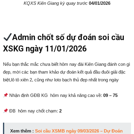
KQXS Kiên Giang kỳ quay trước
04/01/2026
Admin chốt số dự đoán soi cầu
XSKG ngày 11/01/2026
Nếu bạn thắc mắc chưa biết hôm nay đài Kiên Giang đánh con gì
đẹp, mời các bạn tham khảo dự đoán kết quả đầu đuôi giải đặc
biệt,lô tô xiên 2, cũng như loto bạch thủ đẹp nhất trong ngày
Nhận định GĐB KG
hôm nay khả năng cao về:
09 – 75
ĐB hôm nay chốt chạm:
2
Xem thêm :
Soi cầu XSMB ngày 09/03/2026 – Dự Đoán