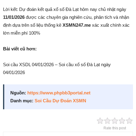
Lời kết: Dự đoán kết quả xổ số Đà Lạt hôm nay chủ nhật ngày
11/01/2026
được các chuyên gia
​​​​​​​
nghiên cứu, phân tích và nhận
định dựa trên số liệu thống kê
XSMN247.me​​​​​​​
xác xuất chính xác
lớn miễn phí 100%
Bài viết cũ hơn:
Soi cầu XSDL 04/01/2026 – Soi cầu xổ số Đà Lạt ngày
04/01/2026
Nguồn:
https://www.phpbb3portal.net
Danh mục:
Soi Cầu Dự Đoán XSMN
Rate this post