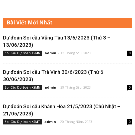
Bài Viết Mới Nhất
Dự đoán Soi cầu Vũng Tàu 13/6/2023 (Thứ 3 –
13/06/2023)
admin
-
12 Tháng Sáu, 2023
Soi Cầu Dự Đoán XSMN
0
Dự đoán Soi cầu Trà Vinh 30/6/2023 (Thứ 6 –
30/06/2023)
admin
-
29 Tháng Sáu, 2023
Soi Cầu Dự Đoán XSMN
0
Dự đoán Soi cầu Khánh Hòa 21/5/2023 (Chủ Nhật –
21/05/2023)
admin
-
20 Tháng Năm, 2023
Soi Cầu Dự Đoán XSMT
0