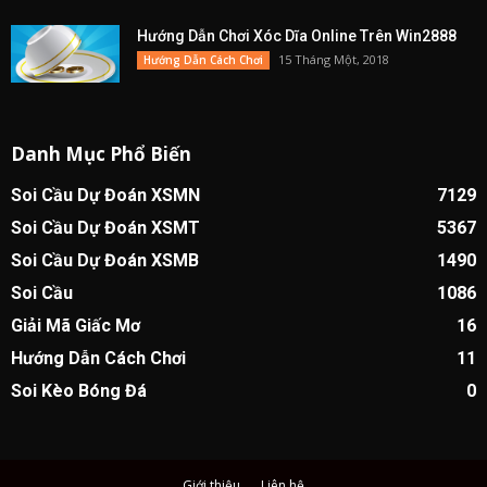
Hướng Dẫn Chơi Xóc Dĩa Online Trên Win2888
15 Tháng Một, 2018
Hướng Dẫn Cách Chơi
Danh Mục Phổ Biến
Soi Cầu Dự Đoán XSMN
7129
Soi Cầu Dự Đoán XSMT
5367
Soi Cầu Dự Đoán XSMB
1490
Soi Cầu
1086
Giải Mã Giấc Mơ
16
Hướng Dẫn Cách Chơi
11
Soi Kèo Bóng Đá
0
Giới thiệu
Liên hệ