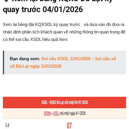
quay trước 04/01/2026
Xem lại bảng đài KQXSDL kỳ quay trước và dựa vào đó đưa ra
nhận định phân tích khách quan về những thông tin quan trọng để
có thể soi cầu XSDL hiệu quả hơn:​​​​​​​​​​​​​​
Bạn đang xem:
Soi cầu XSDL 11/01/2026 – Soi cầu xổ
số Đà Lạt ngày 11/01/2026