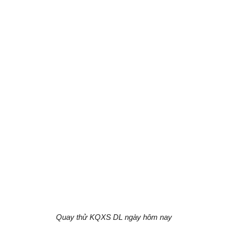
Quay thử KQXS DL ngày hôm nay