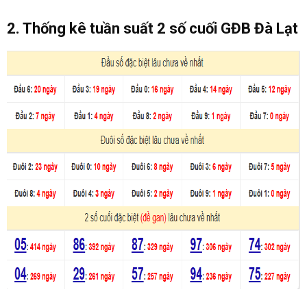
2. Thống kê tuần suất 2 số cuối GĐB Đà Lạt