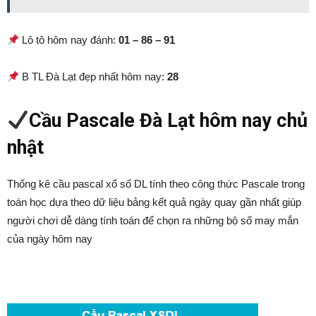
Lô tô
hôm nay đánh:
01 – 86 – 91
B TL Đà Lạt đẹp nhất hôm nay:
28
Cầu Pascale Đà Lạt hôm nay chủ
nhật
Thống kê cầu pascal xổ số DL tính theo công thức Pascale trong
toán học dựa theo dữ liệu bảng kết quả ngày quay gần nhất giúp
người chơi dễ dàng tính toán để chọn ra những bộ số may mắn
của ngày hôm nay​​​​​​​​​​​​​​​​​​​​​​​​​​​​​​​​​​​​​​​​​​​​​​​​​​​​​​​​