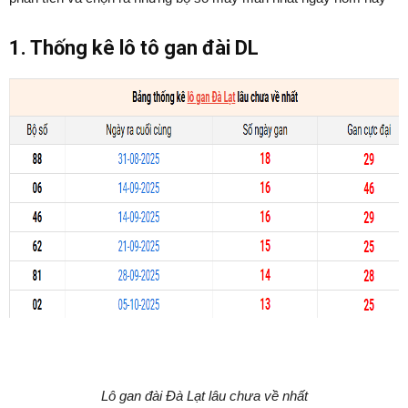
1. Thống kê lô tô gan đài DL
Lô gan đài Đà Lạt lâu chưa về nhất