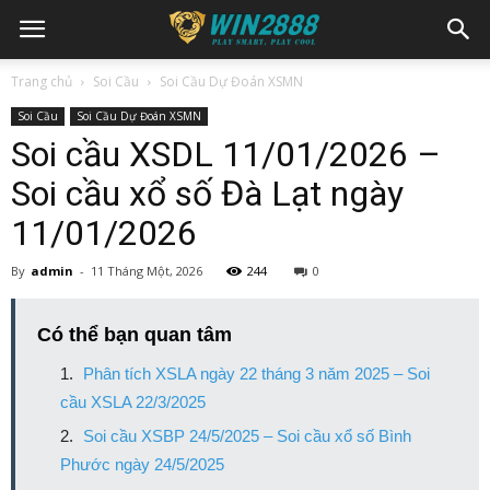
Trang chủ
Soi Cầu
Soi Cầu Dự Đoán XSMN
Soi Cầu
Soi Cầu Dự Đoán XSMN
Soi cầu XSDL 11/01/2026 –
Soi cầu xổ số Đà Lạt ngày
11/01/2026
By
admin
-
11 Tháng Một, 2026
244
0
Có thể bạn quan tâm
Phân tích XSLA ngày 22 tháng 3 năm 2025 – Soi
cầu XSLA 22/3/2025
Soi cầu XSBP 24/5/2025 – Soi cầu xổ số Bình
Phước ngày 24/5/2025