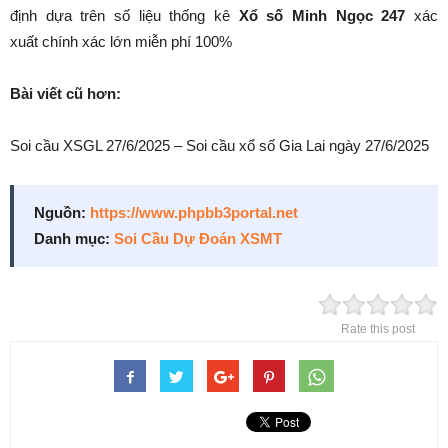
định dựa trên số liệu thống kê
Xổ số Minh Ngọc 247​​​​​​​
xác
xuất chính xác lớn miễn phí 100%
Bài viết cũ hơn:
Soi cầu XSGL 27/6/2025 – Soi cầu xổ số Gia Lai ngày 27/6/2025
Nguồn:
https://www.phpbb3portal.net
Danh mục:
Soi Cầu Dự Đoán XSMT
Rate this post