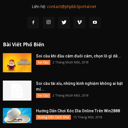
Liên hệ:
contact@phpbb3portal.net
Bài Viết Phổ Biến
Soi cầu khi đầu câm đuôi câm, chọn lô gì dễ...
2 Tháng Mười Một, 2018
Soi Cầu
Soi cầu tài xỉu, những kinh nghiệm không ai bật
mí...
2 Tháng Mười Một, 2018
Soi Cầu
Hướng Dẫn Chơi Xóc Dĩa Online Trên Win2888
15 Tháng Một, 2018
Hướng Dẫn Cách Chơi