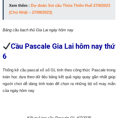
Xem thêm :
Dự đoán Soi cầu Thừa Thiên Huế 27/8/2023
(Chủ Nhật – 27/08/2023)
Bảng cầu bạch thủ Gia Lai ngày hôm nay
Cầu Pascale Gia Lai hôm nay thứ
6
Thống kê cầu pascal xổ số GL tính theo công thức Pascale trong
toán học dựa theo dữ liệu bảng kết quả ngày quay gần nhất giúp
người chơi dễ dàng tính toán để chọn ra những bộ số may mắn
của ngày hôm nay
Kết quả tạo cầu Pascale GL 4/7/2025