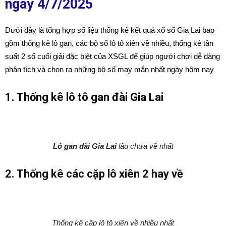
ngày 4/7/2025
Dưới đây là tổng hợp số liệu thống kê kết quả xổ số Gia Lai bao
gồm thống kê lô gan, các bộ số lô tô xiên về nhiều, thống kê tần
suất 2 số cuối giải đặc biệt của XSGL để giúp người chơi dễ dàng
phân tích và chọn ra những bộ số may mắn nhất ngày hôm nay
1. Thống kê lô tô gan đài Gia Lai
Lô gan đài Gia Lai
lâu chưa về nhất
2. Thống kê các cặp lô xiên 2 hay về
Thống kê cặp lô tô xiên về nhiều nhất