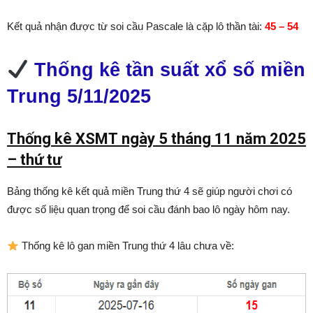
Kết quả nhận được từ soi cầu Pascale là cặp lô thần tài:
45 – 54
Thống kê tần suất xổ số miền
Trung 5/11/2025
Thống kê XSMT ngày 5 tháng 11 năm 2025
– thứ tư
Bảng thống kê kết quả miền Trung thứ 4 sẽ giúp người chơi có
được số liệu quan trọng để soi cầu đánh bao lô ngày hôm nay.
Thống kê lô gan miền Trung thứ 4 lâu chưa về: