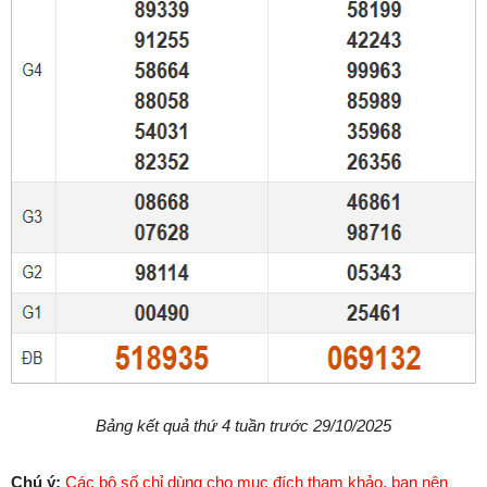
Bảng kết quả thứ 4 tuần trước 29/10/2025
Chú ý:
Các bộ số chỉ dùng cho mục đích tham khảo, bạn nên