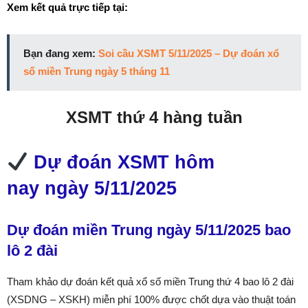
Xem kết quả trực tiếp tại:
Bạn đang xem:
Soi cầu XSMT 5/11/2025 – Dự đoán xổ
số miền Trung ngày 5 tháng 11
XSMT thứ 4 hàng tuần
Dự đoán XSMT hôm
nay ngày 5/11/2025
Dự đoán miền Trung ngày 5/11/2025 bao
lô 2 đài
Tham khảo dự đoán kết quả xổ số miền Trung thứ 4 bao lô 2 đài
(XSDNG – XSKH) miễn phí 100% được chốt dựa vào thuật toán