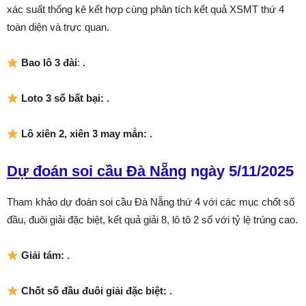
xác suất thống kê kết hợp cùng phân tích kết quả XSMT thứ 4
toàn diện và trực quan.
Bao lô 3 đài
:
.
Loto 3 số bất bại:
.
Lô xiên 2, xiên 3 may mắn:
.
Dự đoán soi cầu Đà Nẵng
ngày 5/11/2025
Tham khảo dự đoán soi cầu Đà Nẵng thứ 4 với các mục chốt số
đầu, đuôi giải đặc biệt, kết quả giải 8, lô tô 2 số với tỷ lệ trúng cao.
Giải tám:
.
Chốt số đầu đuôi giải đặc biệt:
.