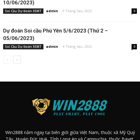
10/06/2023)
admin
-
9 Tháng Sáu, 2023
Soi Cầu Dự Đoán XSMT
0
Dự đoán Soi cầu Phú Yên 5/6/2023 (Thứ 2 –
05/06/2023)
admin
-
4 Tháng Sáu, 2023
Soi Cầu Dự Đoán XSMT
0
Win2888 nằm ngay tại biên giới giữa Việt Nam, thuộc xã Mỹ Quý
Tây, Huyện Đức Huệ, Tỉnh Long An và Campuchia, thuộc Bavet,