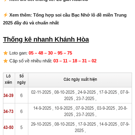
Xem thêm: Tổng hợp soi cầu Bạc Nhớ lô đề miền Trung
2025 đầy đủ và chuẩn nhất
Thống kê nhanh Khánh Hòa
Loto gan:
05 – 48 – 30 – 95 – 75
Cặp số về nhiều nhất:
03 – 11 – 18 – 31 – 02