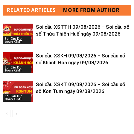
RELATED ARTICLES
MORE FROM AUTHOR
Soi cầu XSTTH 09/08/2026 – Soi cầu xổ
số Thừa Thiên Huế ngày 09/08/2026
Soi Cầu Dự
Đoán XSMT
Soi cầu XSKH 09/08/2026 – Soi cầu xổ
số Khánh Hòa ngày 09/08/2026
Soi Cầu Dự
Đoán XSMT
Soi cầu XSKT 09/08/2026 – Soi cầu xổ
số Kon Tum ngày 09/08/2026
Soi Cầu Dự
Đoán XSMT