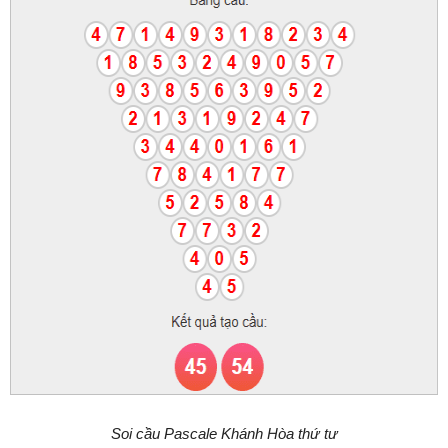
Soi cầu Pascale Khánh Hòa thứ tư