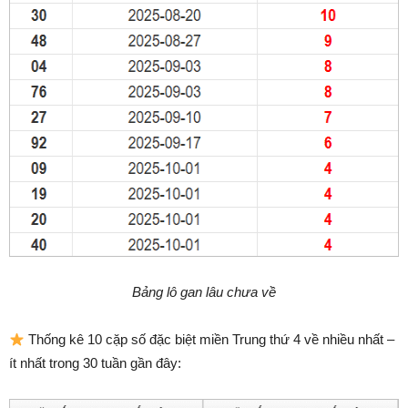
Bảng lô gan lâu chưa về
Thống kê 10 cặp số đặc biệt miền Trung thứ 4 về nhiều nhất –
ít nhất trong 30 tuần gần đây: