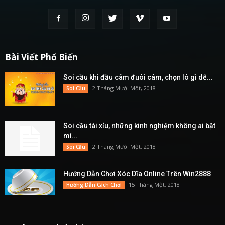
Bài Viết Phổ Biến
Soi cầu khi đầu câm đuôi câm, chọn lô gì dễ...
2 Tháng Mười Một, 2018
Soi Cầu
Soi cầu tài xỉu, những kinh nghiệm không ai bật
mí...
2 Tháng Mười Một, 2018
Soi Cầu
Hướng Dẫn Chơi Xóc Dĩa Online Trên Win2888
15 Tháng Một, 2018
Hướng Dẫn Cách Chơi