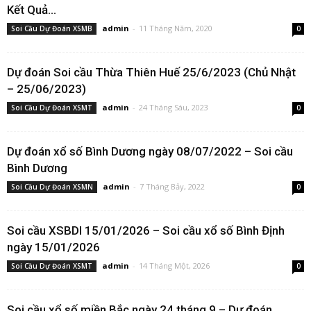
Kết Quả...
admin
-
11 Tháng Năm, 2020
Soi Cầu Dự Đoán XSMB
0
Dự đoán Soi cầu Thừa Thiên Huế 25/6/2023 (Chủ Nhật
– 25/06/2023)
admin
-
24 Tháng Sáu, 2023
Soi Cầu Dự Đoán XSMT
0
Dự đoán xổ số Bình Dương ngày 08/07/2022 – Soi cầu
Bình Dương
admin
-
7 Tháng Bảy, 2022
Soi Cầu Dự Đoán XSMN
0
Soi cầu XSBDI 15/01/2026 – Soi cầu xổ số Bình Định
ngày 15/01/2026
admin
-
14 Tháng Một, 2026
Soi Cầu Dự Đoán XSMT
0
Soi cầu xổ số miền Bắc ngày 24 tháng 9 – Dự đoán