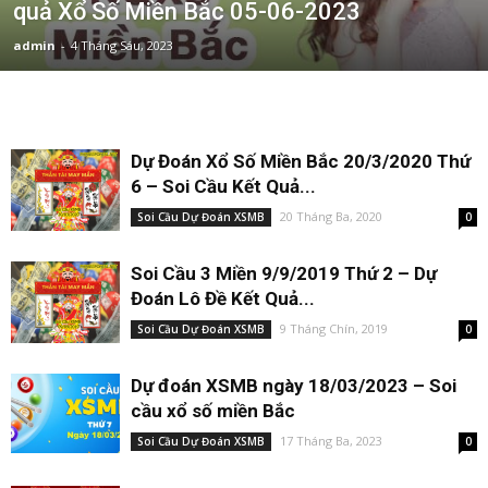
quả Xổ Số Miền Bắc 05-06-2023
admin
-
4 Tháng Sáu, 2023
Dự Đoán Xổ Số Miền Bắc 20/3/2020 Thứ
6 – Soi Cầu Kết Quả...
20 Tháng Ba, 2020
Soi Cầu Dự Đoán XSMB
0
Soi Cầu 3 Miền 9/9/2019 Thứ 2 – Dự
Đoán Lô Đề Kết Quả...
9 Tháng Chín, 2019
Soi Cầu Dự Đoán XSMB
0
Dự đoán XSMB ngày 18/03/2023 – Soi
cầu xổ số miền Bắc
17 Tháng Ba, 2023
Soi Cầu Dự Đoán XSMB
0