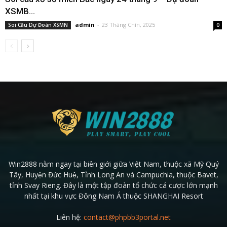
XSMB...
admin
-
23 Tháng Chín, 2025
Soi Cầu Dự Đoán XSMN
0
Win2888 nằm ngay tại biên giới giữa Việt Nam, thuộc xã Mỹ Quý
Tây, Huyện Đức Huệ, Tỉnh Long An và Campuchia, thuộc Bavet,
tỉnh Svay Rieng. Đây là một tập đoàn tổ chức cá cược lớn mạnh
nhất tại khu vực Đông Nam Á thuộc SHANGHAI Resort
Liên hệ:
contact@phpbb3portal.net