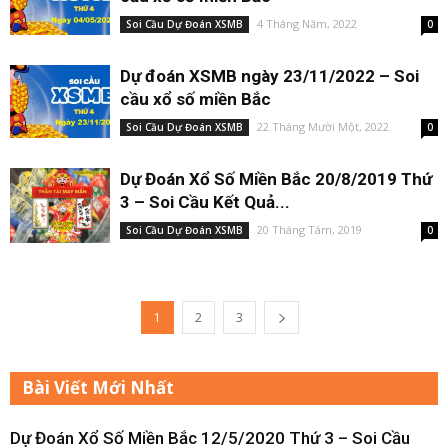
4 Tháng Năm, 2022
Soi Cầu Dự Đoán XSMB
0
Dự đoán XSMB ngày 23/11/2022 – Soi
cầu xổ số miền Bắc
22 Tháng Mười Một, 2022
Soi Cầu Dự Đoán XSMB
0
Dự Đoán Xổ Số Miền Bắc 20/8/2019 Thứ
3 – Soi Cầu Kết Quả...
20 Tháng Tám, 2019
Soi Cầu Dự Đoán XSMB
0
1
2
3
Bài Viết Mới Nhất
Dự Đoán Xổ Số Miền Bắc 12/5/2020 Thứ 3 – Soi Cầu