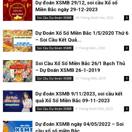
Dự đoán XSMB 29/12, soi cầu Xổ số
Miền Bắc ngày 29-12-2023
28 Tháng Mười Hai, 2023
Soi Cầu Dự Đoán XSMB
0
Dự Đoán Xổ Số Miền Bắc 1/5/2020 Thứ 6
– Soi Cầu Kết Quả...
3 Tháng Năm, 2020
Soi Cầu Dự Đoán XSMB
0
Soi Cầu Xổ Số Miền Bắc 26/1 Bạch Thủ
– Dự Đoán XSMB 26-1-2019
21 Tháng Một, 2019
Soi Cầu Dự Đoán XSMB
0
Dự đoán XSMB 9/11/2023, soi cầu kết
quả Xổ Số Miền Bắc 09-11-2023
9 Tháng Mười Một, 2023
Soi Cầu Dự Đoán XSMB
0
Dự đoán XSMB ngày 04/05/2022 – Soi
cầu xổ số miền Bắc