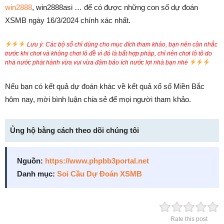
win2888
, win2888asi … để có được những con số dự đoán
XSMB ngày 16/3/2024 chính xác nhất.
Lưu ý: Các bộ số chỉ dùng cho mục đích tham khảo, bạn nên cân nhắc
trước khi chơi và không chơi lô đề vì đó là bất hợp pháp, chỉ nên chơi lô tô do
nhà nước phát hành vừa vui vừa đảm bảo ích nước lợi nhà bạn nhé
Nếu bạn có kết quả dự đoán khác về kết quả xổ số Miền Bắc
hôm nay, mời bình luận chia sẻ để mọi người tham khảo.
Ủng hộ bằng cách theo dõi chúng tôi
Nguồn:
https://www.phpbb3portal.net
Danh mục:
Soi Cầu Dự Đoán XSMB
Rate this post