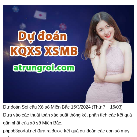
Dự đoán Soi cầu Xổ số Miền Bắc 16/3/2024 (Thứ 7 – 16/03)
Dựa vào các thuật toán xác suất thống kê, phân tích các kết quả
gần nhất của xổ số Miền Bắc.
phpbb3portal.net đưa ra được kết quả dự đoán các con số may