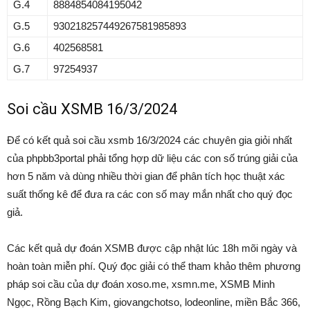
G.4
8884
8540
8419
5042
G.5
9302
1825
7449
2675
8198
5893
G.6
402
568
581
G.7
97
25
49
37
Soi cầu XSMB 16/3/2024
Để có kết quả soi cầu xsmb 16/3/2024 các chuyên gia giỏi nhất
của phpbb3portal phải tổng hợp dữ liệu các con số trúng giải của
hơn 5 năm và dùng nhiều thời gian để phân tích học thuật xác
suất thống kê để đưa ra các con số may mắn nhất cho quý đọc
giả.
Các kết quả dự đoán XSMB được cập nhật lúc 18h mõi ngày và
hoàn toàn miễn phí. Quý đọc giải có thể tham khảo thêm phương
pháp soi cầu của dự đoán xoso.me, xsmn.me, XSMB Minh
Ngọc, Rồng Bạch Kim, giovangchotso, lodeonline, miền Bắc 366,