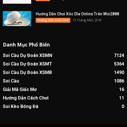
Hướng Dẫn Chơi Xóc Dĩa Online Trên Win2888
15 Tháng Một, 2018
Hướng Dẫn Cách Chơi
Danh Mục Phổ Biến
Soi Cầu Dự Đoán XSMN
7124
Soi Cầu Dự Đoán XSMT
5364
Soi Cầu Dự Đoán XSMB
1490
Soi Cầu
1086
Giải Mã Giấc Mơ
16
Hướng Dẫn Cách Chơi
11
Soi Kèo Bóng Đá
0