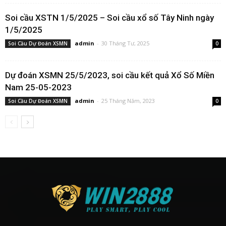
Soi cầu XSTN 1/5/2025 – Soi cầu xổ số Tây Ninh ngày
1/5/2025
admin
-
30 Tháng Tư, 2025
Soi Cầu Dự Đoán XSMN
0
Dự đoán XSMN 25/5/2023, soi cầu kết quả Xổ Số Miền
Nam 25-05-2023
admin
-
25 Tháng Năm, 2023
Soi Cầu Dự Đoán XSMN
0