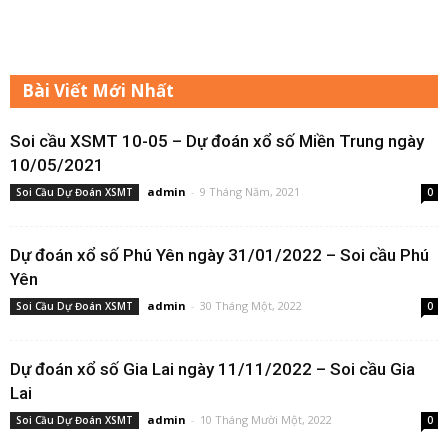
Bài Viết Mới Nhất
Soi cầu XSMT 10-05 – Dự đoán xổ số Miền Trung ngày
10/05/2021
admin
-
9 Tháng Năm, 2021
Soi Cầu Dự Đoán XSMT
0
Dự đoán xổ số Phú Yên ngày 31/01/2022 – Soi cầu Phú
Yên
admin
-
30 Tháng Một, 2022
Soi Cầu Dự Đoán XSMT
0
Dự đoán xổ số Gia Lai ngày 11/11/2022 – Soi cầu Gia
Lai
admin
-
10 Tháng Mười Một, 2022
Soi Cầu Dự Đoán XSMT
0