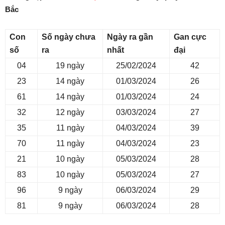
Bắc
Con
Số ngày chưa
Ngày ra gần
Gan cực
số
ra
nhất
đại
04
19 ngày
25/02/2024
42
23
14 ngày
01/03/2024
26
61
14 ngày
01/03/2024
24
32
12 ngày
03/03/2024
27
35
11 ngày
04/03/2024
39
70
11 ngày
04/03/2024
23
21
10 ngày
05/03/2024
28
83
10 ngày
05/03/2024
27
96
9 ngày
06/03/2024
29
81
9 ngày
06/03/2024
28