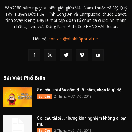
Win2888 nằm ngay tại biên giới giữa Việt Nam, thuộc xã Mỹ Quý
Tây, Huyện Đức Huệ, Tỉnh Long An và Campuchia, thuộc Bavet,
tỉnh Svay Rieng. Đây là một tập đoàn tổ chức cá cược lớn mạnh
nhất tại khu vực Đông Nam Á thuộc SHANGHAI Resort
Liên hệ:
contact@phpbb3portal.net
Bài Viết Phổ Biến
Soi cầu khi đầu câm đuôi câm, chọn lô gì dễ...
2 Tháng Mười Một, 2018
Soi Cầu
Soi cầu tài xỉu, những kinh nghiệm không ai bật
mí...
2 Tháng Mười Một, 2018
Soi Cầu