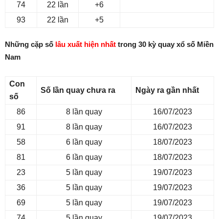
74
22 lần
+6
93
22 lần
+5
Những cặp số
lâu xuất hiện nhất
trong 30 kỳ quay xổ số Miền
Nam
Con
Số lần quay chưa ra
Ngày ra gần nhất
số
86
8 lần quay
16/07/2023
91
8 lần quay
16/07/2023
58
6 lần quay
18/07/2023
81
6 lần quay
18/07/2023
23
5 lần quay
19/07/2023
36
5 lần quay
19/07/2023
69
5 lần quay
19/07/2023
74
5 lần quay
19/07/2023