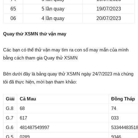
65
5 lần quay
19/07/2023
06
4 lần quay
20/07/2023
Quay thử XSMN thử vận may
Các bạn có thể thử vận may tìm ra con số may mắn của mình
bằng cách tham gia Quay thử XSMN
Bên dưới đây là bảng quay thử XSMN ngày 24/7/2023 mà chúng
tôi đã thực hiện, mời bạn tham khảo:
Giải
Cà Mau
Đồng Tháp
G.8
68
74
G.7
617
033
G.6
4814
8754
9997
5334
4483
51
G.5
0289
9346