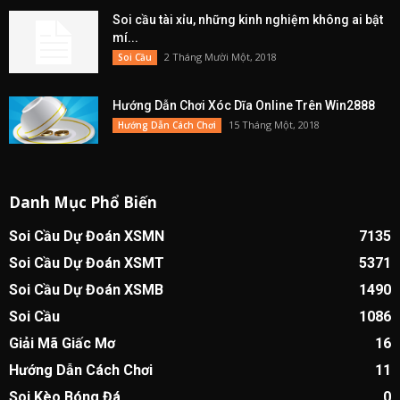
Soi cầu tài xỉu, những kinh nghiệm không ai bật
mí...
2 Tháng Mười Một, 2018
Soi Cầu
Hướng Dẫn Chơi Xóc Dĩa Online Trên Win2888
15 Tháng Một, 2018
Hướng Dẫn Cách Chơi
Danh Mục Phổ Biến
Soi Cầu Dự Đoán XSMN
7135
Soi Cầu Dự Đoán XSMT
5371
Soi Cầu Dự Đoán XSMB
1490
Soi Cầu
1086
Giải Mã Giấc Mơ
16
Hướng Dẫn Cách Chơi
11
Soi Kèo Bóng Đá
0