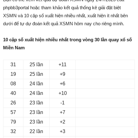
phpbb3portal hoặc tham khảo kết quả thống kê giải đặt biệt
XSMN và 10 cặp số xuất hiện nhiều nhất, xuất hiện ít nhất bên
dưới để tự dự đoán kết quả XSMN hôm nay cho riêng mình.
10 cặp số xuất hiện nhiều nhất trong vòng 30 lần quay xổ số
Miền Nam
31
25 lần
+11
19
25 lần
+9
08
24 lần
+6
40
24 lần
+10
26
23 lần
-1
57
23 lần
+7
79
23 lần
+2
32
22 lần
+3