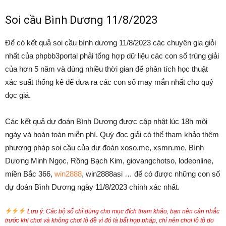
Soi cầu Bình Dương 11/8/2023
Để có kết quả soi cầu bình dương 11/8/2023 các chuyên gia giỏi
nhất của phpbb3portal phải tổng hợp dữ liệu các con số trúng giải
của hơn 5 năm và dùng nhiều thời gian để phân tích học thuật
xác suất thống kê để đưa ra các con số may mắn nhất cho quý
đọc giả.
Các kết quả dự đoán Bình Dương được cập nhật lúc 18h mõi
ngày và hoàn toàn miễn phí. Quý đọc giải có thể tham khảo thêm
phương pháp soi cầu của dự đoán xoso.me, xsmn.me, Bình
Dương Minh Ngọc, Rồng Bạch Kim, giovangchotso, lodeonline,
miền Bắc 366,
win2888
, win2888asi … để có được những con số
dự đoán Bình Dương ngày 11/8/2023 chính xác nhất.
Lưu ý: Các bộ số chỉ dùng cho mục đích tham khảo, bạn nên cân nhắc
trước khi chơi và không chơi lô đề vì đó là bất hợp pháp, chỉ nên chơi lô tô do