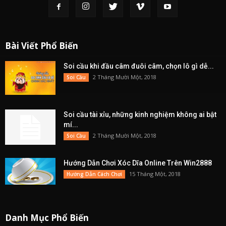
Bài Viết Phổ Biến
Soi cầu khi đầu câm đuôi câm, chọn lô gì dễ...
2 Tháng Mười Một, 2018
Soi Cầu
Soi cầu tài xỉu, những kinh nghiệm không ai bật
mí...
2 Tháng Mười Một, 2018
Soi Cầu
Hướng Dẫn Chơi Xóc Dĩa Online Trên Win2888
15 Tháng Một, 2018
Hướng Dẫn Cách Chơi
Danh Mục Phổ Biến