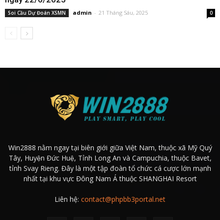
admin
-
21 Tháng Sáu, 2025
Soi Cầu Dự Đoán XSMN
0
Win2888 nằm ngay tại biên giới giữa Việt Nam, thuộc xã Mỹ Quý
Tây, Huyện Đức Huệ, Tỉnh Long An và Campuchia, thuộc Bavet,
tỉnh Svay Rieng. Đây là một tập đoàn tổ chức cá cược lớn mạnh
nhất tại khu vực Đông Nam Á thuộc SHANGHAI Resort
Liên hệ:
contact@phpbb3portal.net