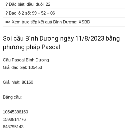
? Đặc biệt: đầu, đuôi:
22
? Bao lô 2 số:
99 – 52 – 06
=> Xem trực tiếp kết quả Bình Dương: XSBD
Soi cầu Bình Dương ngày 11/8/2023 bằng
phương pháp Pascal
Cầu Pascal Bình Dương
Giải đặc biệt:
105453
Giải nhất:
86160
Bảng cầu:
1
0
5
4
5
3
8
6
1
6
0
1
5
9
9
8
1
4
7
7
6
6
4
8
7
9
5
1
4
3