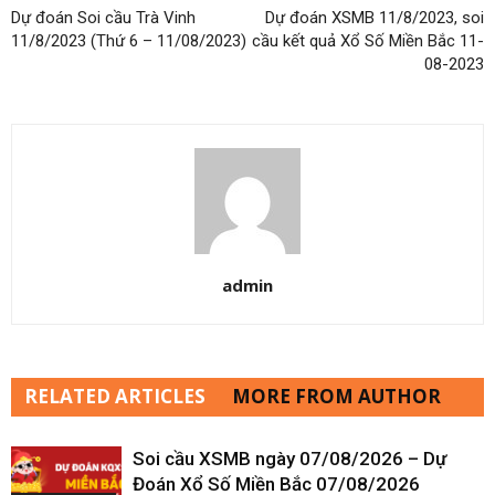
Dự đoán Soi cầu Trà Vinh
Dự đoán XSMB 11/8/2023, soi
11/8/2023 (Thứ 6 – 11/08/2023)
cầu kết quả Xổ Số Miền Bắc 11-
08-2023
admin
RELATED ARTICLES
MORE FROM AUTHOR
Soi cầu XSMB ngày 07/08/2026 – Dự
Đoán Xổ Số Miền Bắc 07/08/2026