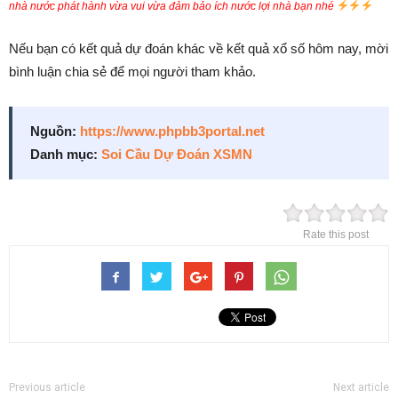
nhà nước phát hành vừa vui vừa đảm bảo ích nước lợi nhà bạn nhé
Nếu bạn có kết quả dự đoán khác về kết quả xổ số hôm nay, mời
bình luận chia sẻ để mọi người tham khảo.
Nguồn:
https://www.phpbb3portal.net
Danh mục:
Soi Cầu Dự Đoán XSMN
Rate this post
Previous article
Next article