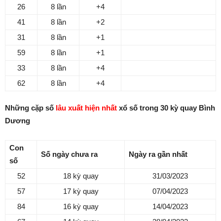
26
8 lần
+4
41
8 lần
+2
31
8 lần
+1
59
8 lần
+1
33
8 lần
+4
62
8 lần
+4
Những cặp số
lâu xuất hiện nhất
xổ số trong 30 kỳ quay Bình
Dương
Con
Số ngày chưa ra
Ngày ra gần nhất
số
52
18 kỳ quay
31/03/2023
57
17 kỳ quay
07/04/2023
84
16 kỳ quay
14/04/2023