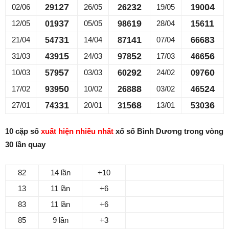
27
32
04
02/06
26/05
19/05
291
262
190
37
19
11
12/05
05/05
28/04
019
986
156
31
41
83
21/04
14/04
07/04
547
871
666
15
52
56
31/03
24/03
17/03
439
978
466
57
92
60
10/03
03/03
24/02
579
602
097
50
88
24
17/02
10/02
03/02
939
268
465
31
68
36
27/01
20/01
13/01
743
315
530
10 cặp số
xuất hiện nhiều nhất
xổ số Bình Dương trong vòng
30 lần quay
82
14 lần
+10
13
11 lần
+6
83
11 lần
+6
85
9 lần
+3