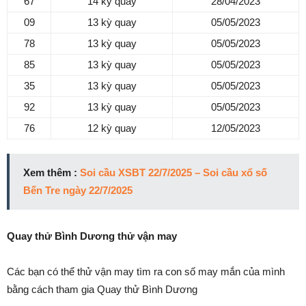
67
14 kỳ quay
28/04/2023
09
13 kỳ quay
05/05/2023
78
13 kỳ quay
05/05/2023
85
13 kỳ quay
05/05/2023
35
13 kỳ quay
05/05/2023
92
13 kỳ quay
05/05/2023
76
12 kỳ quay
12/05/2023
Xem thêm :
Soi cầu XSBT 22/7/2025 – Soi cầu xổ số
Bến Tre ngày 22/7/2025
Quay thử Bình Dương thử vận may
Các bạn có thể thử vận may tìm ra con số may mắn của mình
bằng cách tham gia Quay thử Bình Dương