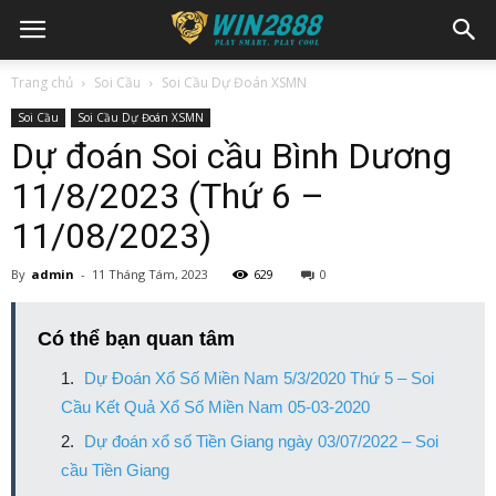
Trang chủ
Soi Cầu
Soi Cầu Dự Đoán XSMN
Soi Cầu
Soi Cầu Dự Đoán XSMN
Dự đoán Soi cầu Bình Dương
11/8/2023 (Thứ 6 –
11/08/2023)
By
admin
-
11 Tháng Tám, 2023
629
0
Có thể bạn quan tâm
Dự Đoán Xổ Số Miền Nam 5/3/2020 Thứ 5 – Soi
Cầu Kết Quả Xổ Số Miền Nam 05-03-2020
Dự đoán xổ số Tiền Giang ngày 03/07/2022 – Soi
cầu Tiền Giang