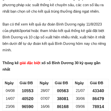
phương pháp xác suất thống kê chuyên sâu, các con số lâu ra
nhất bạn chọn sẽ cho kết quả trúng thưởng đáng ngạt nhiên.
Bạn có thể xem kết quả dự đoán Bình Dương ngày 11/8/2023
của phpbb3portal hoặc tham khảo kết quả thống kê giải đặt biệt
Bình Dương và 10 cặp số xuất hiện nhiều nhất, xuất hiện ít nhất
bên dưới để tự dự đoán kết quả Bình Dương hôm nay cho riêng
mình.
Thống kê
giải đặc biệt
xổ số Bình Dương 30 kỳ quay gần
nhất
Ngày
Giải
ĐB
Ngày
Giải
ĐB
Ngày
Giải
ĐB
53
63
40
04/08
28/07
21/07
105
005
433
20
81
79
14/07
07/07
30/06
405
380
864
90
68
14
23/06
16/06
09/06
965
861
789