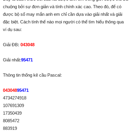
chuộng bởi sự đơn giản và tính chính xác cao. Theo đó, để có
được bộ số may mắn anh em chỉ cần dựa vào giải nhất và giải
đặc biệt. Cách tính thế nào mọi người có thể tìm hiểu thông qua
ví dụ sau:
Giải ĐB
:
043048
Giải nhất:
95471
Thông tin thống kê cầu Pascal:
043048
95471
4734274918
107691309
17350439
8085472
883919