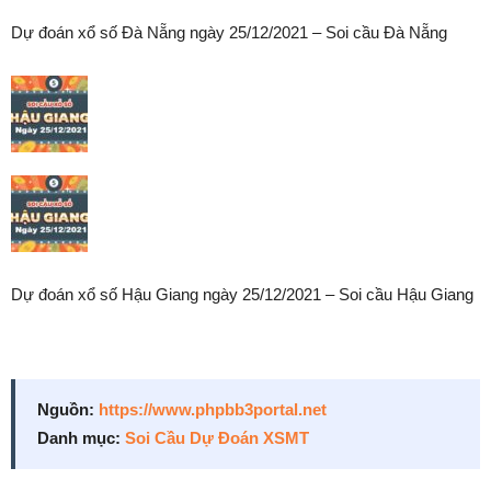
Dự đoán xổ số Đà Nẵng ngày 25/12/2021 – Soi cầu Đà Nẵng
Dự đoán xổ số Hậu Giang ngày 25/12/2021 – Soi cầu Hậu Giang
Nguồn:
https://www.phpbb3portal.net
Danh mục:
Soi Cầu Dự Đoán XSMT