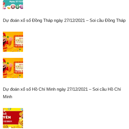
Dự đoán xổ số Đồng Tháp ngày 27/12/2021 – Soi cầu Đồng Tháp
Dự đoán xổ số Hồ Chí Minh ngày 27/12/2021 – Soi cầu Hồ Chí
Minh