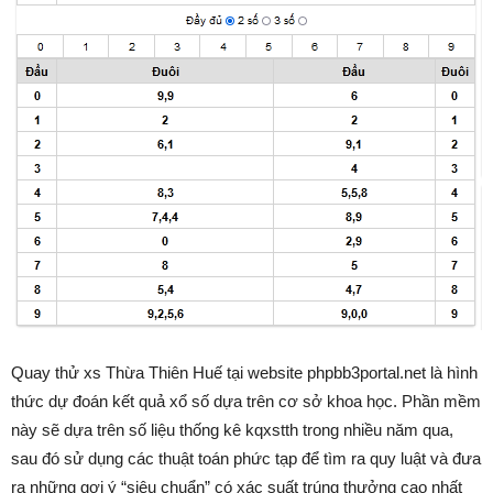
Quay thử xs Thừa Thiên Huế tại website phpbb3portal.net là hình
thức dự đoán kết quả xổ số dựa trên cơ sở khoa học. Phần mềm
này sẽ dựa trên số liệu thống kê kqxstth trong nhiều năm qua,
sau đó sử dụng các thuật toán phức tạp để tìm ra quy luật và đưa
ra những gợi ý “siêu chuẩn” có xác suất trúng thưởng cao nhất