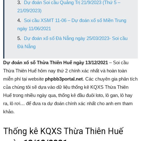
Dự đoán Soi cầu Quảng Trị 21/9/2023 (Thứ 5 –
21/09/2023)
Soi cầu XSMT 11-06 – Dự đoán xổ số Miền Trung
ngày 11/06/2021
Dự đoán xổ số Đà Nẵng ngày 25/03/2023- Soi cầu
Đà Nẵng
Dự đoán xổ số Thừa Thiên Huế ngày 13/12/2021
– Soi cầu
Thừa Thiên Huế hôm nay thứ 2 chính xác nhất và hoàn toàn
miễn phí tại website
phpbb3portal.net
. Các chuyên gia phân tích
của chúng tôi sẽ dựa vào dữ liệu thống kê KQXS Thừa Thiên
Huế trong nhiều ngày qua, thống kê đầu đuôi loto, lô gan, lô hay
ra, lô rơi… để đưa ra dự đoán chính xác nhất cho anh em tham
khảo.
Thống kê KQXS Thừa Thiên Huế