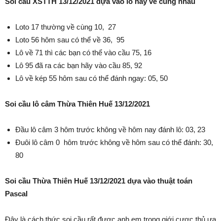
Soi cầu XSTTH
13/12/2021
dựa vào lô hay về cùng nhau
Loto 17 thường về cùng 10, 27
Loto 56 hôm sau có thể về 36, 95
Lô về 71 thì các bạn có thể vào cầu 75, 16
Lô 95 đã ra các bạn hãy vào cầu 85, 92
Lô về kép 55 hôm sau có thể đánh ngay: 05, 50
Soi cầu lô câm Thừa Thiên Huế
13/12/2021
Đầu lô câm 3 hôm trước không về hôm nay đánh lô: 03, 23
Đuôi lô câm 0 hôm trước không về hôm sau có thể đánh: 30,
80
Soi cầu Thừa Thiên Huế
13/12/2021
dựa vào thuật toán
Pascal
Đây là cách thức soi cầu rất được anh em trong giới cược thủ ưa