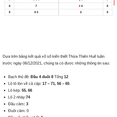
Dựa trên bảng kết quả xổ số kiến thiết Thừa Thiên Huế
tuần
trước ngày 06/12/2021, chúng ta có được những thông tin sau:
Bạch thủ đề:
Đầu 4 đuôi 8
Tổng
12
Lô tô lộn về cả cặp:
17 – 71, 56 – 65
Lô kép:
55, 66
Lô 2 nháy:
74
Đầu câm
: 3
Đuôi câm: 0