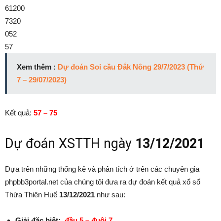
61200
7320
052
57
Xem thêm :
Dự đoán Soi cầu Đắk Nông 29/7/2023 (Thứ
7 – 29/07/2023)
Kết quả:
57 – 75
Dự đoán XSTTH ngày
13/12/2021
Dựa trên những thống kê và phân tích ở trên các chuyên gia
phpbb3portal.net của chúng tôi đưa ra dự đoán kết quả xổ số
Thừa Thiên Huế
13/12/2021
như sau:
Giải đặc biệt:
đầu 5 – đuôi 7