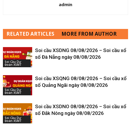
admin
RELATED ARTICLES
MORE FROM AUTHOR
Soi cầu XSDNG 08/08/2026 – Soi cầu xổ
số Đà Nẵng ngày 08/08/2026
Soi Cầu Dự
Đoán XSMT
Soi cầu XSQNG 08/08/2026 – Soi cầu xổ
số Quảng Ngãi ngày 08/08/2026
Soi Cầu Dự
Đoán XSMT
Soi cầu XSDNO 08/08/2026 – Soi cầu xổ
số Đắk Nông ngày 08/08/2026
Soi Cầu Dự
Đoán XSMT