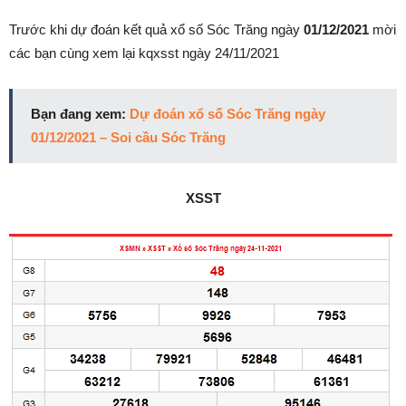
Trước khi dự đoán kết quả xổ số Sóc Trăng ngày
01/12/2021
mời
các bạn cùng xem lại kqxsst ngày 24/11/2021
Bạn đang xem:
Dự đoán xổ số Sóc Trăng ngày
01/12/2021 – Soi cầu Sóc Trăng
XSST