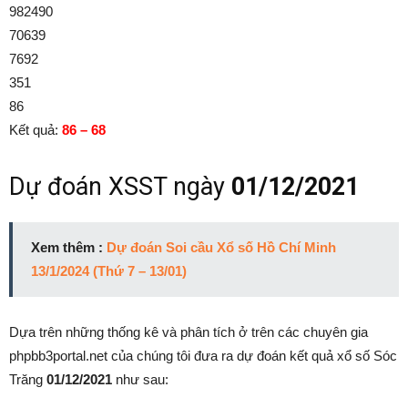
982490
70639
7692
351
86
Kết quả:
86 – 68
Dự đoán XSST ngày
01/12/2021
Xem thêm :
Dự đoán Soi cầu Xổ số Hồ Chí Minh
13/1/2024 (Thứ 7 – 13/01)
Dựa trên những thống kê và phân tích ở trên các chuyên gia
phpbb3portal.net của chúng tôi đưa ra dự đoán kết quả xổ số Sóc
Trăng
01/12/2021
như sau: