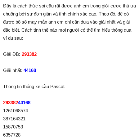
Đây là cách thức soi cầu rất được anh em trong giới cược thủ ưa
chuộng bởi sự đơn giản và tính chính xác cao. Theo đó, để có
được bộ số may mắn anh em chỉ cần dựa vào giải nhất và giải
đặc biệt. Cách tính thế nào mọi người có thể tìm hiểu thông qua
ví dụ sau:
Giải ĐB
:
293382
Giải nhất:
44168
Thông tin thống kê cầu Pascal:
293382
44168
1261068574
387164321
15870753
6357728