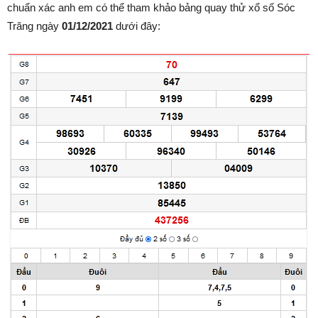
chuẩn xác anh em có thể tham khảo bảng quay thử xổ số Sóc
Trăng ngày
01/12/2021
dưới đây: