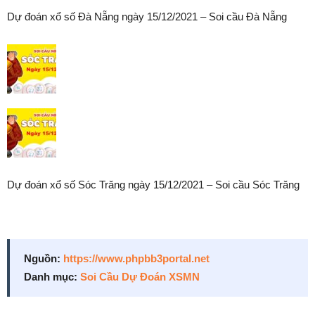
Dự đoán xổ số Đà Nẵng ngày 15/12/2021 – Soi cầu Đà Nẵng
Dự đoán xổ số Sóc Trăng ngày 15/12/2021 – Soi cầu Sóc Trăng
Nguồn:
https://www.phpbb3portal.net
Danh mục:
Soi Cầu Dự Đoán XSMN