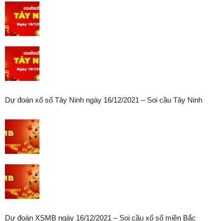
Dự đoán xổ số Tây Ninh ngày 16/12/2021 – Soi cầu Tây Ninh
Dự đoán XSMB ngày 16/12/2021 – Soi cầu xổ số miền Bắc