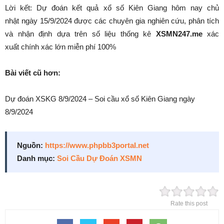
Lời kết: Dự đoán kết quả xổ số Kiên Giang hôm nay chủ
nhật ngày 15/9/2024 được các chuyên gia
​​​​​​​
nghiên cứu, phân tích
và nhận định dựa trên số liệu thống kê
XSMN247.me​​​​​​​
xác
xuất chính xác lớn miễn phí 100%
Bài viết cũ hơn:
Dự đoán XSKG 8/9/2024 – Soi cầu xổ số Kiên Giang ngày
8/9/2024
Nguồn:
https://www.phpbb3portal.net
Danh mục:
Soi Cầu Dự Đoán XSMN
Rate this post