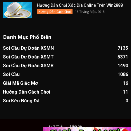
Hướng Dẫn Chơi Xóc Dĩa Online Trên Win2888
15 Tháng Một, 2018
Hướng Dẫn Cách Chơi
Danh Mục Phổ Biến
Soi Cầu Dự Đoán XSMN
7135
Soi Cầu Dự Đoán XSMT
5371
Soi Cầu Dự Đoán XSMB
1490
Soi Cầu
1086
Giải Mã Giấc Mơ
16
Hướng Dẫn Cách Chơi
11
Soi Kèo Bóng Đá
0
Giới thiệu
Liên hệ