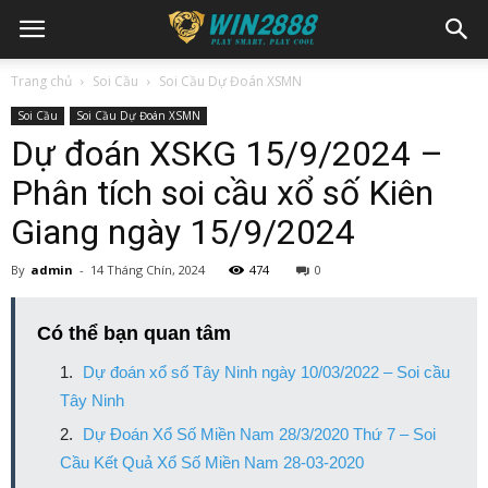
Trang chủ
Soi Cầu
Soi Cầu Dự Đoán XSMN
Soi Cầu
Soi Cầu Dự Đoán XSMN
Dự đoán XSKG 15/9/2024 –
Phân tích soi cầu xổ số Kiên
Giang ngày 15/9/2024
By
admin
-
14 Tháng Chín, 2024
474
0
Có thể bạn quan tâm
Dự đoán xổ số Tây Ninh ngày 10/03/2022 – Soi cầu
Tây Ninh
Dự Đoán Xổ Số Miền Nam 28/3/2020 Thứ 7 – Soi
Cầu Kết Quả Xổ Số Miền Nam 28-03-2020