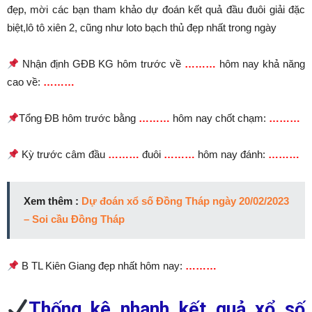
đẹp, mời các bạn tham khảo dự đoán kết quả đầu đuôi giải đặc
biệt,lô tô xiên 2, cũng như loto bạch thủ đẹp nhất trong ngày
Nhận định GĐB KG hôm trước về
………
hôm nay khả năng
cao về:
………
Tổng ĐB hôm trước bằng
………
hôm nay chốt chạm:
………
Kỳ trước câm đầu
………
đuôi
………
hôm nay đánh:
………
Xem thêm :
Dự đoán xổ số Đồng Tháp ngày 20/02/2023
– Soi cầu Đồng Tháp
B TL Kiên Giang đẹp nhất hôm nay:
………
Thống kê nhanh kết quả xổ số