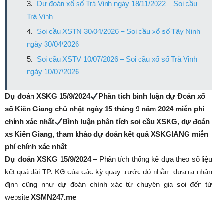
Dự đoán xổ số Trà Vinh ngày 18/11/2022 – Soi cầu
Trà Vinh
Soi cầu XSTN 30/04/2026 – Soi cầu xổ số Tây Ninh
ngày 30/04/2026
Soi cầu XSTV 10/07/2026 – Soi cầu xổ số Trà Vinh
ngày 10/07/2026
Dự đoán XSKG 15/9/2024
Phân tích bình luận dự Đoán xổ
số Kiên Giang chủ nhật ngày 15 tháng 9 năm 2024 miễn phí
chính xác nhất
Bình luận phân tích soi cầu XSKG, dự đoán
xs Kiên Giang, tham khảo dự đoán kết quả XSKGIANG miễn
phí chính xác nhất
Dự đoán XSKG 15/9/2024
– Phân tích thống kê dựa theo số liệu
kết quả đài TP. KG của các kỳ quay trước đó nhằm đưa ra nhận
định cũng như dự đoán chính xác từ chuyên gia soi đến từ
website
XSMN247.me