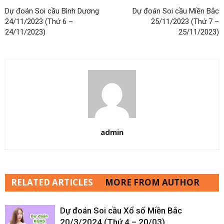
Dự đoán Soi cầu Bình Dương
Dự đoán Soi cầu Miền Bắc
24/11/2023 (Thứ 6 –
25/11/2023 (Thứ 7 –
24/11/2023)
25/11/2023)
admin
RELATED ARTICLES
MORE FROM AUTHOR
Dự đoán Soi cầu Xổ số Miền Bắc
20/3/2024 (Thứ 4 – 20/03)