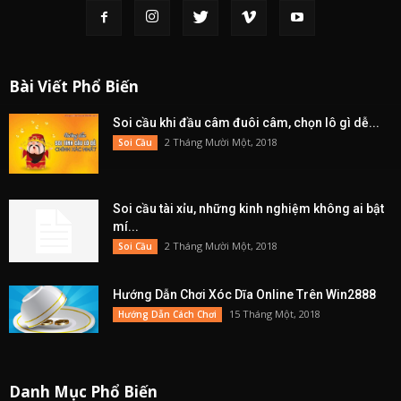
Bài Viết Phổ Biến
Soi cầu khi đầu câm đuôi câm, chọn lô gì dễ...
2 Tháng Mười Một, 2018
Soi Cầu
Soi cầu tài xỉu, những kinh nghiệm không ai bật
mí...
2 Tháng Mười Một, 2018
Soi Cầu
Hướng Dẫn Chơi Xóc Dĩa Online Trên Win2888
15 Tháng Một, 2018
Hướng Dẫn Cách Chơi
Danh Mục Phổ Biến