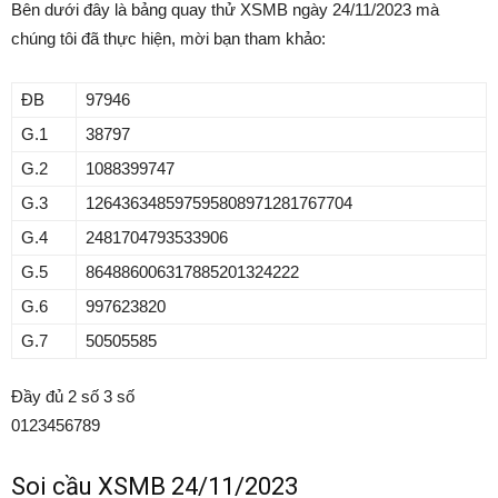
Bên dưới đây là bảng quay thử XSMB ngày 24/11/2023 mà
chúng tôi đã thực hiện, mời bạn tham khảo:
ĐB
97946
G.1
38797
G.2
10883
99747
G.3
12643
63485
97595
80897
12817
67704
G.4
2481
7047
9353
3906
G.5
8648
8600
6317
8852
0132
4222
G.6
997
623
820
G.7
50
50
55
85
Đầy đủ
2 số
3 số
0
1
2
3
4
5
6
7
8
9
Soi cầu XSMB 24/11/2023