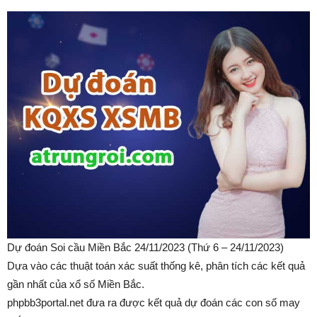
Dự đoán Soi cầu Miền Bắc 24/11/2023 (Thứ 6 – 24/11/2023)
Dựa vào các thuật toán xác suất thống kê, phân tích các kết quả
gần nhất của xổ số Miền Bắc.
phpbb3portal.net đưa ra được kết quả dự đoán các con số may