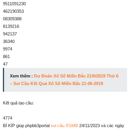
9
5
1
1
0
9
1
2
3
0
4
6
2
1
9
0
3
5
3
0
8
3
0
9
3
8
8
8
1
3
9
2
1
6
9
4
2
1
3
7
3
6
3
4
0
9
9
7
4
8
6
1
4
7
Xem thêm :
Dự Đoán Xổ Số Miền Bắc 21/6/2019 Thứ 6
– Soi Cầu Kết Quả Xố Số Miền Bắc 21-06-2019
Kết quả tạo cầu:
47
74
BÍ KÍP giúp phpbb3portal
soi cầu XSMB
24/11/2023 và các ngày