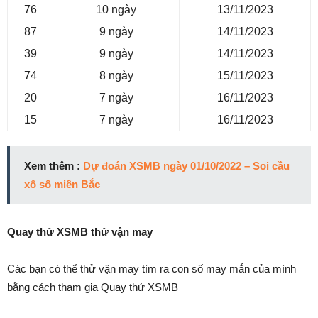
76
10 ngày
13/11/2023
87
9 ngày
14/11/2023
39
9 ngày
14/11/2023
74
8 ngày
15/11/2023
20
7 ngày
16/11/2023
15
7 ngày
16/11/2023
Xem thêm :
Dự đoán XSMB ngày 01/10/2022 – Soi cầu
xổ số miền Bắc
Quay thử XSMB thử vận may
Các bạn có thể thử vận may tìm ra con số may mắn của mình
bằng cách tham gia Quay thử XSMB