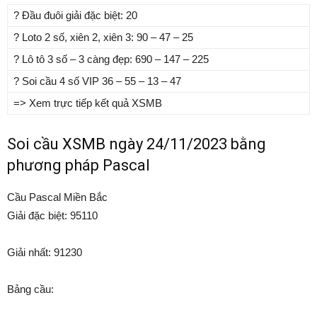
? Đầu đuôi giải đặc biệt:
20
? Loto 2 số, xiên 2, xiên 3:
90 – 47 – 25
? Lô tô 3 số – 3 càng đẹp:
690 – 147 – 225
? Soi cầu 4 số VIP
36 – 55 – 13 – 47
=> Xem trực tiếp kết quả XSMB
Soi cầu XSMB ngày 24/11/2023 bằng
phương pháp Pascal
Cầu Pascal Miền Bắc
Giải đặc biệt:
95110
Giải nhất:
91230
Bảng cầu: