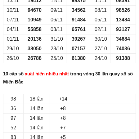
13/11
194
12
12/11
983
75
11/11
083
91
10/11
946
70
09/11
345
62
08/11
985
26
07/11
109
49
06/11
914
84
05/11
134
84
04/11
558
58
03/11
657
61
02/11
931
27
01/11
201
36
31/10
392
67
30/10
346
84
29/10
380
50
28/10
071
57
27/10
740
36
26/10
267
88
25/10
613
80
24/10
913
88
10 cặp số
xuất hiện nhiều nhất
trong vòng 30 lần quay xổ số
Miền Bắc
98
18 lần
+14
36
14 lần
+8
97
14 lần
+8
52
14 lần
+7
83
14 lần
+5