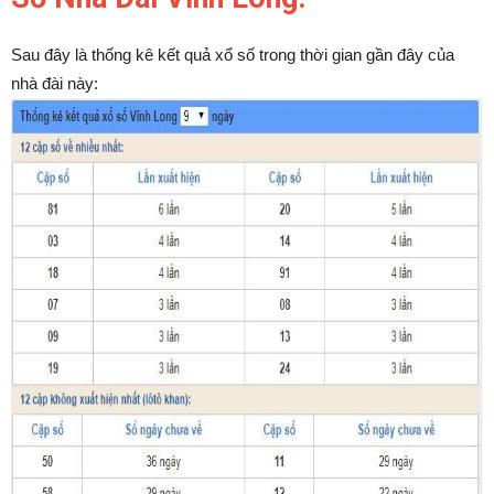
Sau đây là thống kê kết quả xổ số trong thời gian gần đây của
nhà đài này: