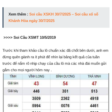
Xem thêm :
Soi cầu XSKH 30/7/2025 – Soi cầu xổ số
Khánh Hòa ngày 30/7/2025
>>>> Soi Cầu XSMT 10/5/2019
Trước khi tham khảo cầu lô chuẩn xác đã chốt bên dưới, anh em
đừng quên giành ra ít phút để nhìn lại bảng kết quả của tuần
trước để nắm rõ nhịp chạy của cầu lô mà các nhà đài muốn gửi
gắm cho mọi người hôm nay .