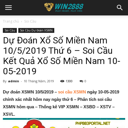
Trang chủ
Soi Cầu
Soi Cầu
Soi Cầu Dự Đoán XSMN
Dự Đoán Xổ Số Miền Nam
10/5/2019 Thứ 6 – Soi Cầu
Kết Quả Xổ Số Miền Nam 10-
05-2019
By
admin
-
10 Tháng Năm, 2019
1300
0
Dự đoán XSMN 10/5/2019 –
soi cầu XSMN
ngày 10-05-2019
chính xác nhất hôm nay ngày thứ 6 – Phân tích soi cầu
XSMN hôm qua – Thống kê VIP XSMN – XSBD – XSTV –
XSVL.