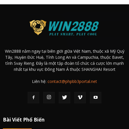
Win2888 nằm ngay tại biên giới giữa Việt Nam, thuộc xã Mỹ Quý
Tây, Huyện Đức Huệ, Tỉnh Long An và Campuchia, thuộc Bavet,
tỉnh Svay Rieng. Đây là một tập đoàn tổ chức cá cược lớn mạnh
nhất tại khu vực Đông Nam Á thuộc SHANGHAI Resort
Liên hệ:
contact@phpbb3portal.net
Bài Viết Phổ Biến