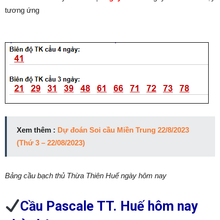
tương ứng
Xem thêm :
Dự đoán Soi cầu Miền Trung 22/8/2023
(Thứ 3 – 22/08/2023)
Bảng cầu bạch thủ Thừa Thiên Huế ngày hôm nay
Cầu Pascale TT. Huế hôm nay