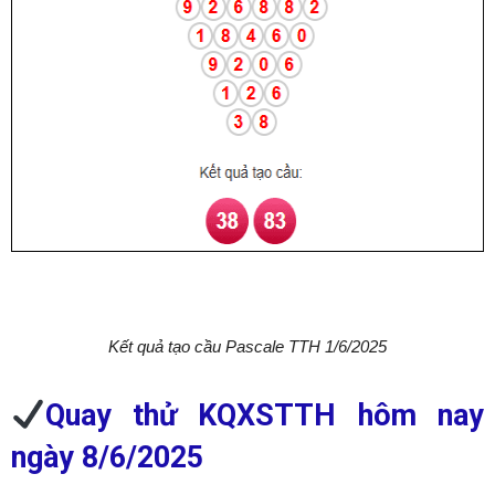
Kết quả tạo cầu Pascale TTH 1/6/2025
Quay thử KQXSTTH hôm nay
ngày 8/6/2025