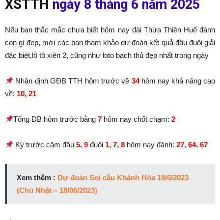
XSTTH
ngày 8 tháng 6 năm 2025
Nếu bạn thắc mắc chưa biết hôm nay đài Thừa Thiên Huế đánh
con gì đẹp, mời các bạn tham khảo dự đoán kết quả đầu đuôi giải
đặc biệt,lô tô xiên 2, cũng như loto bạch thủ đẹp nhất trong ngày
Nhận định GĐB TTH hôm trước về
34
hôm nay khả năng cao
về:
10, 21
Tổng ĐB hôm trước bằng
7
hôm nay chốt chạm:
2
Kỳ trước câm đầu
5, 9
đuôi
1, 7, 8
hôm nay đánh:
27, 64, 67
Xem thêm :
Dự đoán Soi cầu Khánh Hòa 18/6/2023
(Chủ Nhật – 18/06/2023)