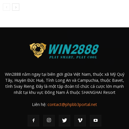
Win2888 nằm ngay tại biên giới giữa Việt Nam, thuộc xã Mỹ Quý
Tây, Huyện Đức Huệ, Tỉnh Long An và Campuchia, thuộc Bavet,
tỉnh Svay Rieng. Đây là một tập đoàn tổ chức cá cược lớn mạnh
nhất tại khu vực Đông Nam Á thuộc SHANGHAI Resort
Liên hệ:
contact@phpbb3portal.net