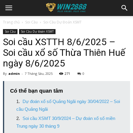
Trang chủ
Soi Cầu
Soi Cầu Dự Đoán XSMT
Soi Cầu
Soi Cầu Dự Đoán XSMT
Soi cầu XSTTH 8/6/2025 –
Soi cầu xổ số Thừa Thiên Huế
ngày 8/6/2025
By
admin
-
7 Tháng Sáu, 2025
271
0
Có thể bạn quan tâm
Dự đoán xổ số Quảng Ngãi ngày 30/04/2022 – Soi
cầu Quảng Ngãi
Soi cầu XSMT 30/9/2024 – Dự đoán xổ số miền
Trung ngày 30 tháng 9