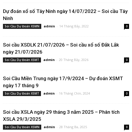
Dự đoán xổ số Tây Ninh ngày 14/07/2022 – Soi cầu Tây
Ninh
admin
-
14 Tháng Bảy, 2022
Soi Cầu Dự Đoán XSMN
0
Soi cầu XSDLK 21/07/2026 – Soi cầu xổ số Đắk Lắk
ngày 21/07/2026
admin
-
20 Tháng Bảy, 2026
Soi Cầu Dự Đoán XSMT
0
Soi Cầu Miền Trung ngày 17/9/2024 – Dự đoán XSMT
ngày 17 tháng 9
admin
-
16 Tháng Chín, 2024
Soi Cầu Dự Đoán XSMT
0
Soi cầu XSLA ngày 29 tháng 3 năm 2025 – Phân tích
XSLA 29/3/2025
admin
-
28 Tháng Ba, 2025
Soi Cầu Dự Đoán XSMN
0