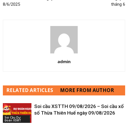
8/6/2025
tháng 6
admin
RELATED ARTICLES
MORE FROM AUTHOR
Soi cầu XSTTH 09/08/2026 – Soi cầu xổ
số Thừa Thiên Huế ngày 09/08/2026
Soi Cầu Dự
Đoán XSMT