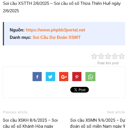
Soi cầu XSTTH 2/6/2025 – Soi cầu xổ số Thừa Thiên Huế ngày
2/6/2025
Nguồn:
https://www.phpbb3portal.net
Danh mục:
Soi Cầu Dự Đoán XSMT
Rate this post
Previous article
Next article
Soi cầu XSKH 8/6/2025 – Soi
Soi cầu XSMN 9/6/2025 – Dự
cầu xổ số Khánh Hòa ngày
đoán xổ số miền Nam ngày 9