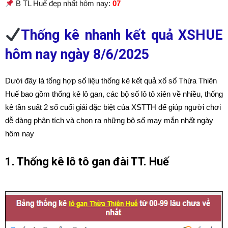
B TL Huế đẹp nhất hôm nay:
07
Thống kê nhanh kết quả XSHUE
hôm nay ngày 8/6/2025
Dưới đây là tổng hợp số liệu thống kê kết quả xổ số Thừa Thiên
Huế bao gồm thống kê lô gan, các bộ số lô tô xiên về nhiều, thống
kê tần suất 2 số cuối giải đặc biệt của XSTTH để giúp người chơi
dễ dàng phân tích và chọn ra những bộ số may mắn nhất ngày
hôm nay
1. Thống kê lô tô gan đài TT. Huế