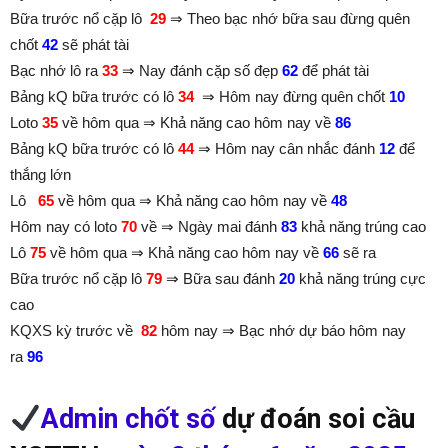
Bữa trước nổ cặp lô
29
⇒ Theo bạc nhớ bữa sau đừng quên
chốt
42
sẽ phát tài
Bạc nhớ lô ra
33
⇒ Nay đánh cặp số đẹp
62
để phát tài
Bảng kQ bữa trước có lô
34
⇒ Hôm nay đừng quên chốt
10
Loto
35
về hôm qua ⇒ Khả năng cao hôm nay về
86
Bảng kQ bữa trước có lô
44
⇒ Hôm nay cân nhắc đánh
12
để
thắng lớn
Lô
65
về hôm qua ⇒ Khả năng cao hôm nay về
48
Hôm nay có loto
70
về ⇒ Ngày mai đánh
83
khả năng trúng cao
Lô
75
về hôm qua ⇒ Khả năng cao hôm nay về
66
sẽ ra
Bữa trước nổ cặp lô
79
⇒ Bữa sau đánh
20
khả năng trúng cực
cao
KQXS kỳ trước về
82
hôm nay ⇒ Bạc nhớ dự báo hôm nay
ra
96
Admin chốt số
dự đoán soi cầu