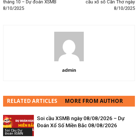
tháng 10 – Dự đoán XSMB
cầu xổ số Cần Thơ ngày
8/10/2025
8/10/2025
admin
RELATED ARTICLES
MORE FROM AUTHOR
Soi cầu XSMB ngày 08/08/2026 – Dự
Đoán Xổ Số Miền Bắc 08/08/2026
Soi Cầu Dự
Đoán XSMN