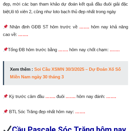
đẹp, mời các bạn tham khảo dự đoán kết quả đầu đuôi giải đặc
biệt,lô tô xiên 2, cũng như loto bạch thủ đẹp nhất trong ngày
Nhận định GĐB ST hôm trước về
…….
hôm nay khả năng
cao về:
…….
Tổng ĐB hôm trước bằng
…….
hôm nay chốt chạm:
…….
Xem thêm :
Soi Cầu XSMN 30/3/2025 – Dự Đoán Xổ Số
Miền Nam ngày 30 tháng 3
Kỳ trước câm đầu
…….
đuôi
…….
hôm nay đánh:
…….
BTL Sóc Trăng đẹp nhất hôm nay:
…….
Cầu Pascale Sóc Trăng hôm nay