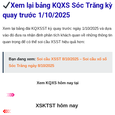
Xem lại bảng KQXS Sóc Trăng kỳ
quay trước 1/10/2025
Xem lại bảng đài KQXSST kỳ quay trước ngày 1/10/2025 và dựa
vào đó đưa ra nhận định phân tích khách quan về những thông tin
quan trọng để có thể soi cầu XSST hiệu quả hơn:​​​​​​​​​​​​​​
Bạn đang xem:
Soi cầu XSST 8/10/2025 – Soi cầu xổ số
Sóc Trăng ngày 8/10/2025
Xem KQXS hôm nay tại
​​​​​​​ XSKTST hôm nay