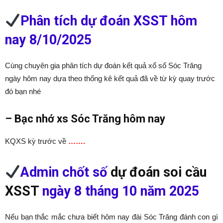
Phân tích dự đoán XSST hôm
nay 8/10/2025
Cùng chuyên gia phân tích dự đoán kết quả xổ số Sóc Trăng
ngày hôm nay dựa theo thống kê kết quả đã về từ kỳ quay trước
đó bạn nhé
– Bạc nhớ xs Sóc Trăng hôm nay
KQXS kỳ trước về
…….
Admin chốt số
dự đoán soi cầu
XSST
ngày 8 tháng 10 năm 2025
Nếu bạn thắc mắc chưa biết hôm nay đài Sóc Trăng đánh con gì