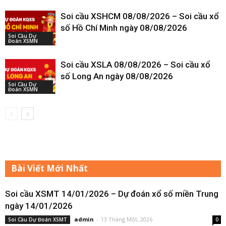
Soi cầu XSHCM 08/08/2026 – Soi cầu xổ
số Hồ Chí Minh ngày 08/08/2026
Soi Cầu Dự
Đoán XSMN
Soi cầu XSLA 08/08/2026 – Soi cầu xổ
số Long An ngày 08/08/2026
Soi Cầu Dự
Đoán XSMN
Bài Viết Mới Nhất
Soi cầu XSMT 14/01/2026 – Dự đoán xổ số miền Trung
ngày 14/01/2026
admin
-
13 Tháng Một, 2026
Soi Cầu Dự Đoán XSMT
0