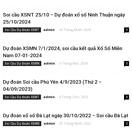
Soi cầu XSNT 25/10 – Dự đoán xổ số Ninh Thuận ngày
25/10/2024
admin
-
24 Tháng Mười, 2024
Soi Cầu Dự Đoán XSMT
0
Dự đoán XSMN 7/1/2024, soi cầu kết quả Xổ Số Miền
Nam 07-01-2024
admin
-
6 Tháng Một, 2024
Soi Cầu Dự Đoán XSMN
0
Dự đoán Soi cầu Phú Yên 4/9/2023 (Thứ 2 –
04/09/2023)
admin
-
4 Tháng Chín, 2023
Soi Cầu Dự Đoán XSMT
0
Dự đoán xổ số Đà Lạt ngày 30/10/2022 – Soi cầu Đà Lạt
admin
-
29 Tháng Mười, 2022
Soi Cầu Dự Đoán XSMN
0