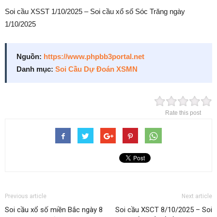
Soi cầu XSST 1/10/2025 – Soi cầu xổ số Sóc Trăng ngày
1/10/2025
Nguồn:
https://www.phpbb3portal.net
Danh mục:
Soi Cầu Dự Đoán XSMN
Rate this post
Previous article
Next article
Soi cầu xổ số miền Bắc ngày 8
Soi cầu XSCT 8/10/2025 – Soi