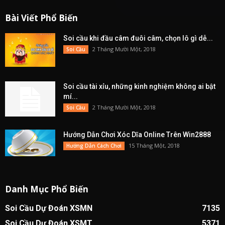
Bài Viết Phổ Biến
Soi cầu khi đầu câm đuôi câm, chọn lô gì dễ...
2 Tháng Mười Một, 2018
Soi Cầu
Soi cầu tài xỉu, những kinh nghiệm không ai bật
mí...
2 Tháng Mười Một, 2018
Soi Cầu
Hướng Dẫn Chơi Xóc Dĩa Online Trên Win2888
15 Tháng Một, 2018
Hướng Dẫn Cách Chơi
Danh Mục Phổ Biến
Soi Cầu Dự Đoán XSMN
7135
Soi Cầu Dự Đoán XSMT
5371