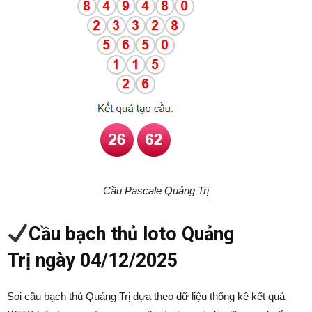
Cầu Pascale Quảng Trị
Cầu bạch thủ loto Quảng
Trị ngày 04/12/2025
Soi cầu bạch thủ Quảng Trị dựa theo dữ liệu thống kê kết quả