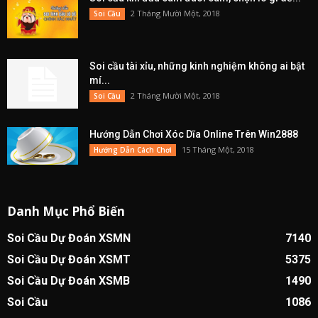
2 Tháng Mười Một, 2018
Soi Cầu
Soi cầu tài xỉu, những kinh nghiệm không ai bật
mí...
2 Tháng Mười Một, 2018
Soi Cầu
Hướng Dẫn Chơi Xóc Dĩa Online Trên Win2888
15 Tháng Một, 2018
Hướng Dẫn Cách Chơi
Danh Mục Phổ Biến
Soi Cầu Dự Đoán XSMN
7140
Soi Cầu Dự Đoán XSMT
5375
Soi Cầu Dự Đoán XSMB
1490
Soi Cầu
1086