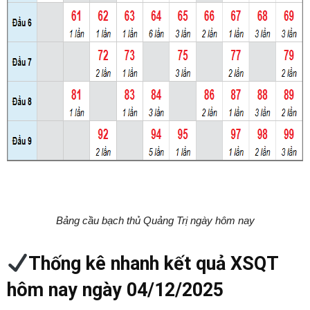
Bảng cầu bạch thủ Quảng Trị ngày hôm nay
Thống kê nhanh kết quả XSQT
hôm nay ngày 04/12/2025