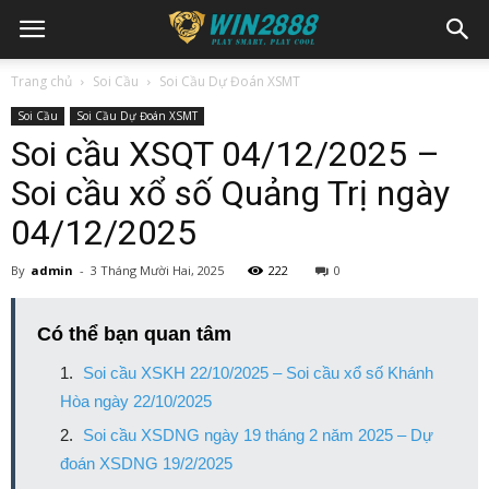
Trang chủ
Soi Cầu
Soi Cầu Dự Đoán XSMT
Soi Cầu
Soi Cầu Dự Đoán XSMT
Soi cầu XSQT 04/12/2025 –
Soi cầu xổ số Quảng Trị ngày
04/12/2025
By
admin
-
3 Tháng Mười Hai, 2025
222
0
Có thể bạn quan tâm
Soi cầu XSKH 22/10/2025 – Soi cầu xổ số Khánh
Hòa ngày 22/10/2025
Soi cầu XSDNG ngày 19 tháng 2 năm 2025 – Dự
đoán XSDNG 19/2/2025