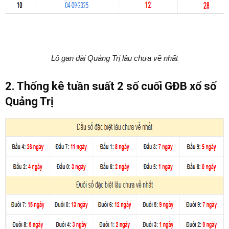
Lô gan đài Quảng Trị lâu chưa về nhất
2. Thống kê tuần suất 2 số cuối GĐB xổ số
Quảng Trị