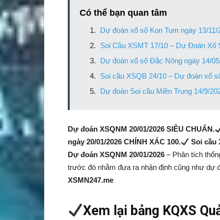
Có thể bạn quan tâm
Win2888
Dự đoán xổ số Kon Tum ngày 13/11/
Soi Cầu XSMT 17/10 – Dự Đoán Xổ S
Dự đoán xổ số Đắc Nông ngày 14/05
Nơi
Soi cầu XSQB 24/10 – Dự đoán xổ số
Dự đoán Soi cầu Miền Trung 14/9/202
Chơi
Dự đoán XSQNM 20/01/2026 SIÊU CHUẨN.
ngày 20/01/2026 CHÍNH XÁC 100.
Soi cầu
Dự đoán XSQNM 20/01/2026
– Phân tích thốn
trước đó nhằm đưa ra nhận định cũng như dự đo
Lô
XSMN247.me
Xem lại bảng KQXS Qu