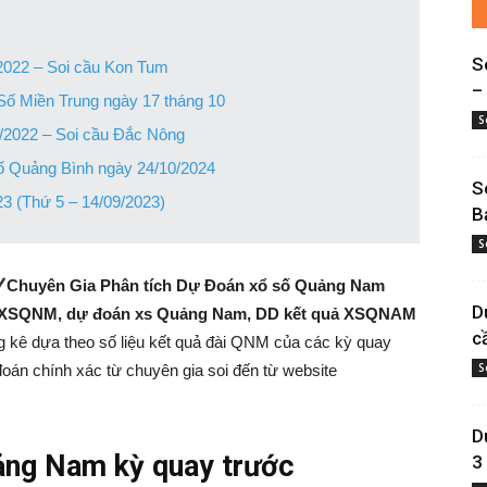
S
2022 – Soi cầu Kon Tum
–
ố Miền Trung ngày 17 tháng 10
S
/2022 – Soi cầu Đắc Nông
 Quảng Bình ngày 24/10/2024
S
3 (Thứ 5 – 14/09/2023)
B
S
Chuyên Gia Phân tích Dự Đoán xổ số Quảng Nam
D
 XSQNM, dự đoán xs Quảng Nam, DD kết quả XSQNAM
c
g kê dựa theo số liệu kết quả đài QNM của các kỳ quay
S
án chính xác từ chuyên gia soi đến từ website
D
ảng Nam kỳ quay trước
3