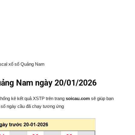
ascal xổ số Quảng Nam
Quảng Nam ngày 20/01/2026
thống kê kết quả XSTP trên trang
soicau.com
sẽ giúp bạn
 số ngày cầu đã chạy tương ứng