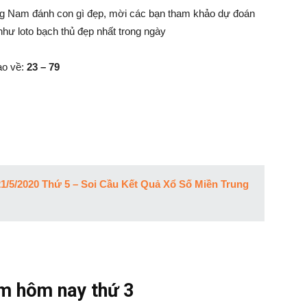
g Nam đánh con gì đẹp, mời các bạn tham khảo dự đoán
g như loto bạch thủ đẹp nhất trong ngày
ao về:
23 – 79
1/5/2020 Thứ 5 – Soi Cầu Kết Quả Xổ Số Miền Trung
m hôm nay thứ 3