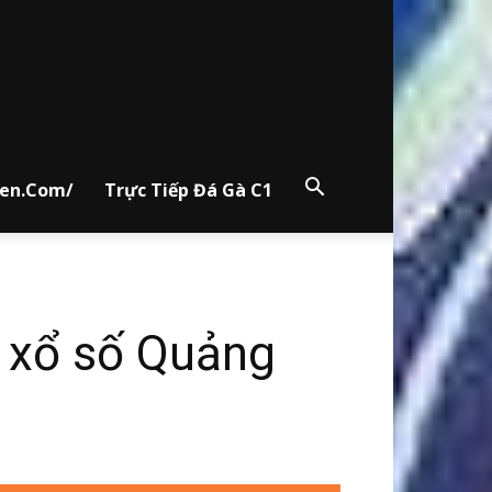
ien.com/
Trực Tiếp Đá Gà C1
xổ số Quảng