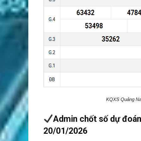
Hiện
Nay
KQXS Quảng Na
Admin chốt số dự đoá
20/01/2026