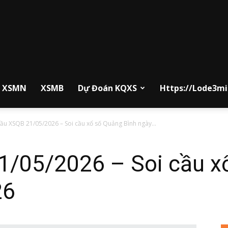
XSMN
XSMB
Dự Đoán KQXS
Https://lode3m
cầu XSQB 21/05/2026 – Soi cầu xổ số Quảng Bình ngày...
1/05/2026 – Soi cầu xô
26