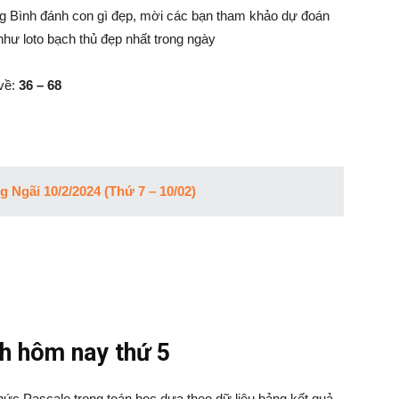
g Bình đánh con gì đẹp, mời các bạn tham khảo dự đoán
g như loto bạch thủ đẹp nhất trong ngày
về:
36 – 68
 Ngãi 10/2/2024 (Thứ 7 – 10/02)
nh hôm nay thứ 5
thức Pascale trong toán học dựa theo dữ liệu bảng kết quả