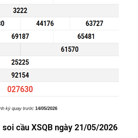
h kỳ quay trước
14/05/2026
 soi cầu XSQB ngày 21/05/2026