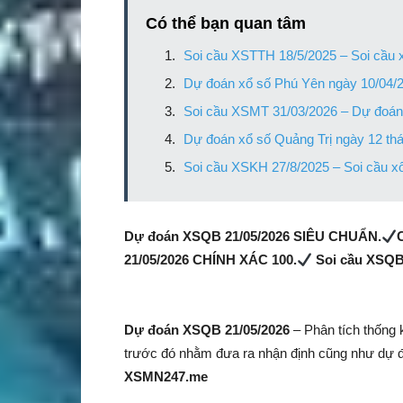
Có thể bạn quan tâm
Win2888
Soi cầu XSTTH 18/5/2025 – Soi cầu 
Dự đoán xổ số Phú Yên ngày 10/04/2
Soi cầu XSMT 31/03/2026 – Dự đoán 
Nơi
Dự đoán xổ số Quảng Trị ngày 12 th
Soi cầu XSKH 27/8/2025 – Soi cầu xô
Chơi
Dự đoán XSQB 21/05/2026 SIÊU CHUẨN.
21/05/2026 CHÍNH XÁC 100.
Soi cầu XSQB
Lô
Dự đoán XSQB 21/05/2026
– Phân tích thống 
trước đó nhằm đưa ra nhận định cũng như dự đo
XSMN247.me