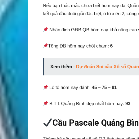
Nếu bạn thắc mắc chưa biết hôm nay đài Quản
kết quả đầu đuôi giải đặc biệt,lô tô xiên 2, cũn
Nhận định GĐB QB
hôm nay khả năng cao 
Tổng ĐB hôm nay chốt chạm:
6
Xem thêm :
Dự đoán Soi cầu Xổ số Quảng
Lô tô
hôm nay đánh:
45 – 75 – 81
B T L Quảng Bình đẹp nhất hôm nay:
93
Cầu Pascale Quảng Bì
Thống kê cầu pascal xổ số QB tính theo công 