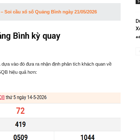
S
– Soi cầu xổ số Quảng Bình ngày 21/05/2026
D
X
ng Bình kỳ quay
a
 dựa vào đó đưa ra nhận định phân tích khách quan về
quả hơn:​​​​​​​​​​​​​​