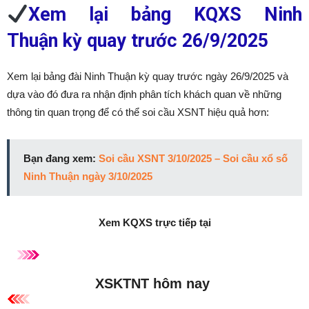
Xem lại bảng KQXS Ninh
Thuận kỳ quay trước 26/9/2025
Xem lại bảng đài Ninh Thuận kỳ quay trước ngày 26/9/2025 và
dựa vào đó đưa ra nhận định phân tích khách quan về những
thông tin quan trọng để có thể soi cầu XSNT hiệu quả hơn:​​​​​​​​​​​​​​
Bạn đang xem:
Soi cầu XSNT 3/10/2025 – Soi cầu xổ số
Ninh Thuận ngày 3/10/2025
Xem KQXS trực tiếp tại
​​​​​​​ XSKTNT hôm nay