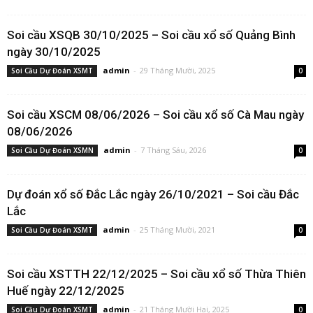
Soi cầu XSQB 30/10/2025 – Soi cầu xổ số Quảng Bình
ngày 30/10/2025
admin
-
29 Tháng Mười, 2025
Soi Cầu Dự Đoán XSMT
0
Soi cầu XSCM 08/06/2026 – Soi cầu xổ số Cà Mau ngày
08/06/2026
admin
-
7 Tháng Sáu, 2026
Soi Cầu Dự Đoán XSMN
0
Dự đoán xổ số Đắc Lắc ngày 26/10/2021 – Soi cầu Đắc
Lắc
admin
-
25 Tháng Mười, 2021
Soi Cầu Dự Đoán XSMT
0
Soi cầu XSTTH 22/12/2025 – Soi cầu xổ số Thừa Thiên
Huế ngày 22/12/2025
admin
-
21 Tháng Mười Hai, 2025
Soi Cầu Dự Đoán XSMT
0