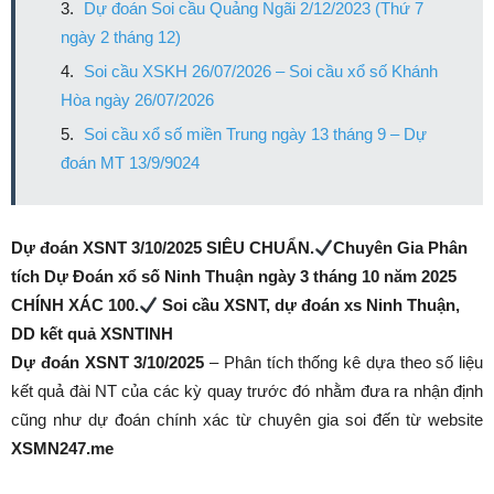
Dự đoán Soi cầu Quảng Ngãi 2/12/2023 (Thứ 7
ngày 2 tháng 12)
Soi cầu XSKH 26/07/2026 – Soi cầu xổ số Khánh
Hòa ngày 26/07/2026
Soi cầu xổ số miền Trung ngày 13 tháng 9 – Dự
đoán MT 13/9/9024
Dự đoán XSNT 3/10/2025 SIÊU CHUẨN.
Chuyên Gia Phân
tích Dự Đoán xổ số Ninh Thuận ngày 3 tháng 10 năm 2025
CHÍNH XÁC 100.
Soi cầu XSNT, dự đoán xs Ninh Thuận,
DD kết quả XSNTINH
Dự đoán XSNT 3/10/2025
– Phân tích thống kê dựa theo số liệu
kết quả đài NT của các kỳ quay trước đó nhằm đưa ra nhận định
cũng như dự đoán chính xác từ chuyên gia soi đến từ website
XSMN247.me