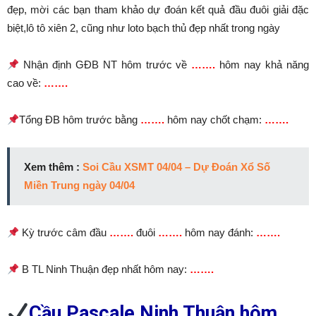
đẹp, mời các bạn tham khảo dự đoán kết quả đầu đuôi giải đặc
biệt,lô tô xiên 2, cũng như loto bạch thủ đẹp nhất trong ngày
Nhận định GĐB NT hôm trước về
…….
hôm nay khả năng
cao về:
…….
Tổng ĐB hôm trước bằng
…….
hôm nay chốt chạm:
…….
Xem thêm :
Soi Cầu XSMT 04/04 – Dự Đoán Xổ Số
Miền Trung ngày 04/04
Kỳ trước câm đầu
…….
đuôi
…….
hôm nay đánh:
…….
B TL Ninh Thuận đẹp nhất hôm nay:
…….
Cầu Pascale Ninh Thuận hôm