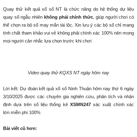
Quay thử kết quả xổ số NT là chức năng do hệ thống dự liệu
quay số ngẫu nhiên
không phải chính thức
, giúp người chơi có
thể chọn ra bộ số may mắn tài lộc. Xin lưu ý các bộ số chỉ mang
tính chất tham khảo vui vẻ không phải chính xác 100% nên mong
mọi người cân nhắc lựa chọn trước khi chơi
Video quay thử KQXS NT ngày hôm nay
Lời kết: Dự đoán kết quả xổ số Ninh Thuận hôm nay thứ 6 ngày
3/10/2025 được các chuyên gia
​​​​​​​
nghiên cứu, phân tích và nhận
định dựa trên số liệu thống kê
XSMN247​​​​​​​
xác xuất chính xác
lớn miễn phí 100%
Bài viết cũ hơn: