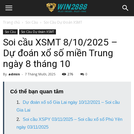
Trang chủ
Soi Cầu
Soi Cầu Dự Đoán XSMT
Soi Cầu
Soi Cầu Dự Đoán XSMT
Soi cầu XSMT 8/10/2025 –
Dự đoán xổ số miền Trung
ngày 8 tháng 10
By
admin
-
7 Tháng Mười, 2025
276
0
Có thể bạn quan tâm
Dự đoán xổ số Gia Lai ngày 10/12/2021 – Soi cầu
Gia Lai
Soi cầu XSPY 03/11/2025 – Soi cầu xổ số Phú Yên
ngày 03/11/2025