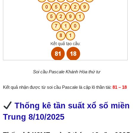
Soi cầu Pascale Khánh Hòa thứ tư
Kết quả nhận được từ soi cầu Pascale là cặp lô thần tài:
81 – 18
Thống kê tần suất xổ số miền
Trung 8/10/2025