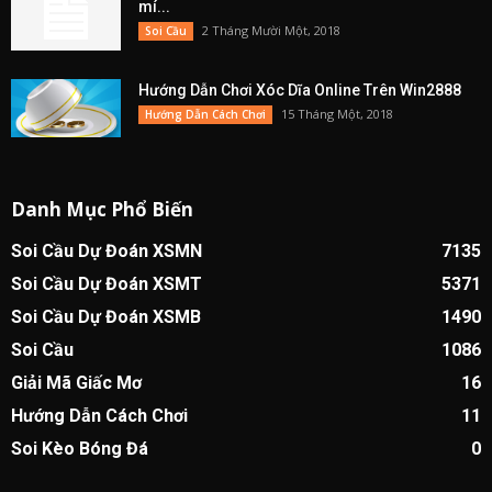
mí...
2 Tháng Mười Một, 2018
Soi Cầu
Hướng Dẫn Chơi Xóc Dĩa Online Trên Win2888
15 Tháng Một, 2018
Hướng Dẫn Cách Chơi
Danh Mục Phổ Biến
Soi Cầu Dự Đoán XSMN
7135
Soi Cầu Dự Đoán XSMT
5371
Soi Cầu Dự Đoán XSMB
1490
Soi Cầu
1086
Giải Mã Giấc Mơ
16
Hướng Dẫn Cách Chơi
11
Soi Kèo Bóng Đá
0