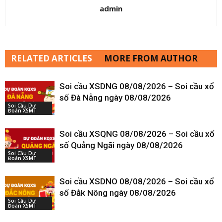
admin
RELATED ARTICLES
MORE FROM AUTHOR
Soi cầu XSDNG 08/08/2026 – Soi cầu xổ
số Đà Nẵng ngày 08/08/2026
Soi Cầu Dự
Đoán XSMT
Soi cầu XSQNG 08/08/2026 – Soi cầu xổ
số Quảng Ngãi ngày 08/08/2026
Soi Cầu Dự
Đoán XSMT
Soi cầu XSDNO 08/08/2026 – Soi cầu xổ
số Đắk Nông ngày 08/08/2026
Soi Cầu Dự
Đoán XSMT