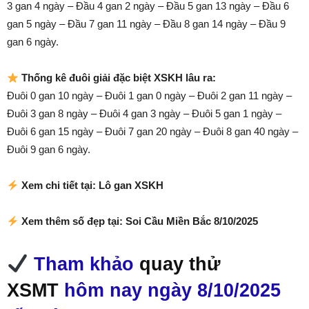
3 gan 4 ngày – Đầu 4 gan 2 ngày – Đầu 5 gan 13 ngày – Đầu 6
gan 5 ngày – Đầu 7 gan 11 ngày – Đầu 8 gan 14 ngày – Đầu 9
gan 6 ngày.
Thống kê đuôi giải đặc biệt XSKH lâu ra:
Đuôi 0 gan 10 ngày – Đuôi 1 gan 0 ngày – Đuôi 2 gan 11 ngày –
Đuôi 3 gan 8 ngày – Đuôi 4 gan 3 ngày – Đuôi 5 gan 1 ngày –
Đuôi 6 gan 15 ngày – Đuôi 7 gan 20 ngày – Đuôi 8 gan 40 ngày –
Đuôi 9 gan 6 ngày.
Xem chi tiết tại: Lô gan XSKH
Xem thêm số đẹp tại: Soi Cầu Miền Bắc 8/10/2025
Tham khảo
quay thử
XSMT
hôm nay ngày 8/10/2025