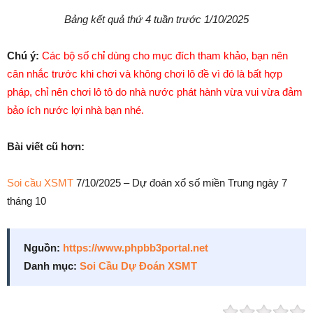
Bảng kết quả thứ 4 tuần trước 1/10/2025
Chú ý:
Các bộ số chỉ dùng cho mục đích tham khảo, bạn nên
cân nhắc trước khi chơi và không chơi lô đề vì đó là bất hợp
pháp, chỉ nên chơi lô tô do nhà nước phát hành vừa vui vừa đảm
bảo ích nước lợi nhà bạn nhé.
Bài viết cũ hơn:
Soi cầu XSMT
7/10/2025 – Dự đoán xổ số miền Trung ngày 7
tháng 10
Nguồn:
https://www.phpbb3portal.net
Danh mục:
Soi Cầu Dự Đoán XSMT