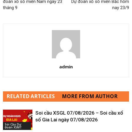
đoán xổ số miền Nam ngày 23
Dự đoán xổ số miền Bắc hôm
tháng 9
nay 23/9
admin
RELATED ARTICLES
MORE FROM AUTHOR
Soi cầu XSGL 07/08/2026 – Soi cầu xổ
số Gia Lai ngày 07/08/2026
Soi Cầu Dự
Đoán XSMT