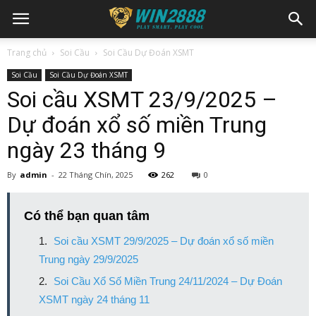
Trang chủ
Soi Cầu
Soi Cầu Dự Đoán XSMT
Soi Cầu
Soi Cầu Dự Đoán XSMT
Soi cầu XSMT 23/9/2025 –
Dự đoán xổ số miền Trung
ngày 23 tháng 9
By
admin
-
22 Tháng Chín, 2025
262
0
Có thể bạn quan tâm
Soi cầu XSMT 29/9/2025 – Dự đoán xổ số miền
Trung ngày 29/9/2025
Soi Cầu Xổ Số Miền Trung 24/11/2024 – Dự Đoán
XSMT ngày 24 tháng 11