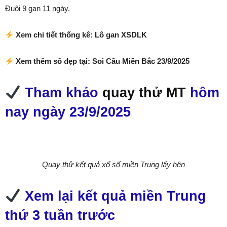
Đuôi 9 gan 11 ngày.
Xem chi tiết thống kê: Lô gan XSDLK
Xem thêm số đẹp tại: Soi Cầu Miền Bắc 23/9/2025
Tham khảo
quay thử MT
hôm
nay ngày 23/9/2025
Quay thử kết quả xổ số miền Trung lấy hên
Xem lại kết quả miền Trung
thứ 3 tuần trước