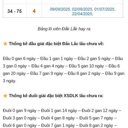
Bảng lô xiên Đắk Lắk hay ra
Thống kê đầu giải đặc biệt Đắc Lắc lâu chưa về:
Đầu 0 gan 6 ngày – Đầu 1 gan 1 ngày – Đầu 2 gan 5 ngày – Đầu
3 gan 0 ngày – Đầu 4 gan 4 ngày – Đầu 5 gan 10 ngày – Đầu 6
gan 20 ngày – Đầu 7 gan 9 ngày – Đầu 8 gan 2 ngày – Đầu 9 gan
3 ngày.
Thống kê đuôi giải đặc biệt XSDLK lâu chưa ra:
Đuôi 0 gan 9 ngày – Đuôi 1 gan 14 ngày – Đuôi 2 gan 12 ngày –
Đuôi 3 gan 0 ngày – Đuôi 4 gan 8 ngày – Đuôi 5 gan 7 ngày –
Đuôi 6 gan 0 ngày – Đuôi 7 gan 1 ngày – Đuôi 8 gan 2 ngày –