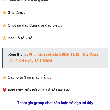
Giải tám:
.
Chốt số đầu đuôi giải đặc biệt:
.
Bao Lô tô 2 số:
.
Xem thêm :
Phân tích soi cầu XSKH 13/11 – Dự đoán
xổ số KH ngày 13/11/2024
Cặp lô tô 3 số may mắn:
.
Xem trực tiếp kết quả Xổ số Đắc Lắc
Tham gia group chat bàn luận số đẹp tại đây