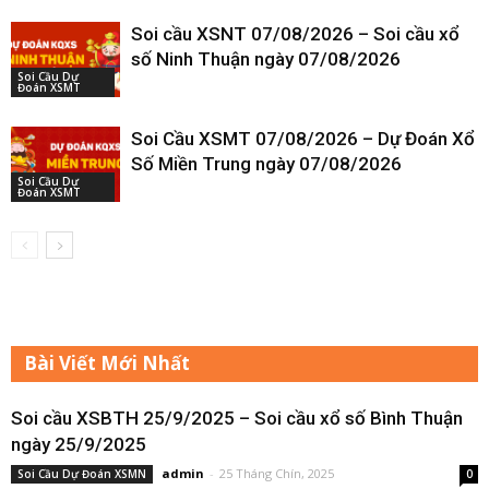
Soi cầu XSNT 07/08/2026 – Soi cầu xổ
số Ninh Thuận ngày 07/08/2026
Soi Cầu Dự
Đoán XSMT
Soi Cầu XSMT 07/08/2026 – Dự Đoán Xổ
Số Miền Trung ngày 07/08/2026
Soi Cầu Dự
Đoán XSMT
Bài Viết Mới Nhất
Soi cầu XSBTH 25/9/2025 – Soi cầu xổ số Bình Thuận
ngày 25/9/2025
admin
-
25 Tháng Chín, 2025
Soi Cầu Dự Đoán XSMN
0