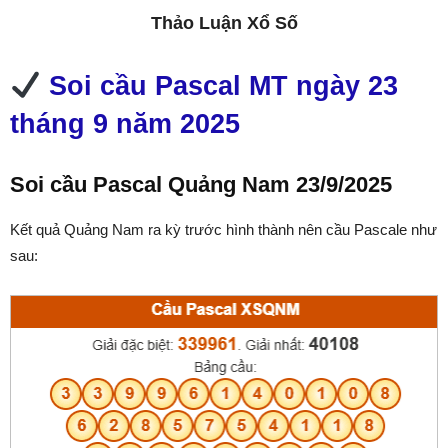
Thảo Luận Xổ Số
Soi cầu Pascal MT ngày 23
tháng 9 năm 2025
Soi cầu Pascal Quảng Nam 23/9/2025
Kết quả Quảng Nam ra kỳ trước hình thành nên cầu Pascale như
sau: