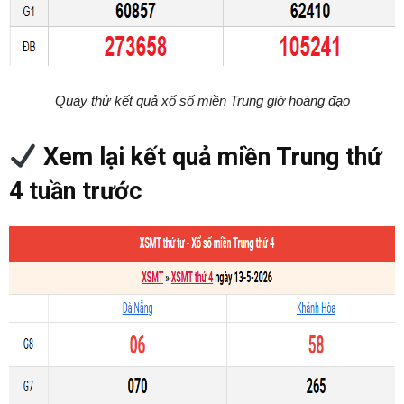
Quay thử kết quả xổ số miền Trung giờ hoàng đạo
Xem lại kết quả miền Trung thứ
4 tuần trước