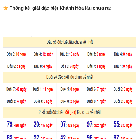
Thống kê giải đặc biệt Khánh Hòa lâu chưa ra: