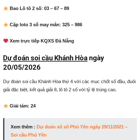
Bao Lô tô 2 số: 03 – 67 – 89
Cặp loto 3 số may mắn: 325 – 986
Xem trực tiếp KQXS Đà Nẵng
Dự đoán soi cầu Khánh Hòa
ngày
20/05/2026
Dự đoán soi cầu Khánh Hòa thứ 4 với các mục chốt số đầu, đuôi
giải đặc biệt, kết quả giải 8, lô tô 2 số với tỷ lệ trúng cao.
Giải tám: 24
Xem thêm :
Dự đoán xổ số Phú Yên ngày 29/11/2021 –
Soi cầu Phú Yên