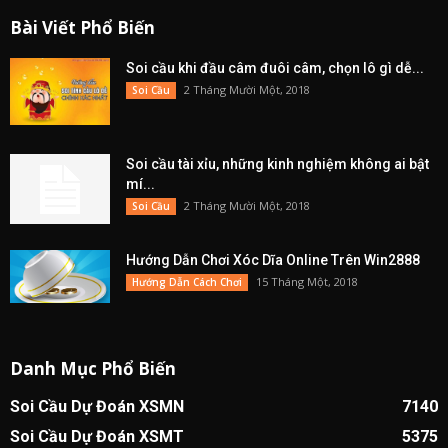
Bài Viết Phổ Biến
Soi cầu khi đầu câm đuôi câm, chọn lô gì dễ...
2 Tháng Mười Một, 2018
Soi Cầu
Soi cầu tài xỉu, những kinh nghiệm không ai bật
mí...
2 Tháng Mười Một, 2018
Soi Cầu
Hướng Dẫn Chơi Xóc Dĩa Online Trên Win2888
15 Tháng Một, 2018
Hướng Dẫn Cách Chơi
Danh Mục Phổ Biến
Soi Cầu Dự Đoán XSMN
7140
Soi Cầu Dự Đoán XSMT
5375