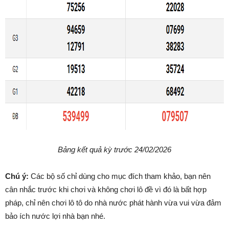
Bảng kết quả kỳ trước 24/02/2026
Chú ý:
Các bộ số chỉ dùng cho mục đích tham khảo, bạn nên
cân nhắc trước khi chơi và không chơi lô đề vì đó là bất hợp
pháp, chỉ nên chơi lô tô do nhà nước phát hành vừa vui vừa đảm
bảo ích nước lợi nhà bạn nhé.