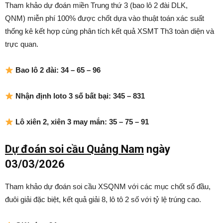
Tham khảo dự đoán miền Trung thứ 3 (bao lô 2 đài DLK,
QNM) miễn phí 100% được chốt dựa vào thuật toán xác suất
thống kê kết hợp cùng phân tích kết quả XSMT Th3 toàn diện và
trực quan.
Bao lô 2 đài:
34 – 65 – 96
Nhận định loto 3 số bất bại:
345 – 831
Lô xiên 2, xiên 3 may mắn:
35 – 75 – 91
Dự đoán soi cầu Quảng Nam
ngày
03/03/2026
Tham khảo dự đoán soi cầu XSQNM với các mục chốt số đầu,
đuôi giải đặc biệt, kết quả giải 8, lô tô 2 số với tỷ lệ trúng cao.