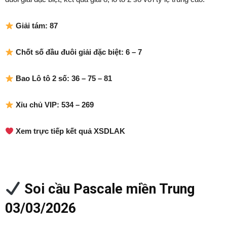
Giải tám: 87
Chốt số đầu đuôi giải đặc biệt: 6 – 7
Bao Lô tô 2 số: 36 – 75 – 81
Xỉu chủ VIP:
534 – 269
Xem trực tiếp kết quả XSDLAK
Soi cầu Pascale miền Trung
03/03/2026