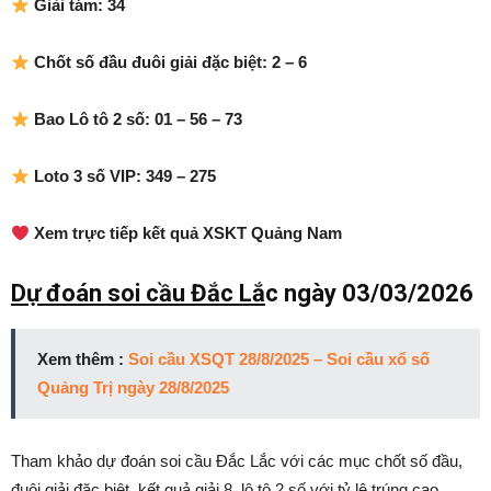
Giải tám:
34
Chốt số đầu đuôi giải đặc biệt:
2 – 6
Bao Lô tô 2 số:
01 – 56 – 73
Loto 3 số VIP:
349 – 275
Xem trực tiếp kết quả XSKT Quảng Nam
Dự đoán soi cầu Đắc Lắ
c
ngày 03/03/2026
Xem thêm :
Soi cầu XSQT 28/8/2025 – Soi cầu xổ số
Quảng Trị ngày 28/8/2025
Tham khảo dự đoán soi cầu Đắc Lắc với các mục chốt số đầu,
đuôi giải đặc biệt, kết quả giải 8, lô tô 2 số với tỷ lệ trúng cao.