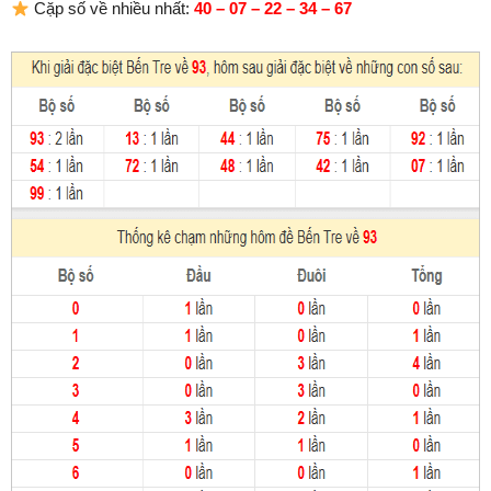
Cặp số về nhiều nhất:
40 – 07 – 22 – 34 – 67