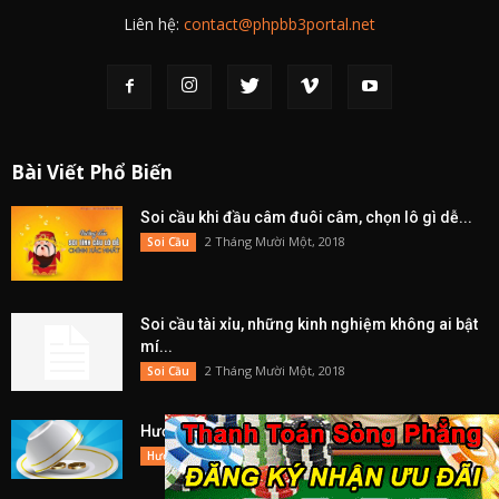
Liên hệ:
contact@phpbb3portal.net
Bài Viết Phổ Biến
Soi cầu khi đầu câm đuôi câm, chọn lô gì dễ...
2 Tháng Mười Một, 2018
Soi Cầu
Soi cầu tài xỉu, những kinh nghiệm không ai bật
mí...
2 Tháng Mười Một, 2018
Soi Cầu
Hướng Dẫn Chơi Xóc Dĩa Online Trên Win2888
15 Tháng Một, 2018
Hướng Dẫn Cách Chơi