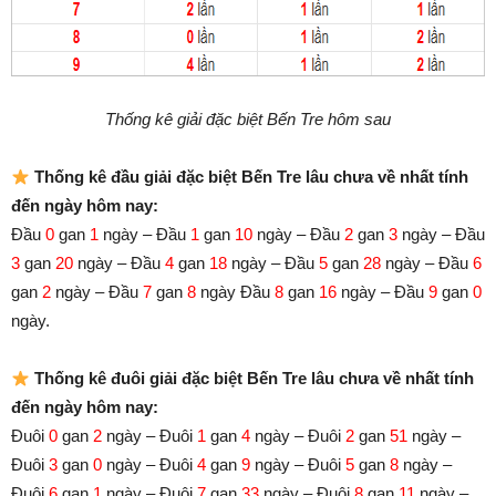
Thống kê giải đặc biệt Bến Tre hôm sau
Thống kê đầu giải đặc biệt Bến Tre lâu chưa về nhất tính
đến ngày hôm nay:
Đầu
0
gan
1
ngày –
Đầu
1
gan
10
ngày – Đầu
2
gan
3
ngày – Đầu
3
gan
20
ngày – Đầu
4
gan
18
ngày – Đầu
5
gan
28
ngày – Đầu
6
gan
2
ngày – Đầu
7
gan
8
ngày Đầu
8
gan
16
ngày – Đầu
9
gan
0
ngày.
Thống kê đuôi giải đặc biệt Bến Tre lâu chưa về nhất tính
đến ngày hôm nay:
Đuôi
0
gan
2
ngày – Đuôi
1
gan
4
ngày – Đuôi
2
gan
51
ngày –
Đuôi
3
gan
0
ngày – Đuôi
4
gan
9
ngày – Đuôi
5
gan
8
ngày –
Đuôi
6
gan
1
ngày – Đuôi
7
gan
33
ngày – Đuôi
8
gan
11
ngày –