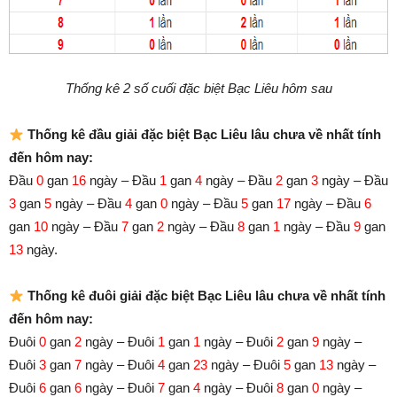
Thống kê 2 số cuối đặc biệt Bạc Liêu hôm sau
Thống kê đầu giải đặc biệt Bạc Liêu lâu chưa về nhất tính
đến hôm nay:
Đầu
0
gan
16
ngày – Đầu
1
gan
4
ngày – Đầu
2
gan
3
ngày – Đầu
3
gan
5
ngày – Đầu
4
gan
0
ngày – Đầu
5
gan
17
ngày – Đầu
6
gan
10
ngày – Đầu
7
gan
2
ngày – Đầu
8
gan
1
ngày – Đầu
9
gan
13
ngày.
Thống kê đuôi giải đặc biệt Bạc Liêu lâu chưa về nhất tính
đến hôm nay:
Đuôi
0
gan
2
ngày –
Đuôi
1
gan
1
ngày – Đuôi
2
gan
9
ngày –
Đuôi
3
gan
7
ngày – Đuôi
4
gan
23
ngày – Đuôi
5
gan
13
ngày –
Đuôi
6
gan
6
ngày – Đuôi
7
gan
4
ngày – Đuôi
8
gan
0
ngày –