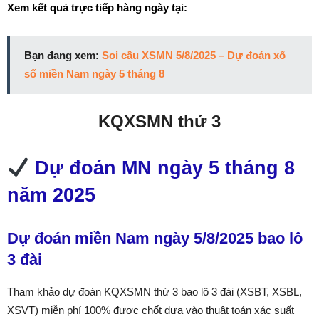
Xem kết quả trực tiếp hàng ngày tại:
Bạn đang xem:
Soi cầu XSMN 5/8/2025 – Dự đoán xổ
số miền Nam ngày 5 tháng 8
KQXSMN thứ 3
Dự đoán MN ngày 5 tháng 8
năm 2025
Dự đoán miền Nam ngày 5/8/2025 bao lô
3 đài
Tham khảo dự đoán KQXSMN thứ 3 bao lô 3 đài (XSBT, XSBL,
XSVT) miễn phí 100% được chốt dựa vào thuật toán xác suất