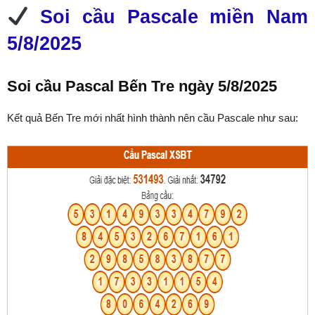
Soi cầu Pascale miền Nam
5/8/2025
​​​​​​​Soi cầu Pascal Bến Tre ngày 5/8/2025
Kết quả Bến Tre mới nhất hình thành nên cầu Pascale như sau: