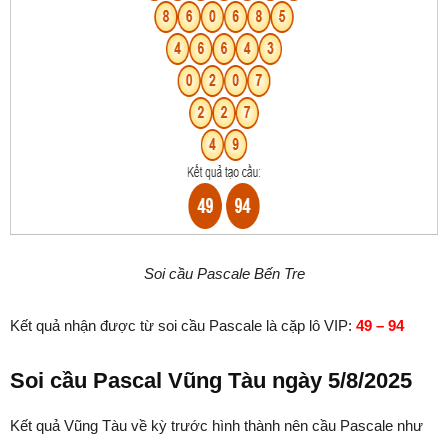
Soi cầu Pascale Bến Tre
Kết quả nhận được từ soi cầu Pascale là cặp lô VIP:
49 – 94
Soi cầu Pascal Vũng Tàu ngày 5/8/2025
Kết quả Vũng Tàu về kỳ trước hình thành nên cầu Pascale như