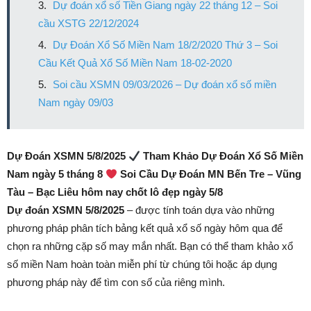
Dự đoán xổ số Tiền Giang ngày 22 tháng 12 – Soi
cầu XSTG 22/12/2024
Dự Đoán Xổ Số Miền Nam 18/2/2020 Thứ 3 – Soi
Cầu Kết Quả Xổ Số Miền Nam 18-02-2020
Soi cầu XSMN 09/03/2026 – Dự đoán xổ số miền
Nam ngày 09/03
Dự Đoán XSMN 5/8/2025
Tham Khảo Dự Đoán Xổ Số Miền
Nam ngày 5 tháng 8
Soi Cầu Dự Đoán MN Bến Tre – Vũng
Tàu – Bạc Liêu hôm nay chốt lô đẹp ngày 5/8
Dự đoán XSMN 5/8/2025
– được tính toán dựa vào những
phương pháp phân tích bảng kết quả xổ số ngày hôm qua để
chọn ra những cặp số may mắn nhất. Bạn có thể tham khảo xổ
số miền Nam hoàn toàn miễn phí từ chúng tôi hoặc áp dụng
phương pháp này để tìm con số của riêng mình.