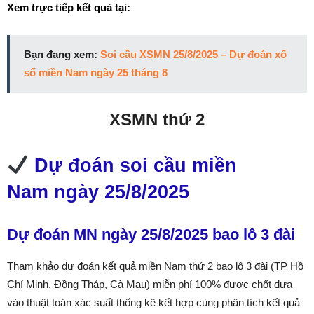
Xem trực tiếp kết quả tại:
Bạn đang xem:
Soi cầu XSMN 25/8/2025 – Dự đoán xổ
số miền Nam ngày 25 tháng 8
XSMN thứ 2
Dự đoán soi cầu miền
Nam ngày 25/8/2025
Dự đoán MN ngày 25/8/2025 bao lô 3 đài
Tham khảo dự đoán kết quả miền Nam thứ 2 bao lô 3 đài (TP Hồ
Chí Minh, Đồng Tháp, Cà Mau) miễn phí 100% được chốt dựa
vào thuật toán xác suất thống kê kết hợp cùng phân tích kết quả