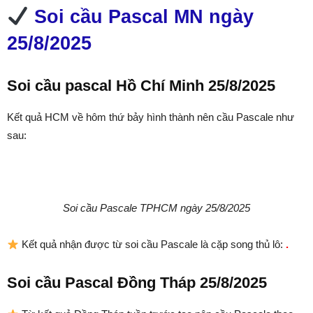
Soi cầu Pascal MN ngày
25/8/2025
​​​​​​​Soi cầu pascal Hồ Chí Minh 25/8/2025
Kết quả HCM về hôm thứ bảy hình thành nên cầu Pascale như
sau:
Soi cầu Pascale TPHCM ngày 25/8/2025
Kết quả nhận được từ soi cầu Pascale là cặp song thủ lô:
.
Soi cầu Pascal Đồng Tháp 25/8/2025