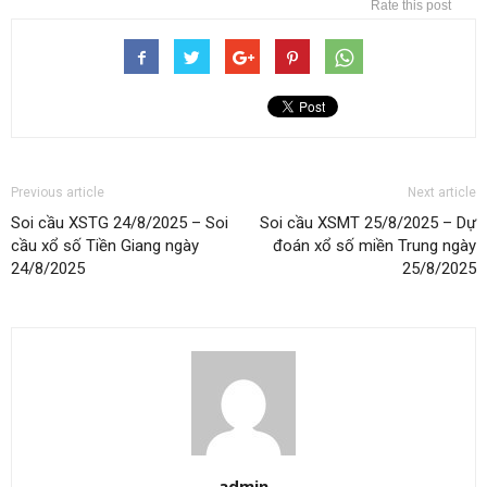
Rate this post
Previous article
Next article
Soi cầu XSTG 24/8/2025 – Soi
Soi cầu XSMT 25/8/2025 – Dự
cầu xổ số Tiền Giang ngày
đoán xổ số miền Trung ngày
24/8/2025
25/8/2025
admin