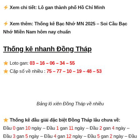
Xem chi tiết: Lô gan thành phố Hồ Chí Minh
Xem thêm: Thống kê Bạc Nhớ MN 2025 – Soi Cầu Bạc
Nhớ Miền Nam hôm nay chuẩn
Thống kê nhanh Đồng Tháp
Loto gan:
03 – 16 – 06 – 34 – 55
Cặp số về nhiều :
75 – 77 – 10 – 19 – 48 – 53
Bảng lô xiên Đồng Tháp về nhiều
Thống kê đầu giải đặc biệt Đồng Tháp lâu chưa về:
Đầu
0
gan
10
ngày – Đầu
1
gan
11
ngày – Đầu
2
gan
4
ngày –
Đầu
3
gan
5
ngày – Đầu
4
gan
12
ngày – Đầu
5
gan
2
ngày – Đầu