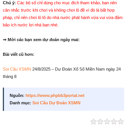
Chú ý:
Các bộ số chỉ dùng cho mục đích tham khảo, bạn nên
cân nhắc trước khi chơi và không chơi lô đề vì đó là bất hợp
pháp, chỉ nên chơi lô tô do nhà nước phát hành vừa vui vừa đảm
bảo ích nước lợi nhà bạn nhé.
⇒ Mời các bạn xem dự đoán ngày mai:
Bài viết cũ hơn:
Soi Cầu XSMN
24/8/2025 – Dự Đoán Xổ Số Miền Nam ngày 24
tháng 8
Nguồn:
https://www.phpbb3portal.net
Danh mục:
Soi Cầu Dự Đoán XSMN