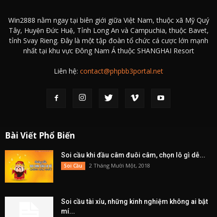
Win2888 nằm ngay tại biên giới giữa Việt Nam, thuộc xã Mỹ Quý
Tây, Huyện Đức Huệ, Tỉnh Long An và Campuchia, thuộc Bavet,
tỉnh Svay Rieng. Đây là một tập đoàn tổ chức cá cược lớn mạnh
nhất tại khu vực Đông Nam Á thuộc SHANGHAI Resort
Liên hệ:
contact@phpbb3portal.net
Bài Viết Phổ Biến
Soi cầu khi đầu câm đuôi câm, chọn lô gì dễ...
2 Tháng Mười Một, 2018
Soi Cầu
Soi cầu tài xỉu, những kinh nghiệm không ai bật
mí...