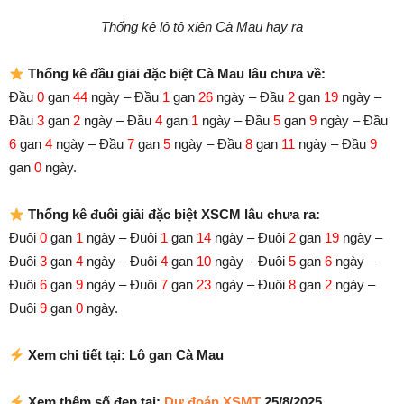
Thống kê lô tô xiên Cà Mau hay ra
Thống kê đầu giải đặc biệt Cà Mau lâu chưa về:
Đầu
0
gan
44
ngày – Đầu
1
gan
26
ngày – Đầu
2
gan
19
ngày –
Đầu
3
gan
2
ngày – Đầu
4
gan
1
ngày – Đầu
5
gan
9
ngày – Đầu
6
gan
4
ngày – Đầu
7
gan
5
ngày – Đầu
8
gan
11
ngày – Đầu
9
gan
0
ngày.
Thống kê đuôi giải đặc biệt XSCM lâu chưa ra:
Đuôi
0
gan
1
ngày – Đuôi
1
gan
14
ngày – Đuôi
2
gan
19
ngày –
Đuôi
3
gan
4
ngày – Đuôi
4
gan
10
ngày – Đuôi
5
gan
6
ngày –
Đuôi
6
gan
9
ngày – Đuôi
7
gan
23
ngày – Đuôi
8
gan
2
ngày –
Đuôi
9
gan
0
ngày.
Xem chi tiết tại: Lô gan Cà Mau
Xem thêm số đẹp tại:
Dự đoán XSMT
25/8/2025