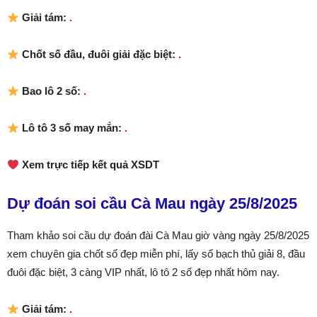
Giải tám:
.
Chốt số đầu, đuôi giải đặc biệt:
.
Bao lô 2 số:
.
Lô tô 3 số may mắn:
.
Xem trực tiếp kết quả XSDT
Dự đoán soi cầu Cà Mau ngày 25/8/2025
Tham khảo soi cầu dự đoán đài Cà Mau giờ vàng ngày 25/8/2025
xem chuyên gia chốt số đẹp miễn phí, lấy số bạch thủ giải 8, đầu
đuôi đặc biệt, 3 càng VIP nhất, lô tô 2 số đẹp nhất hôm nay.
Giải tám:
.