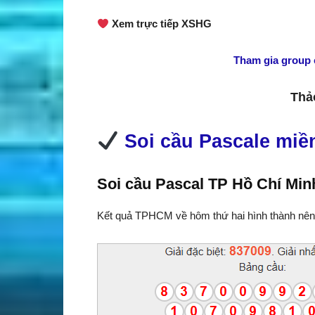
Xem trực tiếp XSHG
Tham gia group 
Thả
Soi cầu Pascale miề
Soi cầu Pascal TP Hồ Chí Min
Kết quả TPHCM về hôm thứ hai hình thành nên