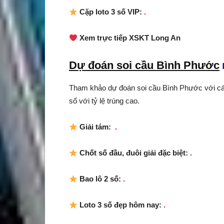
Cặp loto 3 số VIP:
.
Xem trực tiếp XSKT Long An
Dự đoán soi cầu Bình Phước
Tham khảo dự đoán soi cầu Bình Phước với các mụ
số với tỷ lệ trúng cao.
Giải tám:
.
Chốt số đầu, đuôi giải đặc biệt:
.
Bao lô 2 số:
.
Loto 3 số đẹp hôm nay:
.