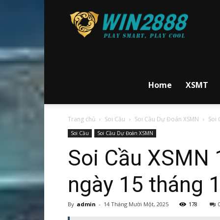
Win2888
–
Home
XSMT
Trang chủ
Soi Cầu
Soi Cầu Dự Đoán XSMN
Soi
Nhà
Soi Cầu
Soi Cầu Dự Đoán XSMN
Soi Cầu XSMN 
ngày 15 tháng 
Cái
By
admin
-
14 Tháng Mười Một, 2025
178