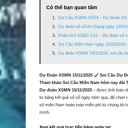
Có thể bạn quan tâm
Win2888
Soi Cầu XSMN 25/04 – Dự Đoán Xổ 
Dự đoán xổ số An Giang ngày 12/01/
Phân tích XSBD 1/11 – Dự đoán xổ s
Nơi
Soi Cầu Miền Nam ngày 15/10/2025 
Dự đoán XSMN 19/1/2024, soi cầu k
Chơi
Dự Đoán XSMN 15/11/2025
Soi Cầu Dự Đo
Tham khảo Soi Cầu Miền Nam hôm nay đài 
Dự đoán XSMN 15/11/2025
– được tính toán 
từ bảng kết quả xổ số ngày hôm qua, để chọn 
Lô
số miền Nam hoàn toàn miễn phí từ chúng tôi 
mình.
Xem kết quả trực tiếp hàng ngày tại: