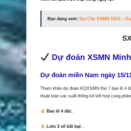
Đề
Bạn đang xem:
Soi Cầu XSMN 15/11 – D
Online
SX
Dự đoán XSMN Minh 
Uy
Dự đoán miền Nam ngày 15/11/
Tham khảo dự đoán KQXSMN thứ 7 bao lô 4 đà
Tín
thuật toán xác suất thống kê kết hợp cùng phâ
Bao lô 4 đài:
.
Nhất
Loto 3 số bất bại:
.