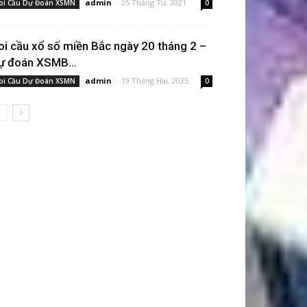
admin
-
25 Tháng Tư, 2021
oi Cầu Dự Đoán XSMN
0
oi cầu xổ số miền Bắc ngày 20 tháng 2 –
ự đoán XSMB...
admin
-
19 Tháng Hai, 2025
oi Cầu Dự Đoán XSMN
0