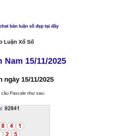
chat bàn luận số đẹp
tại đây
o Luận Xổ Số
n Nam 15/11/2025
h ngày 15/11/2025
 cầu Pascale như sau: