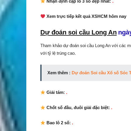
Nhận định cặp lô 3 số đẹp nhất:
.
Xem trực tiếp kết quả XSHCM hôm nay
Dự đoán soi cầu Long An
ngày
Tham khảo dự đoán soi cầu Long An với các mục c
với tỷ lệ trúng cao.
Xem thêm :
Dự đoán Soi cầu Xổ số Sóc Tr
Giải tám:
.
Chốt số đầu, đuôi giải đặc biệt:
.
Bao lô 2 số:
.