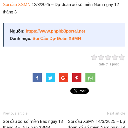
Soi cầu XSMN
12/3/2025 – Dự đoán xổ số miền Nam ngày 12
tháng 3
Nguồn:
https://www.phpbb3portal.net
Danh mục:
Soi Cầu Dự Đoán XSMN
Rate this post
Previous article
Next article
Soi cầu xổ số miền Bắc ngày 13
Soi cầu XSMN 14/3/2025 – Dự
tháng 3 – Dự đoán XSMB
đoán xổ số miền Nam ngày 14