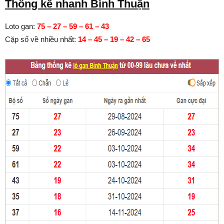
Thống kê nhanh Bình Thuận
Loto gan:
75 – 27 – 59 – 61 – 43
Cặp số về nhiều nhất:
14 – 45 – 19 – 42 – 65