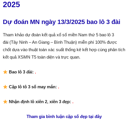
2025
Dự đoán MN ngày 13/3/2025 bao lô 3 đài
Tham khảo dự đoán kết quả xổ số miền Nam thứ 5 bao lô 3
đài (Tây Ninh – An Giang – Bình Thuận) miễn phí 100% được
chốt dựa vào thuật toán xác suất thống kê kết hợp cùng phân tích
kết quả XSMN T5 toàn diện và trực quan.
Bao lô 3 đài:
.
Cặp lô tô 3 số may mắn:
.
Nhận định lô xiên 2, xiên 3 đẹp:
.
Tham gia bình luận cặp số đẹp tại đây