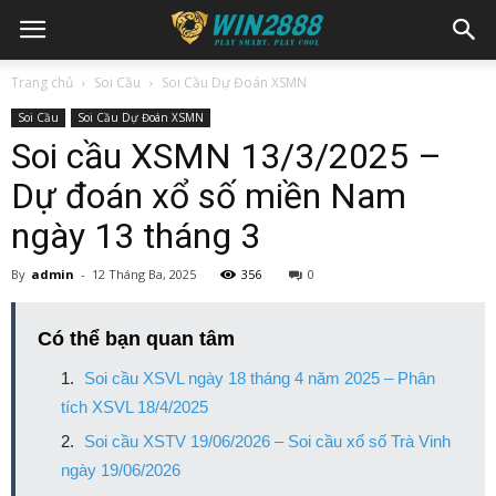
Trang chủ
Soi Cầu
Soi Cầu Dự Đoán XSMN
Soi Cầu
Soi Cầu Dự Đoán XSMN
Soi cầu XSMN 13/3/2025 –
Dự đoán xổ số miền Nam
ngày 13 tháng 3
By
admin
-
12 Tháng Ba, 2025
356
0
Có thể bạn quan tâm
Soi cầu XSVL ngày 18 tháng 4 năm 2025 – Phân
tích XSVL 18/4/2025
Soi cầu XSTV 19/06/2026 – Soi cầu xổ số Trà Vinh
ngày 19/06/2026