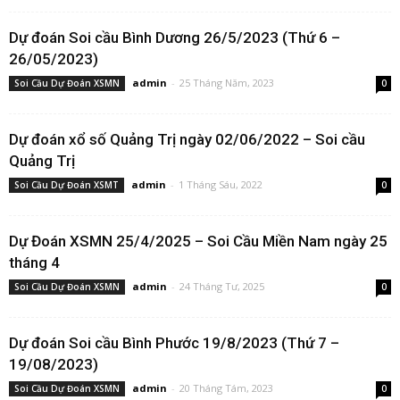
Dự đoán Soi cầu Bình Dương 26/5/2023 (Thứ 6 –
26/05/2023)
admin
-
25 Tháng Năm, 2023
Soi Cầu Dự Đoán XSMN
0
Dự đoán xổ số Quảng Trị ngày 02/06/2022 – Soi cầu
Quảng Trị
admin
-
1 Tháng Sáu, 2022
Soi Cầu Dự Đoán XSMT
0
Dự Đoán XSMN 25/4/2025 – Soi Cầu Miền Nam ngày 25
tháng 4
admin
-
24 Tháng Tư, 2025
Soi Cầu Dự Đoán XSMN
0
Dự đoán Soi cầu Bình Phước 19/8/2023 (Thứ 7 –
19/08/2023)
admin
-
20 Tháng Tám, 2023
Soi Cầu Dự Đoán XSMN
0