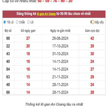
Cặp số về nhiều nhất:
50 – 59 – 76 – 90 – 20
Thống kê lô gan An Giang lâu ra nhất