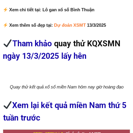
Xem chi tiết tại: Lô gan xổ số Bình Thuận
Xem thêm số đẹp tại:
Dự đoán XSMT
13/3/2025
Tham khảo
quay thử KQXSMN
ngày 13/3/2025 lấy hên
Quay thử kết quả xổ số miền Nam hôm nay giờ hoàng đạo
Xem lại kết quả miền Nam thứ 5
tuần trước