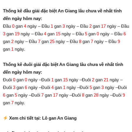
Thống kê đầu giải đặc biệt An Giang lâu chưa về nhất tính
đến ngày hôm nay:
Đầu
0
gan
4
ngày – Đầu
1
gan
3
ngày – Đầu
2
gan
17
ngày – Đầu
3
gan
19
ngày – Đầu
4
gan
15
ngày – Đầu
5
gan
0
ngày – Đầu
6
gan
2
ngày – Đầu
7
gan
25
ngày – Đầu
8
gan
7
ngày – Đầu
9
gan
1
ngày.
Thống kê đuôi giải đặc biệt An Giang lâu chưa về nhất tính
đến ngày hôm nay:
Đuôi
0
gan
0
ngày –
Đuôi
1
gan
15
ngày –
Đuôi
2
gan
21
ngày –
Đuôi
3
gan
6
ngày –
Đuôi
4
gan
1
ngày –
​​​​​​Đuôi
5
gan
3
ngày –
Đuôi
6
gan
5
ngày –
Đuôi
7
gan
17
ngày –
Đuôi
8
gan
28
ngày –
Đuôi
9
gan
7
ngày.
Xem chi tiết tại: Lô gan An Giang