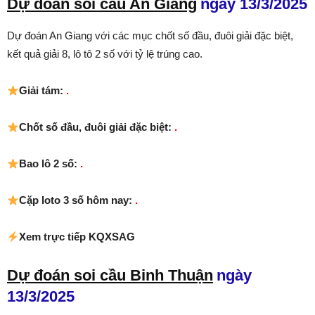
Dự đoán soi cầu An Giang
ngày 13/3/2025
Dự đoán An Giang với các mục chốt số đầu, đuôi giải đặc biệt,
kết quả giải 8, lô tô 2 số với tỷ lệ trúng cao.
Giải tám:
.
Chốt số đầu, đuôi giải đặc biệt:
.
Bao lô 2 số:
.
Cặp loto 3 số hôm nay:
.
Xem trực tiếp KQXSAG
Dự đoán soi cầu Binh Thuận
ngày
13/3/2025