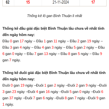
Thống kê lô gan Bình Thuận lì nhất
Thống kê đầu giải đặc biệt Bình Thuận lâu chưa về nhất tính
đến ngày hôm nay:
Đầu
0
gan
17
ngày – Đầu
1
gan
11
ngày – Đầu
2
gan
19
ngày –
Đầu
3
gan
4
ngày – Đầu
4
gan
3
ngày – Đầu
5
gan
2
ngày – Đầu
6
gan
0
ngày – Đầu
7
gan
13
ngày – Đầu
8
gan
5
ngày – Đầu
9
gan
7
ngày.
Thống kê đuôi giải đặc biệt Bình Thuận lâu chưa về nhất tính
đến ngày hôm nay:
Đuôi
0
gan
19
ngày –
Đuôi
1
gan
2
ngày –
Đuôi
2
gan
9
ngày –
Đuôi
3
gan
23
ngày –
Đuôi
4
gan
16
ngày –
​​​​​​Đuôi
5
gan
0
ngày –
Đuôi
6
gan
37
ngày –
Đuôi
7
gan
6
ngày –
Đuôi
8
gan
7
ngày –
Đuôi
9
gan
1
ngày.