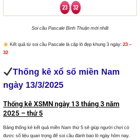
Soi cầu Pascale Bình Thuận mới nhất
Kết quả từ soi cầu Pascale là cặp lô đẹp khung 3 ngày:
23 –
32
Thống kê xổ số miền Nam
ngày 13/3/2025
Thống kê XSMN ngày 13 tháng 3 năm
2025 – thứ 5
Bảng thống kê kết quả miền Nam thứ 5 sẽ giúp người chơi có
được số liệu quan trọng để soi cầu đánh bao lô ngày hôm nay.