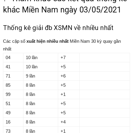
khác Miền Nam ngày 03/05/2021
Thống kê giải đb XSMN về nhiều nhất
Các cặp số
xuất hiện nhiều nhất
Miền Nam 30 kỳ quay gần
nhất
04
10 lần
+7
41
10 lần
+5
71
9 lần
+6
85
8 lần
+5
99
8 lần
+1
51
8 lần
+5
49
8 lần
+5
16
8 lần
+4
73
8 lần
+1