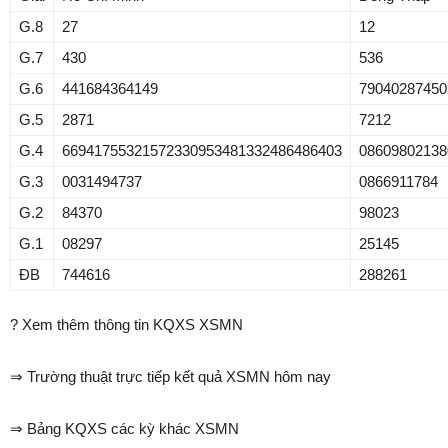
G.8
27
12
G.7
430
536
G.6
4416
8436
4149
7904
0287
450
G.5
2871
7212
G.4
66941
75532
15723
30953
48133
24864
86403
08609
80213
8
G.3
00314
94737
08669
11784
G.2
84370
98023
G.1
08297
25145
ĐB
744616
288261
? Xem thêm thông tin KQXS XSMN
⇒ Trường thuật trực tiếp kết quả XSMN hôm nay
⇒ Bảng KQXS các kỳ khác XSMN