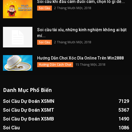
Soi cầu khi đầu câm đuôi câm, chọn lô gì dễ...
2 Tháng Mười Một, 2018
Soi Cầu
Soi cầu tài xỉu, những kinh nghiệm không ai bật
mí...
2 Tháng Mười Một, 2018
Soi Cầu
Hướng Dẫn Chơi Xóc Dĩa Online Trên Win2888
15 Tháng Một, 2018
Hướng Dẫn Cách Chơi
Danh Mục Phổ Biến
Soi Cầu Dự Đoán XSMN
7129
Soi Cầu Dự Đoán XSMT
5367
Soi Cầu Dự Đoán XSMB
1490
Soi Cầu
1086