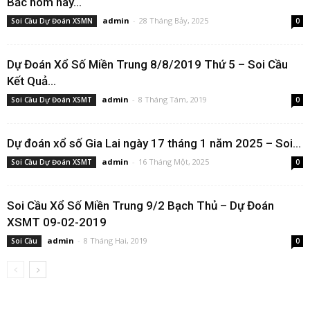
Bắc hôm nay...
admin
-
28 Tháng Bảy, 2025
Soi Cầu Dự Đoán XSMN
0
Dự Đoán Xổ Số Miền Trung 8/8/2019 Thứ 5 – Soi Cầu
Kết Quả...
admin
-
8 Tháng Tám, 2019
Soi Cầu Dự Đoán XSMT
0
Dự đoán xổ số Gia Lai ngày 17 tháng 1 năm 2025 – Soi...
admin
-
16 Tháng Một, 2025
Soi Cầu Dự Đoán XSMT
0
Soi Cầu Xổ Số Miền Trung 9/2 Bạch Thủ – Dự Đoán
XSMT 09-02-2019
admin
-
8 Tháng Hai, 2019
Soi Cầu
0