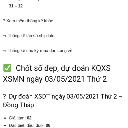
31 – 12
? Xem thêm thống kê khác
⇒ Thống kê tần số nhịp loto
⇒ Thống kê chu kỳ max dàn cùng về
Chốt số đẹp, dự đoán KQXS
XSMN ngày 03/05/2021 Thứ 2
? Dự đoán XSDT ngày 03/05/2021 Thứ 2 –
Đồng Tháp
Giải tám:
02
Đặc biệt: đầu, đuôi:
06