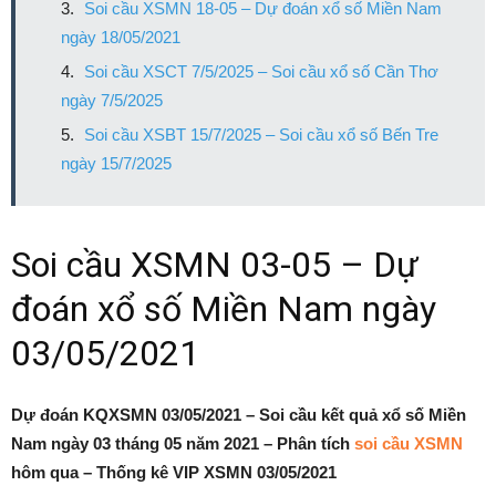
Soi cầu XSMN 18-05 – Dự đoán xổ số Miền Nam
ngày 18/05/2021
Soi cầu XSCT 7/5/2025 – Soi cầu xổ số Cần Thơ
ngày 7/5/2025
Soi cầu XSBT 15/7/2025 – Soi cầu xổ số Bến Tre
ngày 15/7/2025
Soi cầu XSMN 03-05 – Dự
đoán xổ số Miền Nam ngày
03/05/2021
Dự đoán KQXSMN 03/05/2021 – Soi cầu kết quả xổ số Miền
Nam ngày 03 tháng 05 năm 2021 – Phân tích
soi cầu XSMN
hôm qua – Thống kê VIP XSMN 03/05/2021