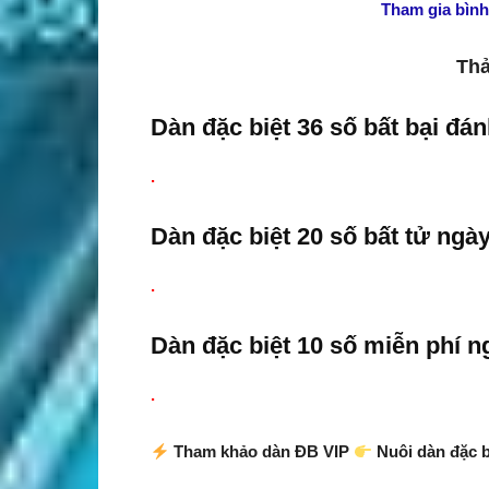
Tham gia bình
Thả
Hiện
Dàn đặc biệt 36 số bất bại đán
.
Nay
Dàn đặc biệt 20 số bất tử ngà
.
Dàn đặc biệt 10 số miễn phí 
.
Tham khảo dàn ĐB VIP
Nuôi dàn đặc bi