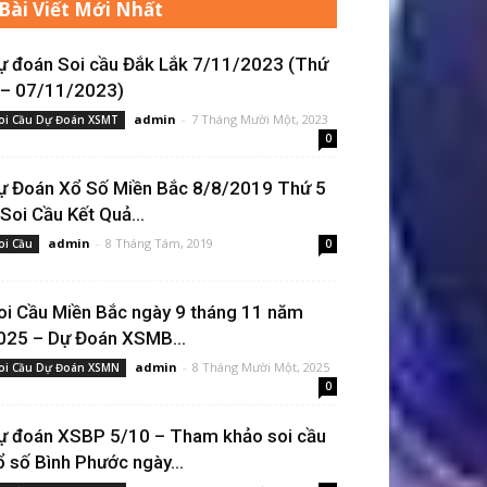
Bài Viết Mới Nhất
ự đoán Soi cầu Đắk Lắk 7/11/2023 (Thứ
 – 07/11/2023)
admin
-
7 Tháng Mười Một, 2023
oi Cầu Dự Đoán XSMT
0
ự Đoán Xổ Số Miền Bắc 8/8/2019 Thứ 5
 Soi Cầu Kết Quả...
admin
-
8 Tháng Tám, 2019
oi Cầu
0
oi Cầu Miền Bắc ngày 9 tháng 11 năm
025 – Dự Đoán XSMB...
admin
-
8 Tháng Mười Một, 2025
oi Cầu Dự Đoán XSMN
0
ự đoán XSBP 5/10 – Tham khảo soi cầu
ổ số Bình Phước ngày...