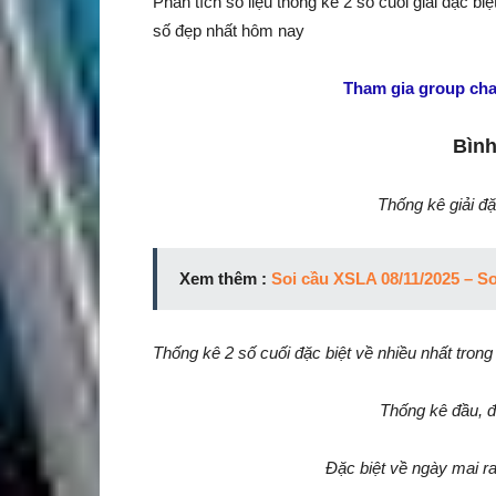
Phân tích số liệu thống kê 2 số cuối giải đặc bi
số đẹp nhất hôm nay
Tham gia group chat
Bình
Thống kê giải đặ
Xem thêm :
Soi cầu XSLA 08/11/2025 – Soi
Thống kê 2 số cuối đặc biệt về nhiều nhất trong
Thống kê đầu, đu
Đặc biệt về ngày mai r