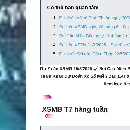
Có thể bạn quan tâm
Win2888
Dự đoán xổ số Bình Thuận ngày 20/0
Soi cầu XSMB ngày 28 tháng 6 – Dự
Soi Cầu Miền Bắc ngày 16 tháng 2 
Nơi
Soi cầu XSTN 31/7/2025 – Soi cầu xô
Dự đoán Soi cầu Đồng Tháp 22/5/202
Dự Đoán XSMB 15/3/2025
Soi Cầu Miền B
Chơi
Tham Khảo Dự Đoán Xổ Số Miền Bắc 15/3 từ 
Xem trực tiếp
Lô
XSMB T7 hàng tuần