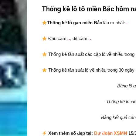
Thống kê lô tô miền Bắc hôm 
Thống kê lô gan miền Bắc
lâu ra nhất:
.
Đầu câm:
.
, đít câm:
.
Thống kê tần suất các cặp lô về nhiều trong
Thống kê tần suất lô về nhiều trong 30 ngày
Bảng lô g
Thống kê lô xiê
Bảng kết quả câm
Xem thêm số đẹp tại:
Dự đoán XSMN
15/