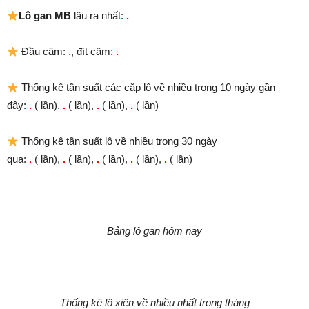
Lô gan MB
lâu ra nhất:
.
Đầu câm: ., đít câm:
.
Thống kê tần suất các cặp lô về nhiều trong 10 ngày gần
đây:
.
( lần),
.
( lần),
.
( lần),
.
( lần)
Thống kê tần suất lô về nhiều trong 30 ngày
qua:
.
( lần),
.
( lần),
.
( lần),
.
( lần),
.
( lần)
Bảng lô gan hôm nay
Thống kê lô xiên về nhiều nhất trong tháng