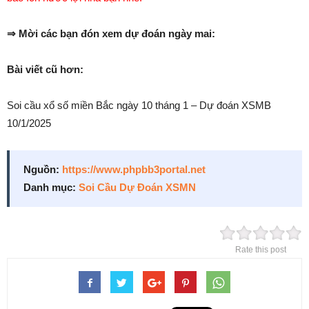
⇒ Mời các bạn đón xem dự đoán ngày mai:
Bài viết cũ hơn:
Soi cầu xổ số miền Bắc ngày 10 tháng 1 – Dự đoán XSMB
10/1/2025
Nguồn:
https://www.phpbb3portal.net
Danh mục:
Soi Cầu Dự Đoán XSMN
Rate this post