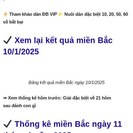
Tham khảo dàn ĐB VIP
Nuôi dàn đặc biệt 10, 20, 50, 60
số bất bại
Xem lại kết quả miền Bắc
10/1/2025
Bảng kết quả miền Bắc ngày 10/1/2025
⇒ Xem thống kê hôm trước: Giải đặc biệt về 21 hôm
sau đánh con gì
Thống kê miền Bắc ngày 11