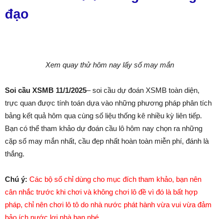
đạo
Xem quay thử hôm nay lấy số may mắn
Soi cầu XSMB 11/1/2025
– soi cầu dự đoán XSMB toàn diện,
trực quan được tính toán dựa vào những phương pháp phân tích
bảng kết quả hôm qua cùng số liệu thống kê nhiều kỳ liên tiếp.
Bạn có thể tham khảo dự đoán cầu lô hôm nay chọn ra những
cặp số may mắn nhất, cầu đẹp nhất hoàn toàn miễn phí, đánh là
thắng.
Chú ý:
Các bộ số chỉ dùng cho mục đích tham khảo, bạn nên
cân nhắc trước khi chơi và không chơi lô đề vì đó là bất hợp
pháp, chỉ nên chơi lô tô do nhà nước phát hành vừa vui vừa đảm
bảo ích nước lợi nhà bạn nhé.