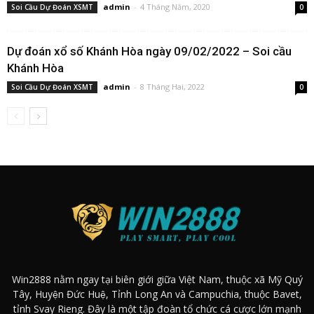
admin
-
4 Tháng Năm, 2020
Soi Cầu Dự Đoán XSMT
0
Dự đoán xổ số Khánh Hòa ngày 09/02/2022 – Soi cầu
Khánh Hòa
admin
-
8 Tháng Hai, 2022
Soi Cầu Dự Đoán XSMT
0
Win2888 nằm ngay tại biên giới giữa Việt Nam, thuộc xã Mỹ Quý
Tây, Huyện Đức Huệ, Tỉnh Long An và Campuchia, thuộc Bavet,
tỉnh Svay Rieng. Đây là một tập đoàn tổ chức cá cược lớn mạnh