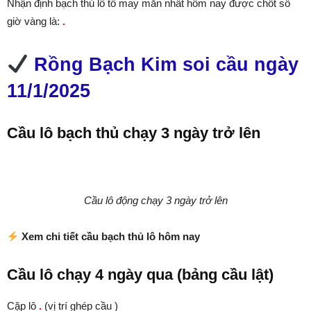
Nhận định bạch thủ lô tô may mắn nhất hôm nay được chốt số
giờ vàng là:
.
Rồng Bạch Kim soi cầu ngày
11/1/2025
Cầu lô bạch thủ chạy 3 ngày trở lên
Cầu lô động chạy 3 ngày trở lên
Xem chi tiết cầu bạch thủ lô hôm nay
Cầu lô chạy 4 ngày qua (bảng cầu lật)
Cặp lô
.
(vị trí ghép cầu )