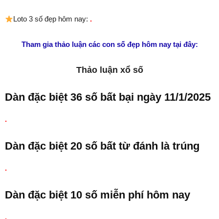
Loto 3 số đẹp hôm nay:
.
Tham gia thảo luận các con số đẹp hôm nay tại đây:
Thảo luận xổ số
Dàn đặc biệt 36 số bất bại ngày 11/1/2025
.
Dàn đặc biệt 20 số bất từ đánh là trúng
.
Dàn đặc biệt 10 số miễn phí hôm nay
.