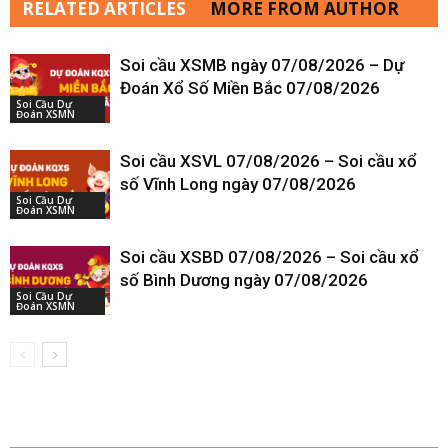
RELATED ARTICLES
MORE FROM AUTHOR
Soi cầu XSMB ngày 07/08/2026 – Dự
Đoán Xổ Số Miền Bắc 07/08/2026
Soi Cầu Dự
Đoán XSMN
Soi cầu XSVL 07/08/2026 – Soi cầu xổ
số Vĩnh Long ngày 07/08/2026
Soi Cầu Dự
Đoán XSMN
Soi cầu XSBD 07/08/2026 – Soi cầu xổ
số Bình Dương ngày 07/08/2026
Soi Cầu Dự
Đoán XSMN