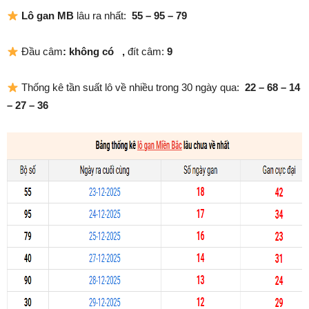
Lô gan MB
lâu ra nhất:
55 – 95 – 79
Đầu câm
: không có ,
đít câm:
9
Thống kê tần suất lô về nhiều trong 30 ngày qua:
22 – 68 – 14
– 27 – 36