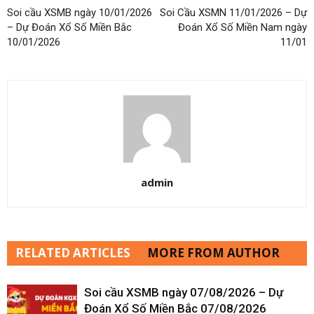
Soi cầu XSMB ngày 10/01/2026
Soi Cầu XSMN 11/01/2026 – Dự
– Dự Đoán Xổ Số Miền Bắc
Đoán Xổ Số Miền Nam ngày
10/01/2026
11/01
admin
RELATED ARTICLES
MORE FROM AUTHOR
Soi cầu XSMB ngày 07/08/2026 – Dự
Đoán Xổ Số Miền Bắc 07/08/2026