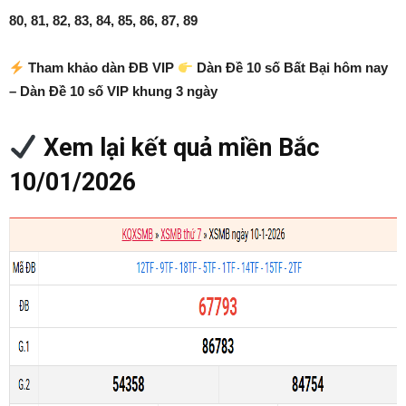
80, 81, 82, 83, 84, 85, 86, 87, 89
Tham khảo dàn ĐB VIP
Dàn Đề 10 số Bất Bại hôm nay
– Dàn Đề 10 số VIP khung 3 ngày
Xem lại kết quả miền Bắc
10/01/2026