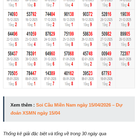
Xem thêm :
Soi Cầu Miền Nam ngày 15/04/2026 – Dự
đoán XSMN ngày 15/04
Thống kê giải đặc biệt và tổng về trong 30 ngày qua