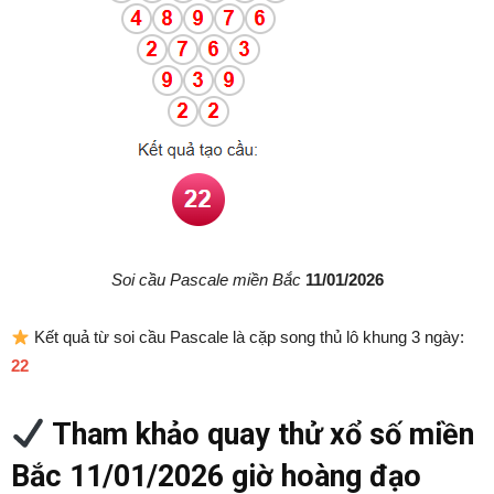
Soi cầu Pascale miền Bắc
11/01/2026
Kết quả từ soi cầu Pascale là cặp song thủ lô khung 3 ngày:
22
Tham khảo quay thử xổ số miền
Bắc 11/01/2026 giờ hoàng đạo