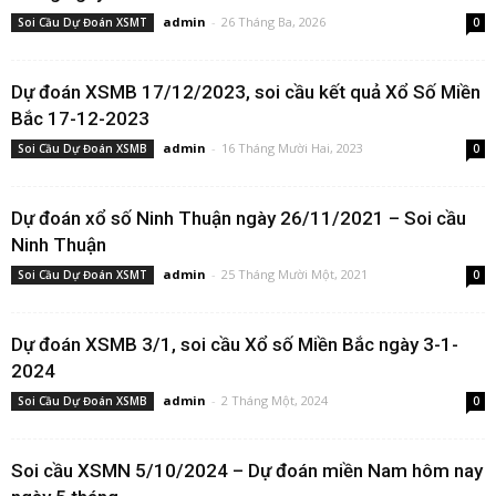
admin
-
26 Tháng Ba, 2026
Soi Cầu Dự Đoán XSMT
0
Dự đoán XSMB 17/12/2023, soi cầu kết quả Xổ Số Miền
Bắc 17-12-2023
admin
-
16 Tháng Mười Hai, 2023
Soi Cầu Dự Đoán XSMB
0
Dự đoán xổ số Ninh Thuận ngày 26/11/2021 – Soi cầu
Ninh Thuận
admin
-
25 Tháng Mười Một, 2021
Soi Cầu Dự Đoán XSMT
0
Dự đoán XSMB 3/1, soi cầu Xổ số Miền Bắc ngày 3-1-
2024
admin
-
2 Tháng Một, 2024
Soi Cầu Dự Đoán XSMB
0
Soi cầu XSMN 5/10/2024 – Dự đoán miền Nam hôm nay