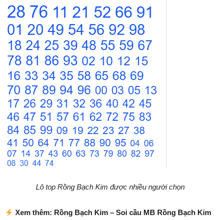
Lô top Rồng Bạch Kim được nhiều người chọn
Xem thêm: Rồng Bạch Kim – Soi cầu MB Rồng Bạch Kim