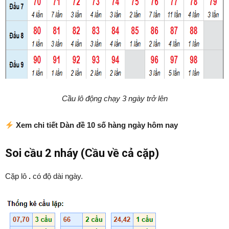
Cầu lô động chạy 3 ngày trở lên
Xem chi tiết Dàn đề 10 số hàng ngày hôm nay
Soi cầu 2 nháy (Cầu về cả cặp)
Cặp lô
.
có độ dài ngày.