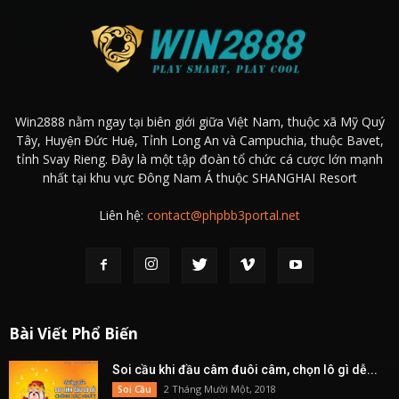
Win2888 nằm ngay tại biên giới giữa Việt Nam, thuộc xã Mỹ Quý
Tây, Huyện Đức Huệ, Tỉnh Long An và Campuchia, thuộc Bavet,
tỉnh Svay Rieng. Đây là một tập đoàn tổ chức cá cược lớn mạnh
nhất tại khu vực Đông Nam Á thuộc SHANGHAI Resort
Liên hệ:
contact@phpbb3portal.net
Bài Viết Phổ Biến
Soi cầu khi đầu câm đuôi câm, chọn lô gì dễ...
2 Tháng Mười Một, 2018
Soi Cầu