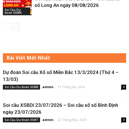
số Long An ngày 08/08/2026
Soi Cầu Dự
Đoán XSMN
Bài Viết Mới Nhất
Dự đoán Soi cầu Xổ số Miền Bắc 13/3/2024 (Thứ 4 –
13/03)
admin
-
13 Tháng Ba, 2024
Soi Cầu Dự Đoán XSMB
0
Soi cầu XSBDI 23/07/2026 – Soi cầu xổ số Bình Định
ngày 23/07/2026
admin
-
22 Tháng Bảy, 2026
Soi Cầu Dự Đoán XSMT
0