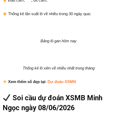
Đầu câm
: ,
đít câm
:
Thống kê tần suất lô về nhiều trong 30 ngày qua
:
Bảng lô gan hôm nay
Thống kê lô xiên về nhiều nhất trong tháng
Xem thêm số đẹp tại:
Dự đoán XSMN
Soi cầu dự đoán XSMB Minh
Ngọc ngày 08/06/2026