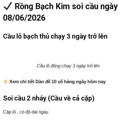
Rồng Bạch Kim soi cầu ngày
08/06/2026
Cầu lô bạch thủ chạy 3 ngày trở lên
Cầu lô động chạy 3 ngày trở lên
Xem chi tiết Dàn đề 10 số hàng ngày hôm nay
Soi cầu 2 nháy (Cầu về cả cặp)
Cặp lô
.
có độ dài ngày.