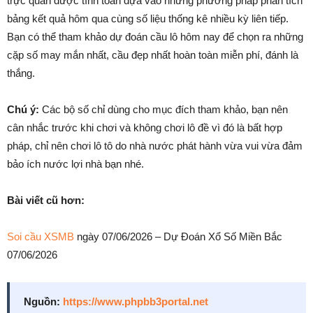
trực quan được tính toán dựa vào những phương pháp phân tích
bảng kết quả hôm qua cùng số liệu thống kê nhiều kỳ liên tiếp.
Bạn có thể tham khảo dự đoán cầu lô hôm nay để chọn ra những
cặp số may mắn nhất, cầu đẹp nhất hoàn toàn miễn phí, đánh là
thắng.
Chú ý:
Các bộ số chỉ dùng cho mục đích tham khảo, bạn nên
cân nhắc trước khi chơi và không chơi lô đề vì đó là bất hợp
pháp, chỉ nên chơi lô tô do nhà nước phát hành vừa vui vừa đảm
bảo ích nước lợi nhà bạn nhé.
Bài viết cũ hơn:
Soi cầu XSMB
ngày 07/06/2026 – Dự Đoán Xổ Số Miền Bắc
07/06/2026
Nguồn:
https://www.phpbb3portal.net