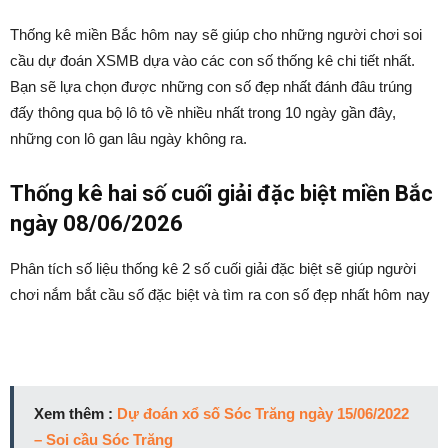
Thống kê miền Bắc hôm nay sẽ giúp cho những người chơi soi
cầu dự đoán XSMB dựa vào các con số thống kê chi tiết nhất.
Bạn sẽ lựa chọn được những con số đẹp nhất đánh đâu trúng
đấy thông qua bộ lô tô về nhiều nhất trong 10 ngày gần đây,
những con lô gan lâu ngày không ra.
Thống kê hai số cuối giải đặc biệt miền Bắc
ngày 08/06/2026
Phân tích số liệu thống kê 2 số cuối giải đặc biệt sẽ giúp người
chơi nắm bắt cầu số đặc biệt và tìm ra con số đẹp nhất hôm nay
Xem thêm :
Dự đoán xổ số Sóc Trăng ngày 15/06/2022
– Soi cầu Sóc Trăng