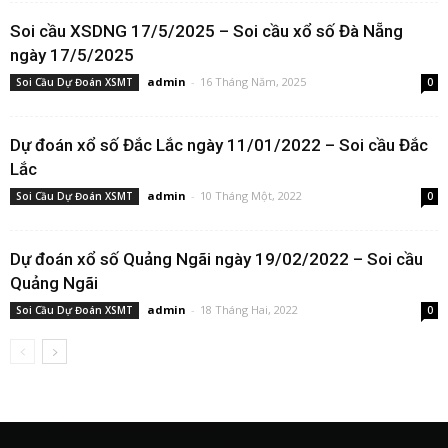
Soi cầu XSDNG 17/5/2025 – Soi cầu xổ số Đà Nẵng
ngày 17/5/2025
admin
-
16 Tháng Năm, 2025
Soi Cầu Dự Đoán XSMT
0
Dự đoán xổ số Đắc Lắc ngày 11/01/2022 – Soi cầu Đắc
Lắc
admin
-
10 Tháng Một, 2022
Soi Cầu Dự Đoán XSMT
0
Dự đoán xổ số Quảng Ngãi ngày 19/02/2022 – Soi cầu
Quảng Ngãi
admin
-
18 Tháng Hai, 2022
Soi Cầu Dự Đoán XSMT
0