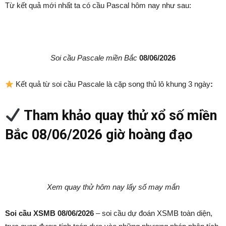
Từ kết quả mới nhất ta có cầu Pascal hôm nay như sau:
Soi cầu Pascale miền Bắc
08/06
/2026
Kết quả từ soi cầu Pascale là cặp song thủ lô khung 3 ngày
:
Tham khảo quay thử xổ số miền
Bắc 08/06/2026 giờ hoàng đạo
Xem quay thử hôm nay lấy số may mắn
Soi cầu XSMB 08/06/2026
– soi cầu dự đoán XSMB toàn diện,