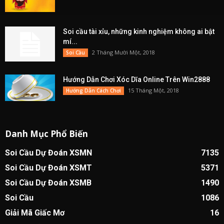
Soi cầu tài xỉu, những kinh nghiệm không ai bật
mí...
2 Tháng Mười Một, 2018
Soi Cầu
Hướng Dẫn Chơi Xóc Dĩa Online Trên Win2888
15 Tháng Một, 2018
Hướng Dẫn Cách Chơi
Danh Mục Phổ Biến
Soi Cầu Dự Đoán XSMN
7135
Soi Cầu Dự Đoán XSMT
5371
Soi Cầu Dự Đoán XSMB
1490
Soi Cầu
1086
Giải Mã Giấc Mơ
16