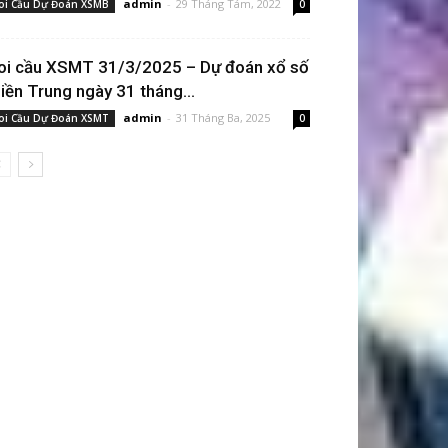
admin
-
29 Tháng Tám, 2022
oi Cầu Dự Đoán XSMB
0
oi cầu XSMT 31/3/2025 – Dự đoán xổ số
iền Trung ngày 31 tháng...
admin
-
31 Tháng Ba, 2025
oi Cầu Dự Đoán XSMT
0