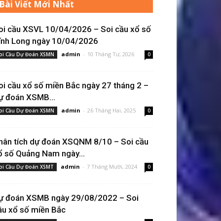
Bài Viết Mới Nhất
oi cầu XSVL 10/04/2026 – Soi cầu xổ số
ĩnh Long ngày 10/04/2026
admin
-
10 Tháng Tư, 2026
oi Cầu Dự Đoán XSMN
0
oi cầu xổ số miền Bắc ngày 27 tháng 2 –
ự đoán XSMB...
admin
-
26 Tháng Hai, 2025
oi Cầu Dự Đoán XSMN
0
hân tích dự đoán XSQNM 8/10 – Soi cầu
ổ số Quảng Nam ngày...
admin
-
7 Tháng Mười, 2024
oi Cầu Dự Đoán XSMT
0
ự đoán XSMB ngày 29/08/2022 – Soi
ầu xổ số miền Bắc