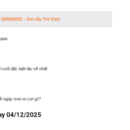
02/09/2022 – Soi cầu Trà Vinh
 qua
 cuối đặc biệt lâu về nhất
về ngày mai ra con gì?
nay 04/12/2025