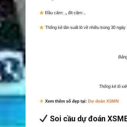
Đầu câm
: .,
đít câm:
.
Thống kê tần suất lô về nhiều trong 30 ngày
Bảng
Thống kê lô xiê
Xem thêm số đẹp tại:
Dự đoán XSMN
Soi cầu dự đoán XSMB