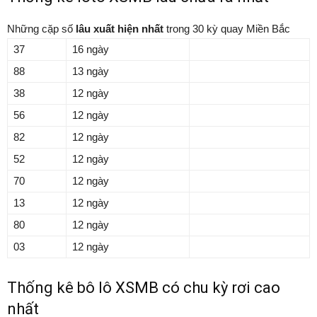
Những cặp số
lâu xuất hiện nhất
trong 30 kỳ quay Miền Bắc
37
16 ngày
88
13 ngày
38
12 ngày
56
12 ngày
82
12 ngày
52
12 ngày
70
12 ngày
13
12 ngày
80
12 ngày
03
12 ngày
Thống kê bô lô XSMB có chu kỳ rơi cao
nhất