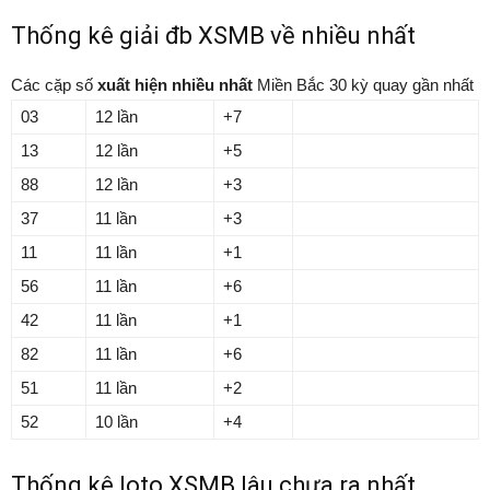
Thống kê giải đb XSMB về nhiều nhất
Các cặp số
xuất hiện nhiều nhất
Miền Bắc 30 kỳ quay gần nhất
03
12 lần
+7
13
12 lần
+5
88
12 lần
+3
37
11 lần
+3
11
11 lần
+1
56
11 lần
+6
42
11 lần
+1
82
11 lần
+6
51
11 lần
+2
52
10 lần
+4
Thống kê loto XSMB lâu chưa ra nhất