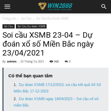
Trang chủ
Soi Cầu
Soi Cầu Dự Đoán XSMB
Soi Cầu
Soi Cầu Dự Đoán XSMB
Soi cầu XSMB 23-04 – Dự
đoán xổ số Miền Bắc ngày
23/04/2021
By
admin
-
23 Tháng Tư, 2021
963
0
Có thể bạn quan tâm
Dự đoán XSMB 17/12/2023, soi cầu kết quả Xổ Số
Miền Bắc 17-12-2023
Dự đoán XSMB ngày 18/04/2023 – Soi cầu xổ số
miền Bắc