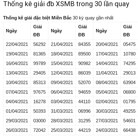
Thống kê giải đb XSMB trong 30 lần quay
Thống kê giải đặc biệt Miền Bắc
30 kỳ quay gần nhất
Giải
Giải
Giải
Ngày
Ngày
Ngày
ĐB
ĐB
ĐB
22/04/2021
562
92
21/04/2021
843
55
20/04/2021
054
75
19/04/2021
813
65
18/04/2021
895
00
17/04/2021
107
80
16/04/2021
997
89
15/04/2021
909
82
14/04/2021
742
95
13/04/2021
294
05
12/04/2021
860
39
11/04/2021
290
13
10/04/2021
853
13
09/04/2021
520
70
08/04/2021
639
04
07/04/2021
976
75
06/04/2021
946
59
05/04/2021
068
00
04/04/2021
162
78
03/04/2021
441
10
02/04/2021
017
95
01/04/2021
503
93
31/03/2021
069
96
30/03/2021
492
55
29/03/2021
030
00
28/03/2021
312
95
27/03/2021
546
01
26/03/2021
720
42
25/03/2021
442
19
24/03/2021
664
38