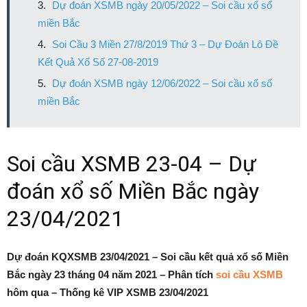
Dự đoán XSMB ngày 20/05/2022 – Soi cầu xổ số
miền Bắc
Soi Cầu 3 Miền 27/8/2019 Thứ 3 – Dự Đoán Lô Đề
Kết Quả Xổ Số 27-08-2019
Dự đoán XSMB ngày 12/06/2022 – Soi cầu xổ số
miền Bắc
Soi cầu XSMB 23-04 – Dự
đoán xổ số Miền Bắc ngày
23/04/2021
Dự đoán KQXSMB 23/04/2021 – Soi cầu kết quả xổ số Miền
Bắc ngày 23 tháng 04 năm 2021 – Phân tích
soi cầu XSMB
hôm qua – Thống kê VIP XSMB 23/04/2021