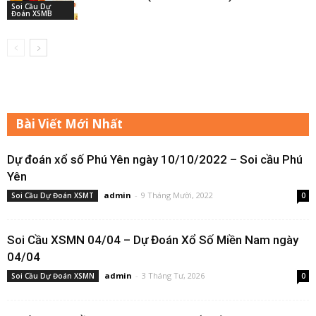
Soi Cầu Dự
Đoán XSMB
Bài Viết Mới Nhất
Dự đoán xổ số Phú Yên ngày 10/10/2022 – Soi cầu Phú
Yên
admin
-
9 Tháng Mười, 2022
Soi Cầu Dự Đoán XSMT
0
Soi Cầu XSMN 04/04 – Dự Đoán Xổ Số Miền Nam ngày
04/04
admin
-
3 Tháng Tư, 2026
Soi Cầu Dự Đoán XSMN
0