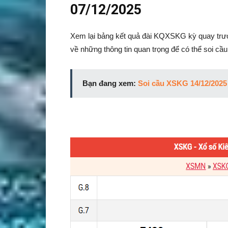
Đề
07/12/2025
Xem lại bảng kết quả đài KQXSKG kỳ quay trướ
về những thông tin quan trọng để có thể soi cầu XSKG hi
Online
Bạn đang xem:
Soi cầu XSKG 14/12/2025 –
Uy
Tín
Nhất