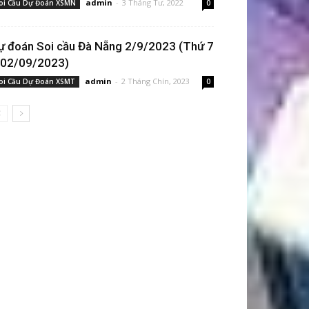
admin
-
3 Tháng Tư, 2022
oi Cầu Dự Đoán XSMN
0
ự đoán Soi cầu Đà Nẵng 2/9/2023 (Thứ 7
 02/09/2023)
admin
-
2 Tháng Chín, 2023
oi Cầu Dự Đoán XSMT
0