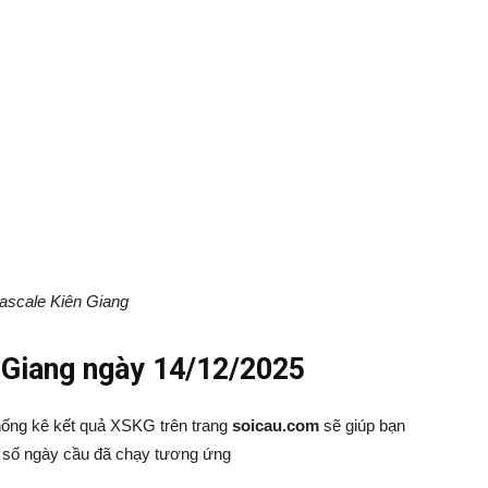
ascale Kiên Giang
n Giang ngày 14/12/2025
thống kê kết quả XSKG trên trang
soicau.com
sẽ giúp bạn
 số ngày cầu đã chạy tương ứng