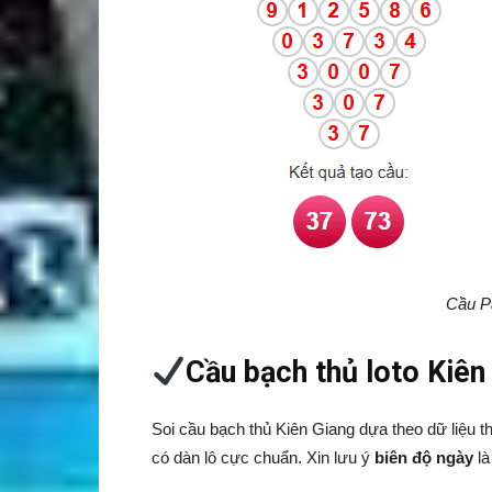
Cầu P
Cầu bạch thủ loto Kiê
Soi cầu bạch thủ Kiên Giang dựa theo dữ liệu 
có dàn lô cực chuẩn. Xin lưu ý
biên độ
ngày
là