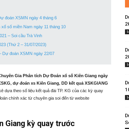
D
Dự đoán XSMN ngày 4 tháng 6
2
 xổ số miền Nam ngày 11 tháng 10
S
021 – Soi cầu Trà Vinh
023 (Thứ 2 – 31/07/2023)
D
 – Dự đoán XSMN ngày 22/07
2
S
Chuyên Gia Phân tích Dự Đoán xổ số Kiên Giang ngày
D
XSKG, dự đoán xs Kiên Giang, DD kết quả XSKGIANG
1
kê dựa theo số liệu kết quả đài TP. KG của các kỳ quay
S
án chính xác từ chuyên gia soi đến từ website
D
n Giang kỳ quay trước
S