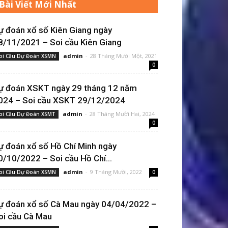
Bài Viết Mới Nhất
ự đoán xổ số Kiên Giang ngày
8/11/2021 – Soi cầu Kiên Giang
admin
-
28 Tháng Mười Một, 2021
oi Cầu Dự Đoán XSMN
0
ự đoán XSKT ngày 29 tháng 12 năm
024 – Soi cầu XSKT 29/12/2024
admin
-
28 Tháng Mười Hai, 2024
oi Cầu Dự Đoán XSMT
0
ự đoán xổ số Hồ Chí Minh ngày
0/10/2022 – Soi cầu Hồ Chí...
admin
-
9 Tháng Mười, 2022
oi Cầu Dự Đoán XSMN
0
ự đoán xổ số Cà Mau ngày 04/04/2022 –
oi cầu Cà Mau