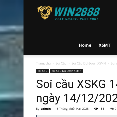
Win2888
–
Home
XSMT
Trang chủ
Soi Cầu
Soi Cầu Dự Đoán XSMN
Soi 
Nhà
Soi Cầu
Soi Cầu Dự Đoán XSMN
Soi cầu XSKG 1
ngày 14/12/20
Cái
By
admin
-
13 Tháng Mười Hai, 2025
155
0