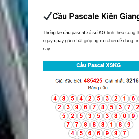
Cầu Pascale Kiên Gian
Thống kê cầu pascal xổ số KG tính theo công 
ngày quay gần nhất giúp người chơi dễ dàng
nay