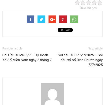
Rate this post
Previous article
Next article
Soi Cầu XSMN 5/7 – Dự Đoán
Soi cầu XSBP 5/7/2025 – Soi
Xổ Số Miền Nam ngày 5 tháng 7
cầu xổ số Bình Phước ngày
5/7/2025