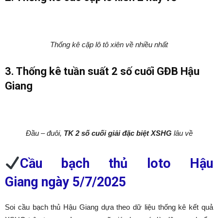
Thống kê cặp lô tô xiên về nhiều nhất
3. Thống kê tuần suất 2 số cuối GĐB Hậu
Giang
Đầu – đuôi,
TK 2 số cuối giải đặc biệt XSHG
lâu về
Cầu bạch thủ loto Hậu
Giang ngày 5/7/2025
Soi cầu bạch thủ Hậu Giang dựa theo dữ liệu thống kê kết quả