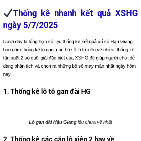
Thống kê nhanh kết quả XSHG
ngày 5/7/2025
Dưới đây là tổng hợp số liệu thống kê kết quả xổ số Hậu Giang
bao gồm thống kê lô gan, các bộ số lô tô xiên về nhiều, thống kê
tần suất 2 số cuối giải đặc biệt của XSHG để giúp người chơi dễ
dàng phân tích và chọn ra những bộ số may mắn nhất ngày hôm
nay
1. Thống kê lô tô gan đài HG
Lô gan đài Hậu Giang
lâu chưa về nhất
2. Thống kê các cặp lô xiên 2 hay về