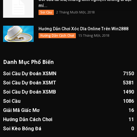
mí...
2 Tháng Mười Một, 2018
Soi Cầu
Hướng Dẫn Chơi Xóc Dĩa Online Trên Win2888
15 Tháng Một, 2018
Hướng Dẫn Cách Chơi
Danh Mục Phổ Biến
Soi Cầu Dự Đoán XSMN
7150
Soi Cầu Dự Đoán XSMT
5381
Soi Cầu Dự Đoán XSMB
1490
Soi Cầu
1086
Giải Mã Giấc Mơ
16
Hướng Dẫn Cách Chơi
11
Soi Kèo Bóng Đá
0