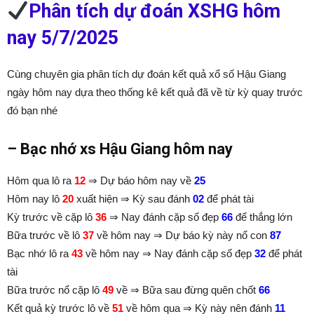
Phân tích dự đoán XSHG hôm
nay 5/7/2025
Cùng chuyên gia phân tích dự đoán kết quả xổ số Hậu Giang
ngày hôm nay dựa theo thống kê kết quả đã về từ kỳ quay trước
đó bạn nhé
– Bạc nhớ xs Hậu Giang hôm nay
Hôm qua lô ra
12
⇒ Dự báo hôm nay về
25
Hôm nay lô
20
xuất hiện ⇒ Kỳ sau đánh
02
để phát tài
Kỳ trước về cặp lô
36
⇒ Nay đánh cặp số đẹp
66
để thắng lớn
Bữa trước về lô
37
về hôm nay ⇒ Dự báo kỳ này nổ con
87
Bạc nhớ lô ra
43
về hôm nay ⇒ Nay đánh cặp số đẹp
32
để phát
tài
Bữa trước nổ cặp lô
49
về ⇒ Bữa sau đừng quên chốt
66
Kết quả kỳ trước lô về
51
về hôm qua ⇒ Kỳ này nên đánh
11