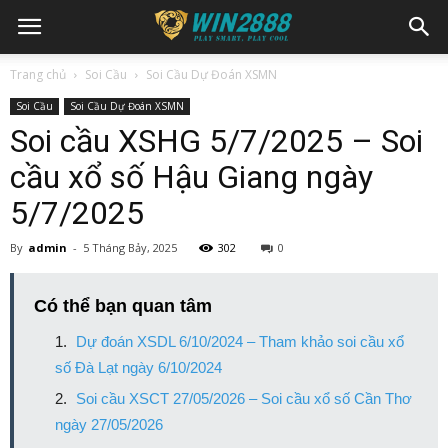
Trang chủ
Soi Cầu
Soi Cầu Dự Đoán XSMN
Soi Cầu
Soi Cầu Dự Đoán XSMN
Soi cầu XSHG 5/7/2025 – Soi
cầu xổ số Hậu Giang ngày
5/7/2025
By
admin
-
5 Tháng Bảy, 2025
302
0
Có thể bạn quan tâm
Dự đoán XSDL 6/10/2024 – Tham khảo soi cầu xổ
số Đà Lạt ngày 6/10/2024
Soi cầu XSCT 27/05/2026 – Soi cầu xổ số Cần Thơ
ngày 27/05/2026