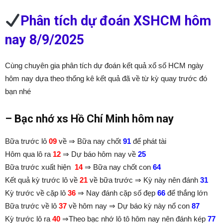
Phân tích dự đoán XSHCM hôm
nay 8/9/2025
Cùng chuyên gia phân tích dự đoán kết quả xổ số HCM ngày
hôm nay dựa theo thống kê kết quả đã về từ kỳ quay trước đó
bạn nhé
– Bạc nhớ xs Hồ Chí Minh hôm nay
Bữa trước lô
09
về ⇒ Bữa nay chốt
91
để phát tài
Hôm qua lô ra
12
⇒ Dự báo hôm nay về
25
Bữa trước xuất hiện
14
⇒ Bữa nay chốt con
64
Kết quả kỳ trước lô về
21
về bữa trước ⇒ Kỳ này nên đánh
31
Kỳ trước về cặp lô
36
⇒ Nay đánh cặp số đẹp
66
để thắng lớn
Bữa trước về lô
37
về hôm nay ⇒ Dự báo kỳ này nổ con
87
Kỳ trước lô ra
40
⇒Theo bạc nhớ lô tô hôm nay nên đánh kép
77