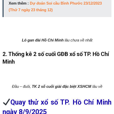
Xem thêm :
Dự đoán Soi cầu Bình Phước 23/12/2023
(Thứ 7 ngày 23 tháng 12)
Lô gan đài Hồ Chí Minh
lâu chưa về nhất
2. Thống kê 2 số cuối GĐB xổ số TP. Hồ Chí
Minh
Đầu – đuôi,
TK 2 số cuối giải đặc biệt XSHCM
lâu về
Quay thử xổ số TP. Hồ Chí Minh
ngày 8/9/2025