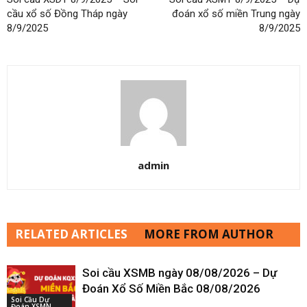
cầu xổ số Đồng Tháp ngày
đoán xổ số miền Trung ngày
8/9/2025
8/9/2025
admin
RELATED ARTICLES
MORE FROM AUTHOR
Soi cầu XSMB ngày 08/08/2026 – Dự
Đoán Xổ Số Miền Bắc 08/08/2026
Soi Cầu Dự
Đoán XSMN