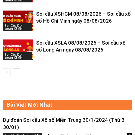
Soi cầu XSHCM 08/08/2026 – Soi cầu xổ
số Hồ Chí Minh ngày 08/08/2026
Soi Cầu Dự
Đoán XSMN
Soi cầu XSLA 08/08/2026 – Soi cầu xổ
số Long An ngày 08/08/2026
Soi Cầu Dự
Đoán XSMN
Bài Viết Mới Nhất
Dự đoán Soi cầu Xổ số Miền Trung 30/1/2024 (Thứ 3 –
30/01)