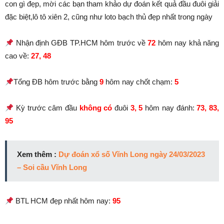
con gì đẹp, mời các bạn tham khảo dự đoán kết quả đầu đuôi giải
đặc biệt,lô tô xiên 2, cũng như loto bạch thủ đẹp nhất trong ngày
Nhận định GĐB TP.HCM hôm trước về
72
hôm nay khả năng
cao về:
27, 48
Tổng ĐB hôm trước bằng
9
hôm nay chốt chạm:
5
Kỳ trước câm đầu
không có
đuôi
3, 5
hôm nay đánh:
73, 83,
95
Xem thêm :
Dự đoán xổ số Vĩnh Long ngày 24/03/2023
– Soi cầu Vĩnh Long
BTL HCM đẹp nhất hôm nay:
95