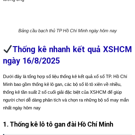
Bảng cầu bạch thủ TP Hồ Chí Minh ngày hôm nay
Thống kê nhanh kết quả XSHCM
ngày 16/8/2025
Dưới đây là tổng hợp số liệu thống kê kết quả xổ số TP. Hồ Chí
Minh bao gồm thống kê lô gan, các bộ số lô tô xiên về nhiều,
thống kê tần suất 2 số cuối giải đặc biệt của XSHCM để giúp
người chơi dễ dàng phân tích và chọn ra những bộ số may mắn
nhất ngày hôm nay
1. Thống kê lô tô gan đài Hồ Chí Minh