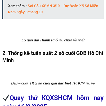
Xem thêm :
Soi Cầu XSMN 3/10 – Dự Đoán Xổ Số Miền
Nam ngày 3 tháng 10
Lô gan đài Thành Phố
lâu chưa về nhất
2. Thống kê tuần suất 2 số cuối GĐB Hồ Chí
Minh
Đầu – đuôi,
TK 2 số cuối giải đặc biệt TPHCM
lâu về
Quay thử KQXSHCM hôm nay