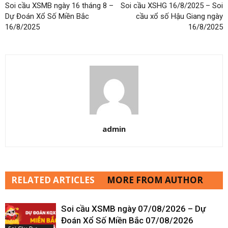
Soi cầu XSMB ngày 16 tháng 8 –
Soi cầu XSHG 16/8/2025 – Soi
Dự Đoán Xổ Số Miền Bắc
cầu xổ số Hậu Giang ngày
16/8/2025
16/8/2025
admin
RELATED ARTICLES
MORE FROM AUTHOR
Soi cầu XSMB ngày 07/08/2026 – Dự
Đoán Xổ Số Miền Bắc 07/08/2026