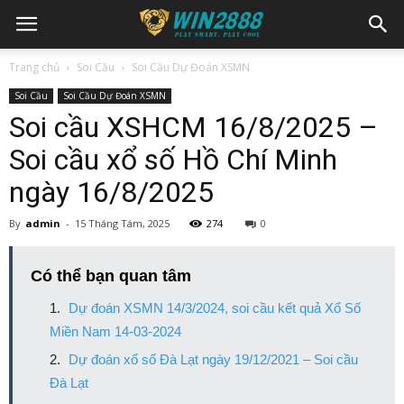
Trang chủ
Soi Cầu
Soi Cầu Dự Đoán XSMN
Soi Cầu
Soi Cầu Dự Đoán XSMN
Soi cầu XSHCM 16/8/2025 –
Soi cầu xổ số Hồ Chí Minh
ngày 16/8/2025
By
admin
-
15 Tháng Tám, 2025
274
0
Có thể bạn quan tâm
Dự đoán XSMN 14/3/2024, soi cầu kết quả Xổ Số
Miền Nam 14-03-2024
Dự đoán xổ số Đà Lạt ngày 19/12/2021 – Soi cầu
Đà Lạt