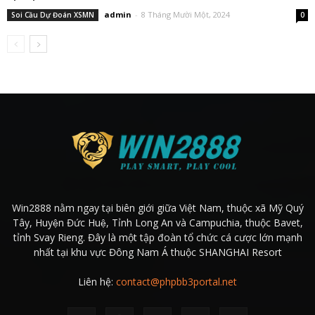
admin
-
8 Tháng Mười Một, 2024
Soi Cầu Dự Đoán XSMN
0
Win2888 nằm ngay tại biên giới giữa Việt Nam, thuộc xã Mỹ Quý
Tây, Huyện Đức Huệ, Tỉnh Long An và Campuchia, thuộc Bavet,
tỉnh Svay Rieng. Đây là một tập đoàn tổ chức cá cược lớn mạnh
nhất tại khu vực Đông Nam Á thuộc SHANGHAI Resort
Liên hệ:
contact@phpbb3portal.net