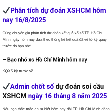
Phân tích dự đoán XSHCM hôm
nay 16/8/2025
Cùng chuyên gia phân tích dự đoán kết quả xổ số TP. Hồ Chí
Minh ngày hôm nay dựa theo thống kê kết quả đã về từ kỳ quay
trước đó bạn nhé
– Bạc nhớ xs Hồ Chí Minh hôm nay
KQXS kỳ trước về
……..
Admin chốt số
dự đoán soi cầu
XSHCM
ngày 16 tháng 8 năm 2025
Nếu bạn thắc mắc chưa biết hôm nay đài TP. Hồ Chí Minh đánh