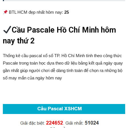
BTL HCM đẹp nhất hôm nay:
25
Cầu Pascale Hồ Chí Minh hôm
nay thứ 2
Thống kê cầu pascal xổ số TP. Hồ Chí Minh tính theo công thức
Pascale trong toán học dựa theo dữ liệu bảng kết quả ngày quay
gần nhất giúp người chơi dễ dàng tính toán để chọn ra những bộ
số may mắn của ngày hôm nay​​​​​​​​​​​​​​​​​​​​​​​​​​​​​​​​​​​​​​​​​​​​​​​​​​​​​​​​​​​​​​​​​​​​​​