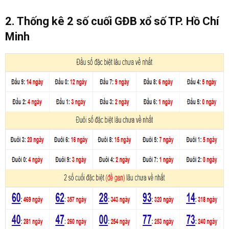
2. Thống kê 2 số cuối GĐB xổ số TP. Hồ Chí
Minh