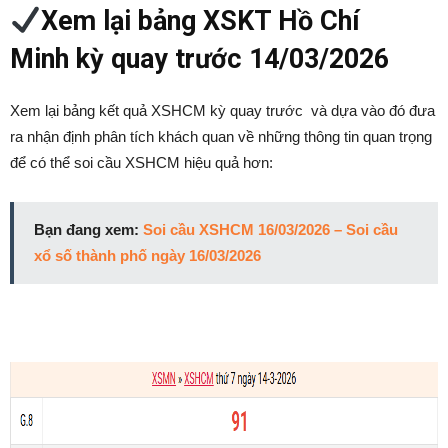
Xem lại bảng XSKT Hồ Chí
Minh kỳ quay trước 14/03/2026
Xem lại bảng kết quả XSHCM kỳ quay trước và dựa vào đó đưa
ra nhận định phân tích khách quan về những thông tin quan trọng
để có thể soi cầu XSHCM hiệu quả hơn:​​​​​​​​​​​​​​
Bạn đang xem:
Soi cầu XSHCM 16/03/2026 – Soi cầu
xổ số thành phố ngày 16/03/2026