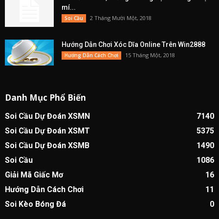
mí...
2 Tháng Mười Một, 2018
Soi Cầu
Hướng Dẫn Chơi Xóc Dĩa Online Trên Win2888
15 Tháng Một, 2018
Hướng Dẫn Cách Chơi
Danh Mục Phổ Biến
Soi Cầu Dự Đoán XSMN
7140
Soi Cầu Dự Đoán XSMT
5375
Soi Cầu Dự Đoán XSMB
1490
Soi Cầu
1086
Giải Mã Giấc Mơ
16
Hướng Dẫn Cách Chơi
11
Soi Kèo Bóng Đá
0