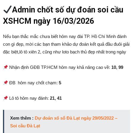
Admin chốt số dự đoán soi cầu
XSHCM ngày 16/03/2026
Nếu bạn thắc mắc chưa biết hôm nay đài TP. Hồ Chí Minh đánh
con gì đẹp, mời các bạn tham khảo dự đoán kết quả đầu đuôi giải
đặc biệt,lô tô xiên 2, cũng như loto bạch thủ đẹp nhất trong ngày
Nhận định GĐB TP.HCM
hôm nay khả năng cao về:
10, 99
ĐB hôm nay chốt chạm:
5
Lô tô
hôm nay đánh:
21, 41
Xem thêm :
Dự đoán xổ số Đà Lạt ngày 29/05/2022 –
Soi cầu Đà Lạt