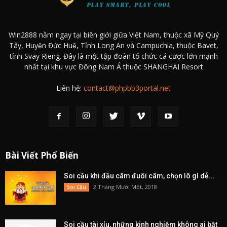
Win2888 nằm ngay tại biên giới giữa Việt Nam, thuộc xã Mỹ Quý
Tây, Huyện Đức Huệ, Tỉnh Long An và Campuchia, thuộc Bavet,
tỉnh Svay Rieng. Đây là một tập đoàn tổ chức cá cược lớn mạnh
nhất tại khu vực Đông Nam Á thuộc SHANGHAI Resort
Liên hệ:
contact@phpbb3portal.net
Bài Viết Phổ Biến
Soi cầu khi đầu câm đuôi câm, chọn lô gì dễ...
2 Tháng Mười Một, 2018
Soi Cầu
Soi cầu tài xỉu, những kinh nghiệm không ai bật