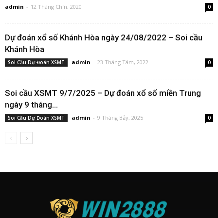
admin
-
12 Tháng Chín, 2020
0
Dự đoán xổ số Khánh Hòa ngày 24/08/2022 – Soi cầu
Khánh Hòa
admin
-
23 Tháng Tám, 2022
Soi Cầu Dự Đoán XSMT
0
Soi cầu XSMT 9/7/2025 – Dự đoán xổ số miền Trung
ngày 9 tháng...
admin
-
9 Tháng Bảy, 2025
Soi Cầu Dự Đoán XSMT
0